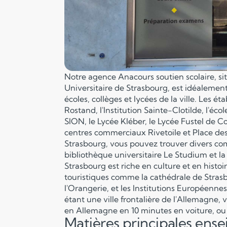
Notre agence Anacours soutien scolaire, s
Universitaire de Strasbourg, est idéaleme
écoles, collèges et lycées de la ville. Les é
Rostand, l'Institution Sainte-Clotilde, l'
SION, le Lycée Kléber, le Lycée Fustel de C
centres commerciaux Rivetoile et Place des
Strasbourg, vous pouvez trouver divers com
bibliothèque universitaire Le Studium et la
Strasbourg est riche en culture et en histo
touristiques comme la cathédrale de Strasbo
l'Orangerie, et les Institutions Européen
étant une ville frontalière de l'Allemagne, 
en Allemagne en 10 minutes en voiture, ou 
Matières principales ens