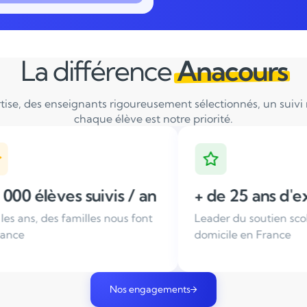
La différence
Anacours
tise, des enseignants rigoureusement sélectionnés, un suivi ré
chaque élève est notre priorité.
 an
+ de 25 ans d'expérience
Ense
ont
Leader du soutien scolaire à
Tous n
domicile en France
sélect
Nos engagements