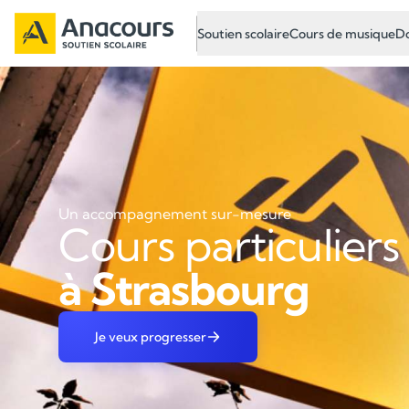
Soutien scolaire
Cours de musique
Do
Un accompagnement sur-mesure
Cours particuliers
à Strasbourg
Je veux progresser