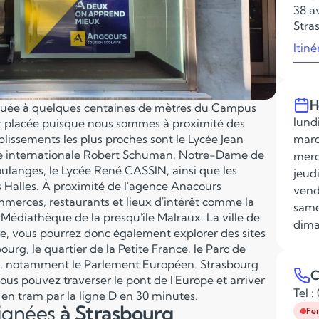
38 a
Stra
Itiné
H
ituée à quelques centaines de mètres du Campus
lundi
nt placée puisque nous sommes à proximité des
tablissements les plus proches sont le Lycée Jean
mard
école internationale Robert Schuman, Notre-Dame de
merc
oulanges, le Lycée René CASSIN, ainsi que les
jeudi
 Halles. À proximité de l'agence Anacours
vend
merces, restaurants et lieux d'intérêt comme la
same
 Médiathèque de la presqu'île Malraux. La ville de
dima
ire, vous pourrez donc également explorer des sites
urg, le quartier de la Petite France, le Parc de
nes, notamment le Parlement Européen. Strasbourg
C
vous pouvez traverser le pont de l'Europe et arriver
Tel :
en tram par la ligne D en 30 minutes.
eignées
à Strasbourg
Fe