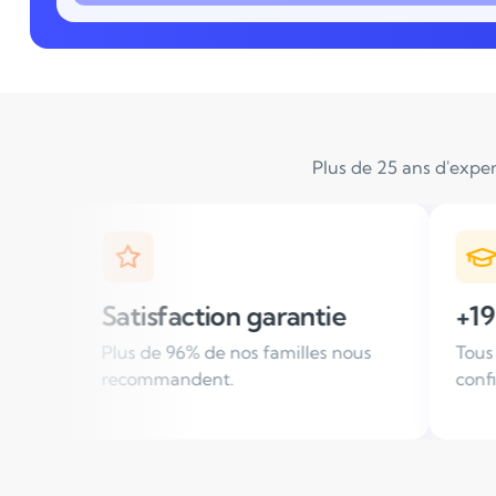
Plus de 25 ans d'exper
on garantie
+19 000 élèves suivis /
 nos familles nous
Tous les ans, des familles nous f
.
confiance