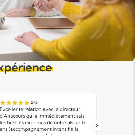
expérience
5/5
Excellente relation avec le directeur
Le premier
d'Anacours qui a immédiatement saisi
besoins, la
les besoins exprimés de notre fils de 17
passés! Br
ans (accompagnement intensif à la