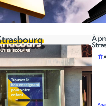
Strasbourg
À pr
Stra
A
Anac