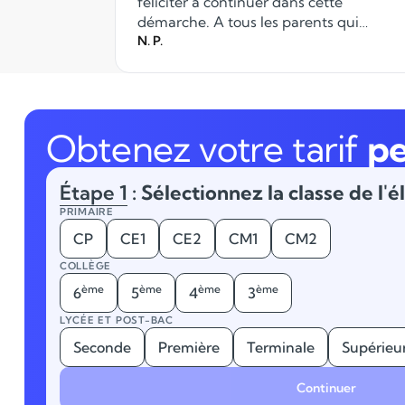
féliciter à continuer dans cette
démarche. A tous les parents qui
recherchent des professeurs pour l'aide
N. P.
aux devoirs ou remise à niveau, vous
pouvez compter sur le
professionnalisme d'Anacours.
Obtenez votre tarif
pe
Étape 1
: Sélectionnez la classe de l'é
PRIMAIRE
CP
CE1
CE2
CM1
CM2
COLLÈGE
ème
ème
ème
ème
6
5
4
3
LYCÉE ET POST-BAC
Seconde
Première
Terminale
Supérieu
Continuer