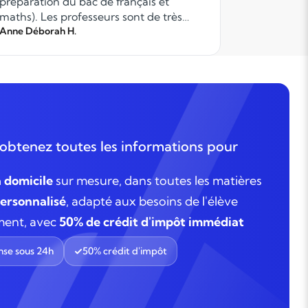
préparation du bac de français et
maths). Les professeurs sont de très
grande qualité. Ils dispensent leur cours
Anne Déborah H.
steffi P.
avec sérieux et rigueur. Un vrai
programme structuré de révisions a été
proposé. Ils sont à l!écoute. Notre fils est
très satisfait, il progresse et semble
prendre du plaisir.
obtenez toutes les informations pour
à domicile
sur mesure, dans toutes les matières
rsonnalisé
, adapté aux besoins de l'élève
ment, avec
50% de crédit d'impôt immédiat
se sous 24h
50% crédit d'impôt