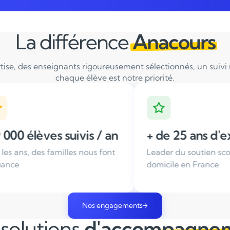
La différence
Anacours
tise, des enseignants rigoureusement sélectionnés, un suivi ré
chaque élève est notre priorité.
/ an
+ de 25 ans d'expérience
Ens
font
Leader du soutien scolaire à
Tous 
domicile en France
sélec
Nos engagements
solutions
d'accompagne