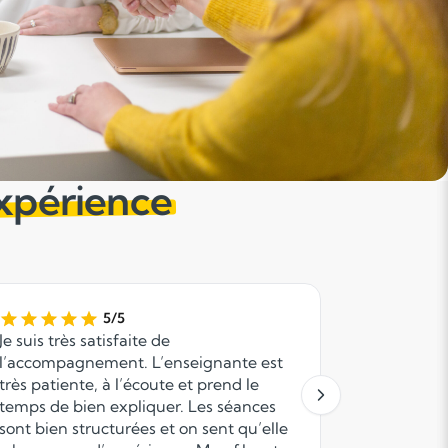
expérience
5/5
Je suis très satisfaite de
Nous avons
l’accompagnement. L’enseignante est
Anacours 
très patiente, à l’écoute et prend le
et lui per
temps de bien expliquer. Les séances
sur Parcou
sont bien structurées et on sent qu’elle
administrative et 