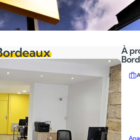
Bordeaux
À pr
Bor
A
Ana