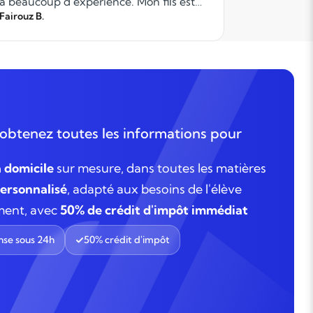
a beaucoup d’expérience. Mon fils est
pédagogiq
en confiance et le contact passe très
Fairouz B.
exceptionn
Fatou D.
bien avec elle. Je suis également très
Quentin e
contente de l’agence, qui m’a très bien
soutien et
accompagnée dès le début. Tout m’a
été clairement expliqué et une
enseignante nous a été trouvée
rapidement. Je recommande sans
hésiter : un service de qualité, d’où mes
obtenez toutes les informations pour
5 étoiles !
à domicile
sur mesure, dans toutes les matières
rsonnalisé
, adapté aux besoins de l'élève
ment, avec
50% de crédit d'impôt immédiat
se sous 24h
50% crédit d'impôt