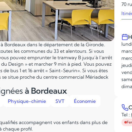
70 r
Itiné
H
lundi
e à Bordeaux dans le département de la Gironde.
 toutes les communes du 33 et alentours. Si vous
mard
vous pouvez emprunter le tramway B jusqu’à l’arrêt
merc
 du Design » et marcher 9 min à pied. Vous pouvez
jeudi
 de bus 1 et 16 arrêt « Saint-Seurin». Si vous êtes
vend
rs se situe proche du centre commercial Mériadeck
same
dima
eignées
à Bordeaux
Physique-chimie
SVT
Économie
C
Tel :
 qualifiés accompagnent vos enfants dans plus de
Fe
 chaque profil.