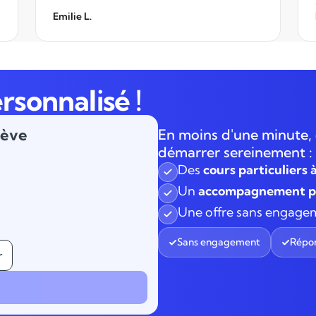
Emilie L.
rsonnalisé !
lève
En moins d'une minute, 
démarrer sereinement :
Des
cours particuliers 
Un
accompagnement pe
Une offre sans engage
Sans engagement
Répon
r