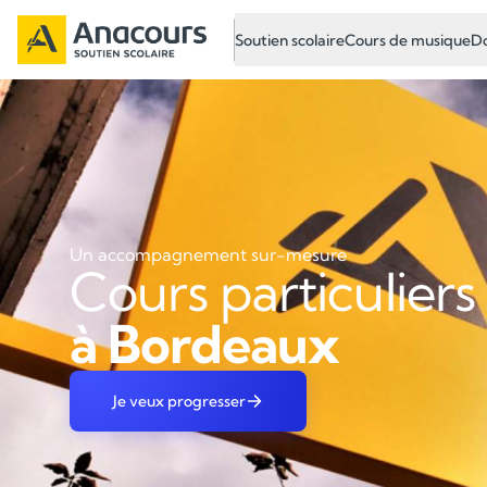
Soutien scolaire
Cours de musique
Do
Un accompagnement sur-mesure
Cours particuliers
à Bordeaux
Je veux progresser