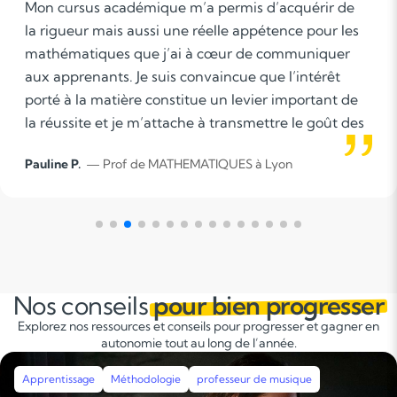
on cursus académique m’a permis d’acquérir de
 rigueur mais aussi une réelle appétence pour les
athématiques que j’ai à cœur de communiquer
x apprenants. Je suis convaincue que l’intérêt
rté à la matière constitue un levier important de
 réussite et je m’attache à transmettre le goût des
athématiques de manière accessible et
uline P.
— Prof de MATHEMATIQUES à Lyon
otivante.
Nos conseils
pour bien progresser
Explorez nos ressources et conseils pour progresser et gagner en
autonomie tout au long de l’année.
Apprentissage
Méthodologie
professeur de musique