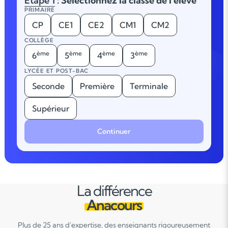
Étape 1
: Sélectionnez la classe de l'élève
PRIMAIRE
CP
CE1
CE2
CM1
CM2
COLLÈGE
ème
ème
ème
ème
6
5
4
3
LYCÉE ET POST-BAC
Seconde
Première
Terminale
Supérieur
Continuer
La différence
Anacours
Plus de 25 ans d'expertise, des enseignants rigoureusement