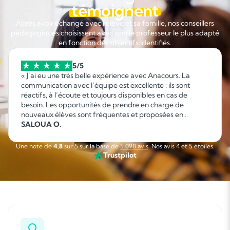
témoignent
Après avoir échangé avec l'élève et sa famille, nos conseillers
pédagogiques choisissent avec soin le professeur le plus adapté
en fonction des objectifs identifiés.
5/5
« J’ai eu une très belle expérience avec Anacours. La
communication avec l’équipe est excellente : ils sont
réactifs, à l’écoute et toujours disponibles en cas de
besoin. Les opportunités de prendre en charge de
nouveaux élèves sont fréquentes et proposées en
fonction de mes disponibilités, ce qui permet d’organiser
SALOUA O.
facilement son emploi du temps. C’est une collaboration
sérieuse, flexible et agréable que je recommande sans
Une note de
4,8
sur 5 sur la base de
5 098 avis
. Nos avis 4 et 5 étoiles.
hésitation. »
Trustpilot