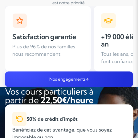
est notre priorité.
+19 000 élèves suivis /
+ de 25 ans
an
d'expérien
Tous les ans, des familles nous
Leader du soutie
font confiance
domicile en Fra
Nos engagements
Vos cours particuliers à
partir de
22,50€/heure
Des tarifs accessibles à tous
Des cours à domicile personnalisés à partir de
22,50€/heure