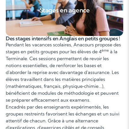
Cours particuliers
Des cours particuliers d'anglais sur-mesure et
efficaces !
De nombreux élèves manquent d'organisation, de
méthode de travail ou de temps pour approfondir les
notions vues en classe. Anacours propose des cours
particuliers à domicile, avec des enseignants qualifiés
pour revoir ou approfondir ces points précis. Les élèves
se sentent alors soutenus et travaillent plus
sereinement.
Partout en France, à tout moment de l'année,
Anacours propose des cours particuliers pour tous les
niveaux et dans toutes les matières, qu'elles soient
générales comme le français, les mathématiques,
l'anglais ou plus spécifiques comme l'informatique, le