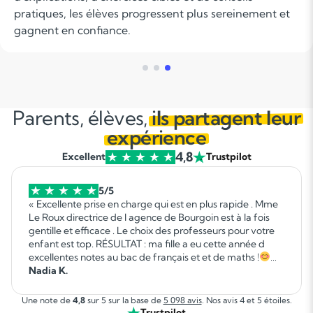
latin, le droit ou même la musique.
Parents, élèves,
ils partagent leur
expérience
4,8
Excellent
Trustpilot
5/5
« Excellente prise en charge qui est en plus rapide . Mme
Le Roux directrice de l agence de Bourgoin est à la fois
gentille et efficace . Le choix des professeurs pour votre
enfant est top. RÉSULTAT : ma fille a eu cette année d
excellentes notes au bac de français et et de maths !
Vous pouvez y aller les yeux fermés. »
Nadia K.
Une note de
4,8
sur 5 sur la base de
5 098 avis
. Nos avis 4 et 5 étoiles.
Trustpilot