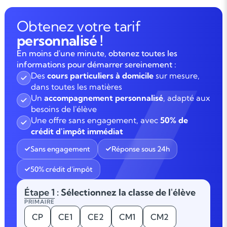
Obtenez votre tarif
personnalisé !
En moins d'une minute, obtenez toutes les
informations pour démarrer sereinement :
Des
cours particuliers à domicile
sur mesure,
dans toutes les matières
Un
accompagnement personnalisé
, adapté aux
besoins de l'élève
Une offre sans engagement, avec
50% de
crédit d'impôt immédiat
Sans engagement
Réponse sous 24h
50% crédit d'impôt
Étape 1
: Sélectionnez la classe de l'élève
PRIMAIRE
CP
CE1
CE2
CM1
CM2