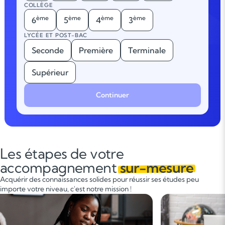
COLLÈGE
ème
ème
ème
ème
6
5
4
3
LYCÉE ET POST-BAC
Seconde
Première
Terminale
Supérieur
Continuer
Les étapes de votre
accompagnement
sur-mesure
Acquérir des connaissances solides pour réussir ses études peu
importe votre niveau, c'est notre mission !