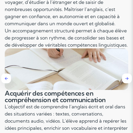
voyager, d’étudier à l’étranger et de saisir de
nombreuses opportunités. Maîtriser l’anglais, c’est
gagner en confiance, en autonomie et en capacité à
communiquer dans un monde ouvert et globalisé.
Un accompagnement structuré permet à chaque élève
de progresser à son rythme, de consolider ses bases et
de développer de véritables compétences linguistiques.
Développer l’aisance à l’oral
La pratique régulière favorise la fluidité, la bonne
prononciation et la confiance lors des prises de parole.
À travers des échanges guidés, des jeux de rôle ou des
discussions, l’élève progresse dans sa capacité à
s’exprimer naturellement dans la langue.