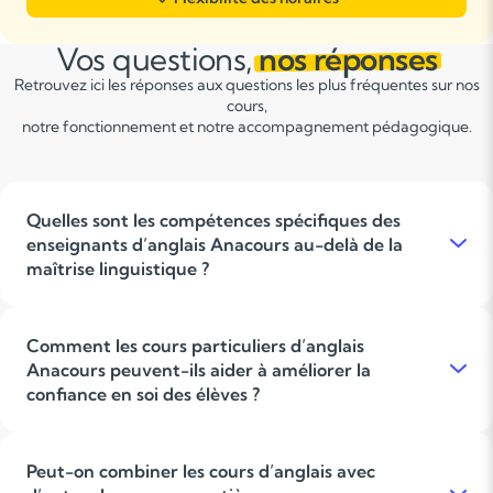
Vos questions,
nos réponses
Retrouvez ici les réponses aux questions les plus fréquentes sur nos
cours,
notre fonctionnement et notre accompagnement pédagogique.
Quelles sont les compétences spécifiques des
enseignants d’anglais Anacours au-delà de la
maîtrise linguistique ?
Les enseignants Anacours ne se limitent pas à une bonne
maîtrise de l’anglais. Ils sont également choisis pour leur
capacité d’adaptation, leur pédagogie bienveillante, leur
Comment les cours particuliers d’anglais
patience et leur savoir-faire pour transmettre la langue de
Anacours peuvent-ils aider à améliorer la
manière claire et méthodique. Ils savent écouter les besoins
confiance en soi des élèves ?
spécifiques de chaque élève et ajuster leur méthode pour
maximiser la progression individuelle.
Grâce à un cadre rassurant et un suivi personnalisé, les cours
particuliers Anacours favorisent une progression au rythme de
l’élève sans pression excessive. L’enseignant valorise les
Peut-on combiner les cours d’anglais avec
progrès et soutient les élèves lors des difficultés, ce qui