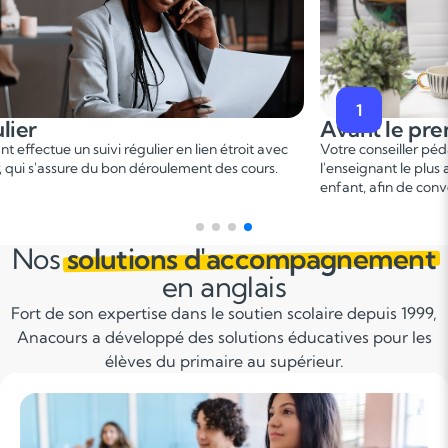
2
premier cours
Pendant le p
er
er pédagogique vous met en relation avec
Ce 1
cours permet u
 plus adapté en fonction du profil de votre
points forts et de d
 convenir d'une date pour un premier cours.
sur le programme.
Nos
solutions d'accompagnement
en anglais
Fort de son expertise dans le soutien scolaire depuis 1999,
Anacours a développé des solutions éducatives pour les
élèves du primaire au supérieur.