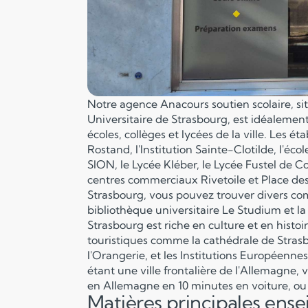
Notre agence Anacours soutien scolaire, s
Universitaire de Strasbourg, est idéaleme
écoles, collèges et lycées de la ville. Les é
Rostand, l'Institution Sainte-Clotilde, l'
SION, le Lycée Kléber, le Lycée Fustel de C
centres commerciaux Rivetoile et Place des
Strasbourg, vous pouvez trouver divers com
bibliothèque universitaire Le Studium et la
Strasbourg est riche en culture et en histo
touristiques comme la cathédrale de Strasbo
l'Orangerie, et les Institutions Européen
étant une ville frontalière de l'Allemagne, 
en Allemagne en 10 minutes en voiture, ou 
Matières principales ens