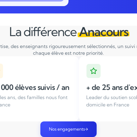
La différence
Anacours
tise, des enseignants rigoureusement sélectionnés, un suivi ré
chaque élève est notre priorité.
an
+ de 25 ans d'expérience
Ense
ont
Leader du soutien scolaire à
Tous n
domicile en France
sélect
Nos engagements