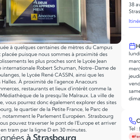
38 a
Stra
Itiné
H
ituée à quelques centaines de mètres du Campus
lundi
nt placée puisque nous sommes à proximité des
tablissements les plus proches sont le Lycée Jean
mard
école internationale Robert Schuman, Notre-Dame de
merc
oulanges, le Lycée René CASSIN, ainsi que les
jeudi
 Halles. À proximité de l'agence Anacours
vend
merces, restaurants et lieux d'intérêt comme la
same
 Médiathèque de la presqu'île Malraux. La ville de
dima
ire, vous pourrez donc également explorer des sites
urg, le quartier de la Petite France, le Parc de
nes, notamment le Parlement Européen. Strasbourg
C
vous pouvez traverser le pont de l'Europe et arriver
Tel :
en tram par la ligne D en 30 minutes.
eignées
à Strasbourg
Fe