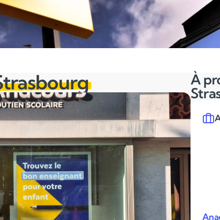
Strasbourg
À pr
Stra
A
Anac