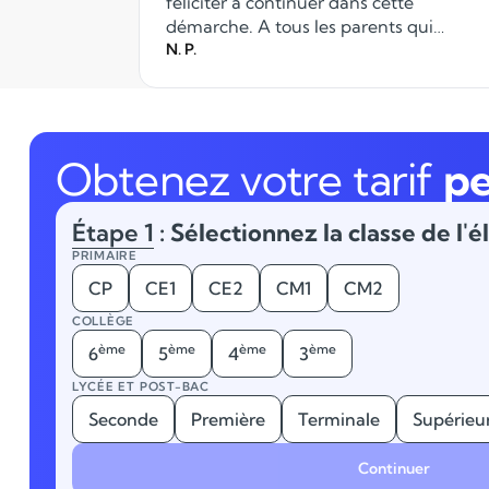
féliciter à continuer dans cette
démarche. A tous les parents qui
recherchent des professeurs pour l'aide
N. P.
aux devoirs ou remise à niveau, vous
pouvez compter sur le
professionnalisme d'Anacours.
Obtenez votre tarif
pe
Étape 1
: Sélectionnez la classe de l'é
PRIMAIRE
CP
CE1
CE2
CM1
CM2
COLLÈGE
ème
ème
ème
ème
6
5
4
3
LYCÉE ET POST-BAC
Seconde
Première
Terminale
Supérieu
Continuer