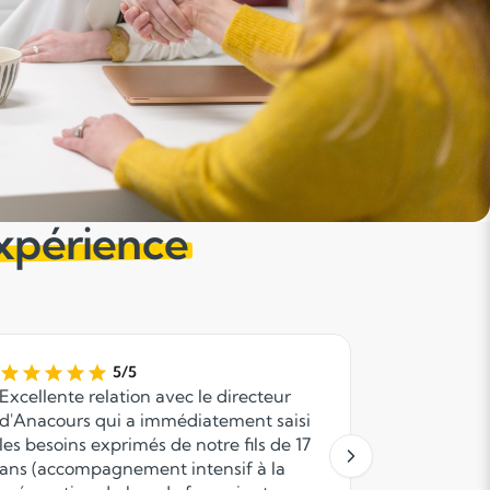
expérience
5/5
Excellente relation avec le directeur
Le premier
d'Anacours qui a immédiatement saisi
besoins, la
les besoins exprimés de notre fils de 17
passés! Br
ans (accompagnement intensif à la