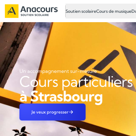
Soutien scolaire
Cours de musique
Do
Un accompagnement sur-mesure
Cours particuliers
à Strasbourg
Je veux progresser