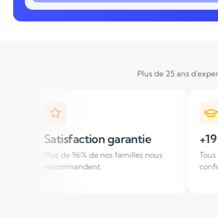
Plus de 25 ans d'exper
n garantie
+19 000 élèves suivis / 
nos familles nous
Tous les ans, des familles nous f
.
confiance