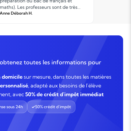
préparation du bac de français et
maths). Les professeurs sont de très
grande qualité. Ils dispensent leur cours
Anne Déborah H.
steffi P.
avec sérieux et rigueur. Un vrai
programme structuré de révisions a été
proposé. Ils sont à l!écoute. Notre fils est
très satisfait, il progresse et semble
prendre du plaisir.
obtenez toutes les informations pour
à domicile
sur mesure, dans toutes les matières
rsonnalisé
, adapté aux besoins de l'élève
ment, avec
50% de crédit d'impôt immédiat
se sous 24h
50% crédit d'impôt