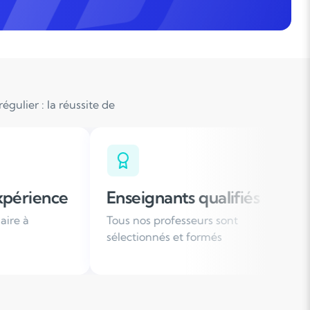
gulier : la réussite de
ignants qualifiés
Organisation fle
os professeurs sont
Des horaires de cours a
ionnés et formés
votre emploi du temps