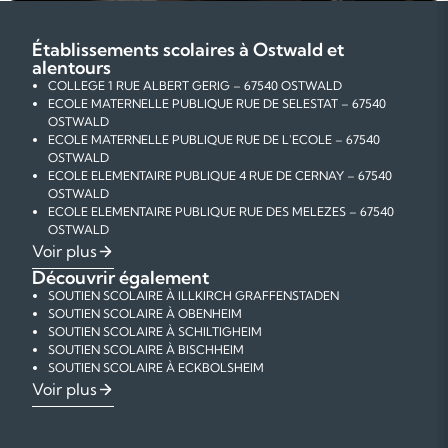
Établissements scolaires à Ostwald et
alentours
COLLEGE 1 RUE ALBERT GERIG – 67540 OSTWALD
ECOLE MATERNELLE PUBLIQUE RUE DE SELESTAT – 67540
OSTWALD
ECOLE MATERNELLE PUBLIQUE RUE DE L'ECOLE – 67540
OSTWALD
ECOLE ELEMENTAIRE PUBLIQUE 4 RUE DE CERNAY – 67540
OSTWALD
ECOLE ELEMENTAIRE PUBLIQUE RUE DES MELEZES – 67540
OSTWALD
ECOLE ELEMENTAIRE PUBLIQUE 1 RUE DU MARECHAL FOCH –
Voir plus
67540 OSTWALD
Découvrir également
SOUTIEN SCOLAIRE À ILLKIRCH GRAFFENSTADEN
SOUTIEN SCOLAIRE À OBENHEIM
SOUTIEN SCOLAIRE À SCHILTIGHEIM
SOUTIEN SCOLAIRE À BISCHHEIM
SOUTIEN SCOLAIRE À ECKBOLSHEIM
SOUTIEN SCOLAIRE À OSTWALD
COURS PARTICULIERS DE MATHÉMATIQUES À OSTWALD
Voir plus
SOUTIEN SCOLAIRE À STRASBOURG
COURS PARTICULIERS DE PHYSIQUE-CHIMIE À OSTWALD
COURS PARTICULIERS DE FRANÇAIS À OSTWALD
COURS PARTICULIERS D'ANGLAIS À OSTWALD