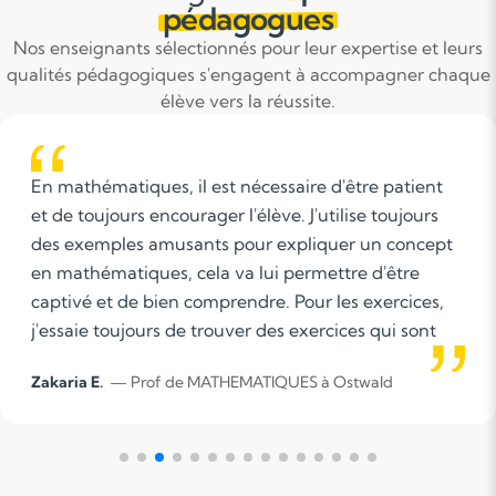
pédagogues
Nos enseignants sélectionnés pour leur expertise et leurs
qualités pédagogiques s'engagent à accompagner chaque
élève vers la réussite.
essaire d'être patient
Bonjour, Votre organisme 
ève. J'utilise toujours
réactives et compétentes,
r expliquer un concept
pour dispenser des cours 
ui permettre d'être
disciplines. Un enseignan
e. Pour les exercices,
doit être à la fois soucieux
des exercices qui sont
réalisation de leur travail
e l'élève, ça peut être le
leur projet pédagogique, m
IQUES à Ostwald
Yahya G.
— Prof de MATHEMA
par exemple.
des méthodes et des moye
accompagner vers l’auton
précédents emplois nota
qu'enseignant d'économie