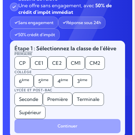
Une offre sans engagement, avec
50% de
crédit d'impôt immédiat
Sans engagement
Réponse sous 24h
50% crédit d'impôt
Étape 1
: Sélectionnez la classe de l'élève
PRIMAIRE
CP
CE1
CE2
CM1
CM2
COLLÈGE
ème
ème
ème
ème
6
5
4
3
LYCÉE ET POST-BAC
Seconde
Première
Terminale
Supérieur
Continuer