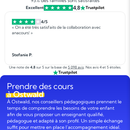
95% des familles sont satisfaites
4,8
Excellent
Trustpilot
4/5
« On a été très satisfaits de la collaboration avec
anacours! »
Stefanie P.
Une note de
4,8
sur 5 sur la base de
5 098 avis
. Nos avis 4 et 5 étoiles.
Trustpilot
Prendre des cours
à Ostwald
À Ostwald, nos conseillers pédagogiques prennent le
temps de comprendre les besoins de votre enfant
afin de vous proposer un enseignant qualifié,
pédagogue et adapté à son profil. Un simple échange
suffit pour mettre en place l’accompagnement idéal.