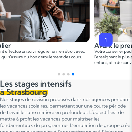
2
e premier cours
Pendant le
er
iller pédagogique vous met en relation avec
Ce 1
cours perm
t le plus adapté en fonction du profil de votre
points forts et 
n de convenir d'une date pour un premier cours.
sur le programm
Les stages intensifs
à Strasbourg
Nos stages de révision proposés dans nos agences pendant
les vacances scolaires, permettent sur une courte période
de travailler une matière en profondeur. L’objectif est de
mettre à profit les vacances pour maîtriser les
fondamentaux du programme. L’émulation de groupe crée
une dynamique propice à l’apprentissage et à l’échange