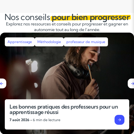
j’ai su développer mes co
psychologie et pédagogie 
Nos conseils
pour bien progresser
et les aptitudes de l’appre
Explorez nos ressources et conseils pour progresser et gagner en
m'adapter et adapter ma 
autonomie tout au long de l’année.
fixés. Je pense donc possé
au poste à pourvoir. Bien
Apprentissage
Méthodologie
professeur de musique
Les bonnes pratiques des professeurs pour un
apprentissage réussi
7 août 2026 -
6 min de lecture