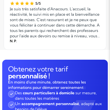
5/5
Je suis très satisfaite d'Anacours. L'accueil, la
réactivité, le suivi mis en place et la bienveillance
sont de mises. C'est rassurant et je ne peux que
vous féliciter à continuer dans cette démarche. A
tous les parents qui recherchent des professeurs
pour l'aide aux devoirs ou remise à niveau, vous
pouvez compter sur le professionnalisme
N. P.
d'Anacours.
Obtenez votre tarif
personnalisé !
En moins d'une minute, obtenez toutes les
informations pour démarrer sereinement :
Des
cours particuliers à domicile
sur mesure,
dans toutes les matières
Un
accompagnement personnalisé
, adapté aux
besoins de l'élève