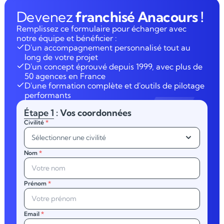
Devenez
franchisé Anacours !
Remplissez ce formulaire pour échanger avec
notre équipe et bénéficier :
D'un accompagnement personnalisé tout au
long de votre projet
D'un concept éprouvé depuis 1999, avec plus de
50 agences en France
D'une formation complète et d'outils de pilotage
performants
Étape 1
: Vos coordonnées
Civilité
*
Sélectionner une civilité
Nom
*
Prénom
*
Email
*