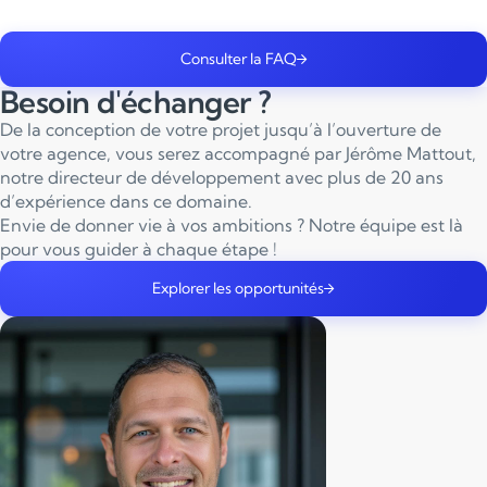
pour les familles. Aussi, l’exigence de qualité de service que
– et une rentabilité financière confortable.
s’est imposé la marque a hissé le réseau parmi les entreprises
les mieux notées du secteur.
Consulter la FAQ
Besoin d'échanger ?
De la conception de votre projet jusqu’à l’ouverture de
votre agence, vous serez accompagné par Jérôme Mattout,
notre directeur de développement avec plus de 20 ans
d’expérience dans ce domaine.
Envie de donner vie à vos ambitions ? Notre équipe est là
pour vous guider à chaque étape !
Explorer les opportunités