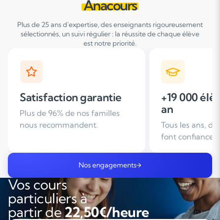
Anacours
Plus de 25 ans d'expertise, des enseignants rigoureusement
sélectionnés, un suivi régulier : la réussite de chaque élève
est notre priorité.
+19 000 élèves suivis /
+ de 25 ans
an
d'expérien
Tous les ans, des familles nous
Leader du soutie
font confiance
domicile en Fra
Nos engagements
Vos cours
particuliers à
partir de
22,50€/heure