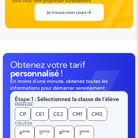
pour vous faire progresser durablement.
Je trouve mon cours
Obtenez votre tarif
personnalisé !
En moins d'une minute, obtenez toutes les
informations pour démarrer sereinement :
Étape 1
: Sélectionnez la classe de l'élève
PRIMAIRE
CP
CE1
CE2
CM1
CM2
COLLÈGE
ème
ème
ème
ème
6
5
4
3