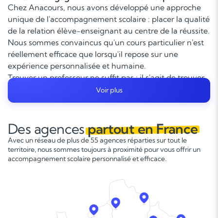
Chez Anacours, nous avons développé une approche
unique de l'accompagnement scolaire : placer la qualité
de la relation élève-enseignant au centre de la réussite.
Nous sommes convaincus qu'un cours particulier n'est
réellement efficace que lorsqu'il repose sur une
expérience personnalisée et humaine.
Trouver un professeur ne suffit pas : il s'agit de trouver
le bon enseignant pour le bon élève. C'est cette
Voir plus
adéquation, ce « tandem gagnant », qui permet de
créer un environnement de confiance, de motivation et
d'engagement.
Des agences
partout en France
Nos enseignants sont sélectionnés pour leurs
Avec un réseau de plus de 55 agences réparties sur tout le
compétences académiques, bien sûr, mais également
territoire, nous sommes toujours à proximité pour vous offrir un
pour leur capacité à transmettre, à s'adapter et à
accompagnement scolaire personnalisé et efficace.
instaurer un climat pédagogique sécurisant et
stimulant. Ce sont des professionnels attentifs,
pédagogues et passionnés, capables de redonner
l'envie d'apprendre, d'encourager la progression et de
restaurer la confiance en soi.