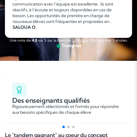
communication avec l’équipe est excellente : ils sont
réactifs, à l’écoute et toujours disponibles en cas de
besoin. Les opportunités de prendre en charge de
nouveaux élèves sont fréquentes et proposées en
fonction de mes disponibilités, ce qui permet d’organiser
SALOUA O.
facilement son emploi du temps. C’est une collaboration
sérieuse, flexible et agréable que je recommande sans
Une note de
4,8
sur 5 sur la base de
5 098 avis
. Nos avis 4 et 5 étoiles.
hésitation. »
Trustpilot
Soutien scolaire
Des enseignants qualifiés
Cours de musique
Rigoureusement sélectionnés et formés pour répondre
aux besoins spécifiques de chaque élève
Les deux
Le "tandem gagnant" au coeur du concept