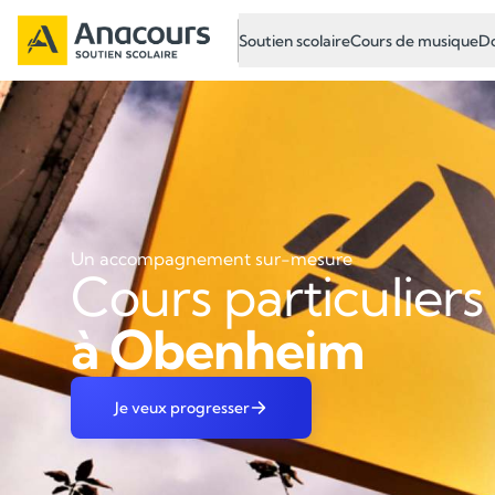
Soutien scolaire
Cours de musique
Do
Un accompagnement sur-mesure
Cours particuliers
à Obenheim
Je veux progresser