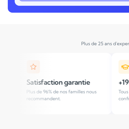
Plus de 25 ans d'exper
n garantie
+19 000 élèves suivis / 
nos familles nous
Tous les ans, des familles nous fo
.
confiance