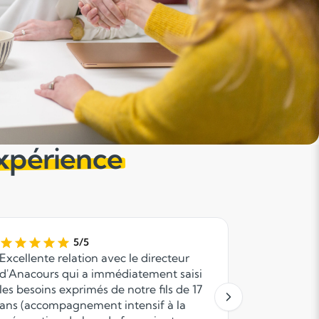
expérience
5/5
Excellente relation avec le directeur
Le premier
d'Anacours qui a immédiatement saisi
besoins, la
les besoins exprimés de notre fils de 17
passés! Br
ans (accompagnement intensif à la