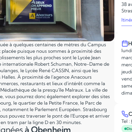
38 a
Stra
Itiné
H
ituée à quelques centaines de mètres du Campus
lundi
nt placée puisque nous sommes à proximité des
tablissements les plus proches sont le Lycée Jean
mard
école internationale Robert Schuman, Notre-Dame de
merc
oulanges, le Lycée René CASSIN, ainsi que les
jeudi
 Halles. À proximité de l'agence Anacours
vend
merces, restaurants et lieux d'intérêt comme la
same
 Médiathèque de la presqu'île Malraux. La ville de
dima
ire, vous pourrez donc également explorer des sites
urg, le quartier de la Petite France, le Parc de
nes, notamment le Parlement Européen. Strasbourg
C
vous pouvez traverser le pont de l'Europe et arriver
Tel :
en tram par la ligne D en 30 minutes.
eignées
à Obenheim
Dis