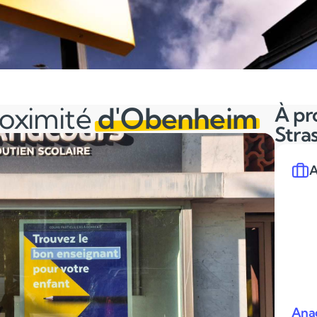
roximité
d'Obenheim
À pr
Stra
A
Anac