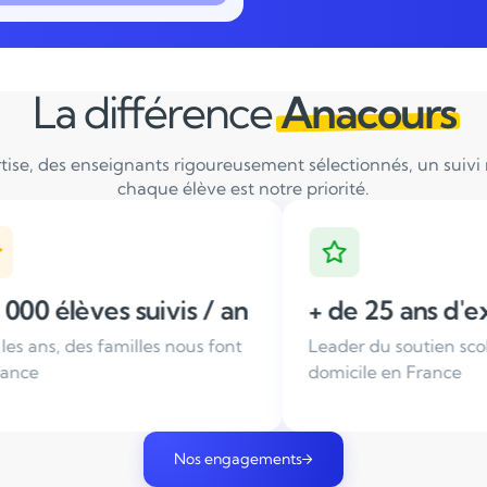
La différence
Anacours
tise, des enseignants rigoureusement sélectionnés, un suivi ré
chaque élève est notre priorité.
an
+ de 25 ans d'expérience
Ensei
nt
Leader du soutien scolaire à
Tous no
domicile en France
sélecti
Nos engagements