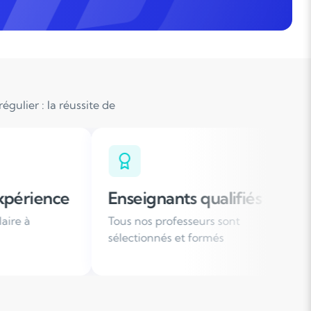
gulier : la réussite de
gnants qualifiés
Organisation flex
s professeurs sont
Des horaires de cours ad
onnés et formés
votre emploi du temps