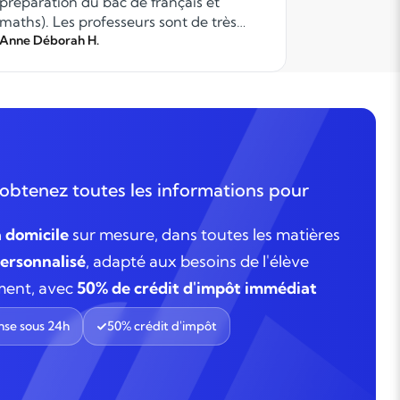
préparation du bac de français et
maths). Les professeurs sont de très
grande qualité. Ils dispensent leur cours
Anne Déborah H.
steffi P.
avec sérieux et rigueur. Un vrai
programme structuré de révisions a été
proposé. Ils sont à l!écoute. Notre fils est
très satisfait, il progresse et semble
prendre du plaisir.
obtenez toutes les informations pour
à domicile
sur mesure, dans toutes les matières
rsonnalisé
, adapté aux besoins de l'élève
ment, avec
50% de crédit d'impôt immédiat
se sous 24h
50% crédit d'impôt