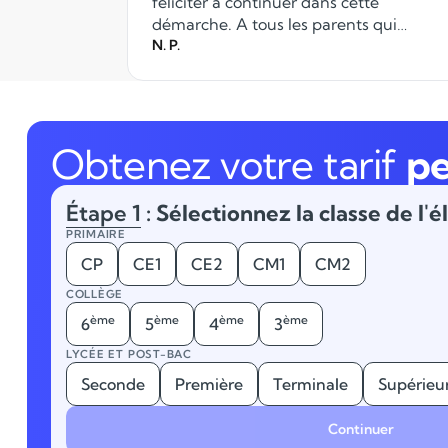
féliciter à continuer dans cette
démarche. A tous les parents qui
recherchent des professeurs pour l'aide
N. P.
aux devoirs ou remise à niveau, vous
pouvez compter sur le
professionnalisme d'Anacours.
Obtenez votre tarif
pe
Étape 1
: Sélectionnez la classe de l'é
PRIMAIRE
CP
CE1
CE2
CM1
CM2
COLLÈGE
ème
ème
ème
ème
6
5
4
3
LYCÉE ET POST-BAC
Seconde
Première
Terminale
Supérieu
Continuer