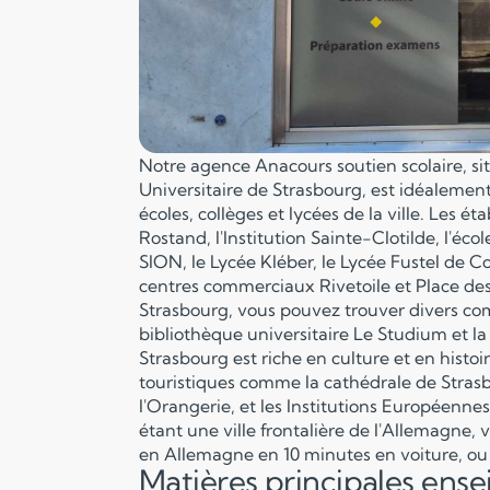
Notre agence Anacours soutien scolaire, s
Universitaire de Strasbourg, est idéaleme
écoles, collèges et lycées de la ville. Les é
Rostand, l'Institution Sainte-Clotilde, l'
SION, le Lycée Kléber, le Lycée Fustel de C
centres commerciaux Rivetoile et Place des
Strasbourg, vous pouvez trouver divers com
bibliothèque universitaire Le Studium et la
Strasbourg est riche en culture et en histo
touristiques comme la cathédrale de Strasbo
l'Orangerie, et les Institutions Européen
étant une ville frontalière de l'Allemagne, 
en Allemagne en 10 minutes en voiture, ou 
Matières principales ens