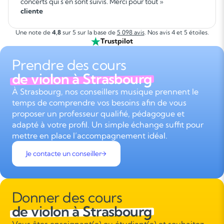
concerts qui s'en sont suivis. Merci pour tout »
cliente
Une note de
4,8
sur 5 sur la base de
5 098 avis
. Nos avis 4 et 5 étoiles.
Trustpilot
Prendre des cours
de violon à Strasbourg
À Strasbourg, nos conseillers musique prennent le
temps de comprendre vos besoins afin de vous
proposer un professeur qualifié, pédagogue et
adapté à votre profil. Un simple échange suffit pour
mettre en place l’accompagnement idéal.
Je contacte un conseiller
Donner des cours
de violon à Strasbourg