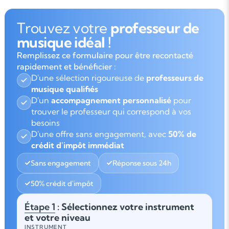
Trouvez votre
professeur de
musique idéal !
Remplissez ce formulaire pour être recontacté
rapidement et bénéficier :
D'une sélection rigoureuse de
professeurs de
musique qualifiés
D'un
accompagnement personnalisé
pour
trouver le professeur qui correspond à vos
besoins
D'une offre sans engagement, avec
50% de
crédit d'impôt immédiat
Sans engagement
Réponse sous 24h
50% crédit d'impôt
Étape 1
: Sélectionnez votre instrument
et votre niveau
INSTRUMENT