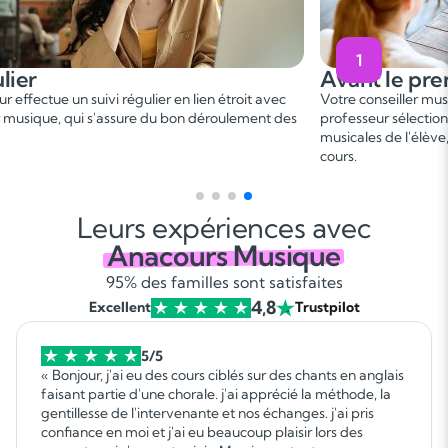
1
lier
Avant le pre
r effectue un suivi régulier en lien étroit avec
Votre conseiller mu
er musique, qui s'assure du bon déroulement des
professeur sélection
musicales de l'élève
cours.
Leurs expériences avec
Anacours Musique
95% des familles sont satisfaites
4,8
Excellent
Trustpilot
5/5
« Bonjour, j'ai eu des cours ciblés sur des chants en anglais
faisant partie d'une chorale. j'ai apprécié la méthode, la
gentillesse de l'intervenante et nos échanges. j'ai pris
confiance en moi et j'ai eu beaucoup plaisir lors des