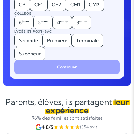
CP
CE1
CE2
CM1
CM2
COLLÈGE
ème
ème
ème
ème
6
5
4
3
LYCÉE ET POST-BAC
Seconde
Première
Terminale
Supérieur
Continuer
Parents, élèves, ils partagent
leur
expérience
96% des familles sont satisfaites
4,8/5
(354 avis)