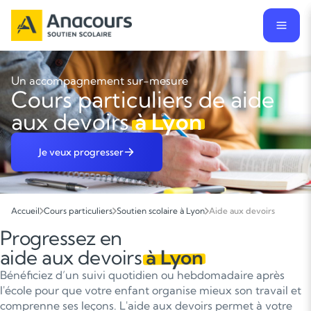
Un accompagnement sur-mesure
Cours particuliers de aide
aux devoirs
à Lyon
Je veux progresser
Accueil
Cours particuliers
Soutien scolaire à Lyon
Aide aux devoirs
Progressez en
aide aux devoirs
à Lyon
Bénéficiez d’un suivi quotidien ou hebdomadaire après
l'école pour que votre enfant organise mieux son travail et
comprenne ses leçons. L'aide aux devoirs permet à votre