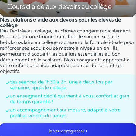
Cours d'aide aux devoirs au collège
Nos solutions d'aide aux devoirs pour les élèves de
collège
Dès l'entrée au collège, les choses changent radicalement.
Pour assurer une bonne transition, le soutien scolaire
hebdomadaire au collège représente la formule idéale pour
renforcer ses acquis ou se mettre à niveau en en . Ils
permettent d'acquérir les qualités essentielles au bon
déroulement de la scolarité. Nos enseignants apportent à
votre enfant une aide adaptée selon ses besoins et ses
objectifs.
des séances de 1h30 à 2h, une à deux fois par
semaine, après le collège.
un enseignant dédié qui vient à vous, confort et gain
de temps garantis !
un accompagnement sur mesure, adapté à votre
profil et emploi du temps.
Je veux progresser