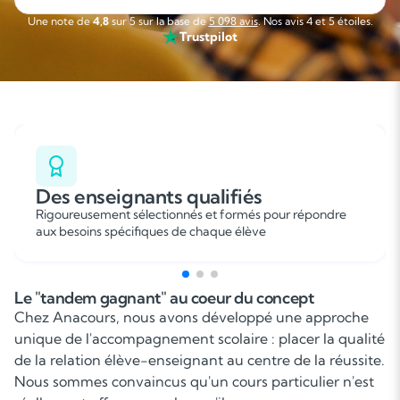
sérieuse, flexible et agréable que je recommande sans
Une note de
4,8
sur 5 sur la base de
5 098 avis
. Nos avis 4 et 5 étoiles.
hésitation. »
Trustpilot
Des enseignants qualifiés
Rigoureusement sélectionnés et formés pour répondre
aux besoins spécifiques de chaque élève
Le "tandem gagnant" au coeur du concept
Chez Anacours, nous avons développé une approche
unique de l'accompagnement scolaire : placer la qualité
de la relation élève-enseignant au centre de la réussite.
Nous sommes convaincus qu'un cours particulier n'est