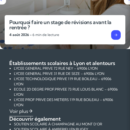
L’importance des gammes et des exercices
techniques pour progresser en musique
31 juillet 2026 -
6 min de lecture
Établissements scolaires à Lyon et alentours
LYCEE GENERAL PRIVE 72 RUE NEY – 69006 LYON
LYCEE GENERAL PRIVE 31 RUE DE SEZE – 69006 LYON
LYCEE TECHNOLOGIQUE PRIVE 119 RUE BOILEAU – 69006
LYON
ECOLE 2D DEGRE PROF.PRIVEE 73 RUE LOUIS BLANC – 69006
LYON
LYCEE PROF PRIVE DES METIERS 119 RUE BOILEAU – 69006
LYON
COLLEGE PRIVE 1 RUE PAUL MICHEL PERRET – 69006 LYON
Voir plus
COLLEGE PRIVE 31 RUE GERMAIN – 69006 LYON
Découvrir également
COLLEGE 10 RUE DE LA GAITE – 69006 LYON
SOUTIEN SCOLAIRE À CHAMPAGNE AU MONT D'OR
COLLEGE 69 RUE VENDOME – 69006 LYON
SOUTIEN SCOLAIRE À AMBERIEU EN BUGEY