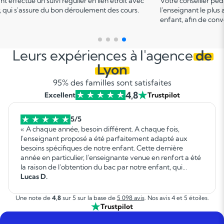
er pédagogique vous met en relation avec
Ce 1
cours permet u
 plus adapté en fonction du profil de votre
points forts et de d
 convenir d'une date pour un premier cours.
sur le programme.
Leurs expériences à l'agence
de
Lyon
95% des familles sont satisfaites
4,8
Excellent
Trustpilot
5/5
« A chaque année, besoin différent. A chaque fois,
l'enseignant proposé a été parfaitement adapté aux
besoins spécifiques de notre enfant. Cette dernière
année en particulier, l'enseignante venue en renfort a été
la raison de l'obtention du bac par notre enfant, qui
autrement ne l'aurait pas réussi. Elle a fait un travail
Lucas D.
formidable. »
Une note de
4,8
sur 5 sur la base de
5 098 avis
. Nos avis 4 et 5 étoiles.
Trustpilot