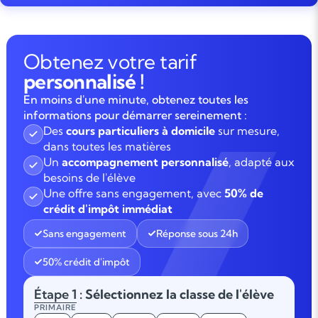
Obtenez votre tarif
personnalisé !
En moins d'une minute, obtenez toutes les
informations pour démarrer sereinement :
Des
cours particuliers à domicile
sur mesure,
dans toutes les matières
Un
accompagnement personnalisé
, adapté aux
besoins de l'élève
Une offre sans engagement, avec
50% de
crédit d'impôt immédiat
Sans engagement
Réponse sous 24h
50% crédit d'impôt
Étape 1
: Sélectionnez la classe de l'élève
PRIMAIRE