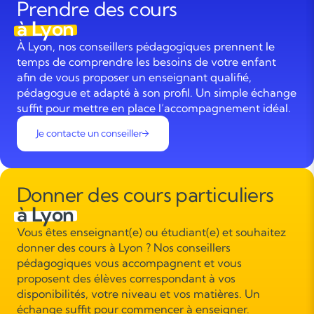
Prendre des cours
à Lyon
À Lyon, nos conseillers pédagogiques prennent le
temps de comprendre les besoins de votre enfant
afin de vous proposer un enseignant qualifié,
pédagogue et adapté à son profil. Un simple échange
suffit pour mettre en place l’accompagnement idéal.
Je contacte un conseiller
Donner des cours particuliers
à Lyon
Vous êtes enseignant(e) ou étudiant(e) et souhaitez
donner des cours à Lyon ? Nos conseillers
pédagogiques vous accompagnent et vous
proposent des élèves correspondant à vos
disponibilités, votre niveau et vos matières. Un
échange suffit pour commencer à enseigner.