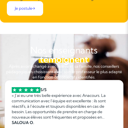
Je postule
Nos enseignants
témoignent
Après avoir échangé avec l'élève et sa famille, nos conseillers
pédagogiques choisissent avec soin le professeur le plus adapté
en fonction des objectifs identifiés.
5/5
« J’ai eu une très belle expérience avec Anacours. La
communication avec l’équipe est excellente : ils sont
réactifs, à l’écoute et toujours disponibles en cas de
besoin. Les opportunités de prendre en charge de
nouveaux élèves sont fréquentes et proposées en
fonction de mes disponibilités, ce qui permet d’organiser
SALOUA O.
facilement son emploi du temps. C’est une collaboration