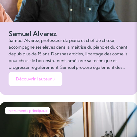
Samuel Alvarez
Samuel Alvarez, professeur de piano et chef de chœur,
accompagne ses élèves dans la maîtrise du piano et du chant
depuis plus de 15 ans. Dans ses articles, il partage des conseils
pour choisir le bon instrument, améliorer sa technique et
progresser régulièrement. Samuel propose également des
astuces pour intégrer la musique dans la vie quotidienne,
Découvrir l'auteur
développer son oreille musicale et créer des routines
motivantes, tout en rendant l’apprentissage ludique et
enrichissant.
Instruments principaux