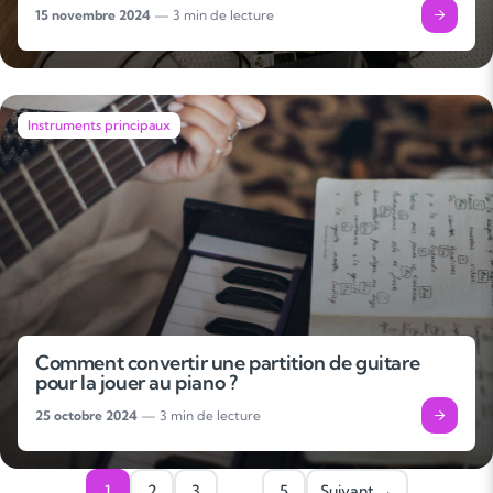
15 novembre 2024
— 3 min de lecture
Instruments principaux
Soutien scolaire
Cours de musique
Les deux
Comment convertir une partition de guitare
pour la jouer au piano ?
25 octobre 2024
— 3 min de lecture
1
2
3
…
5
Suivant →