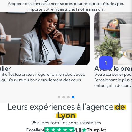
Acquérir des connaissances solides pour réussir ses études peu
importe votre niveau, c'est notre mission !
2
premier cours
Pendant le p
er
er pédagogique vous met en relation avec
Ce 1
cours permet u
 plus adapté en fonction du profil de votre
points forts et de d
 convenir d'une date pour un premier cours.
sur le programme.
Leurs expériences à l'agence
de
Lyon
95% des familles sont satisfaites
4,8
Excellent
Trustpilot