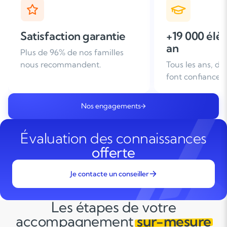
+19 000 élèves suivis /
+ de 25 ans
an
d'expérien
Tous les ans, des familles nous
Leader du soutie
font confiance
domicile en Fra
Nos engagements
Évaluation des connaissances
offerte
Je contacte un conseiller
Les étapes de votre
accompagnement
sur-mesure