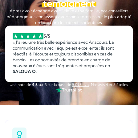
témoignent
Après avoir échangé avec l'élève et sa famille, nos conseillers
pédagogiques choisissent avec soin le professeur le plus adapté
en fonction des objectifs identifiés.
5/5
« J’ai eu une très belle expérience avec Anacours. La
communication avec l’équipe est excellente : ils sont
réactifs, à l’écoute et toujours disponibles en cas de
besoin. Les opportunités de prendre en charge de
nouveaux élèves sont fréquentes et proposées en
fonction de mes disponibilités, ce qui permet d’organiser
SALOUA O.
facilement son emploi du temps. C’est une collaboration
sérieuse, flexible et agréable que je recommande sans
Une note de
4,8
sur 5 sur la base de
5 098 avis
. Nos avis 4 et 5 étoiles.
hésitation. »
Trustpilot