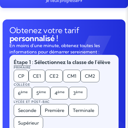
Je veux progresser
Obtenez votre tarif
personnalisé !
En moins d'une minute, obtenez toutes les
informations pour démarrer sereinement :
Étape 1
: Sélectionnez la classe de l'élève
PRIMAIRE
CP
CE1
CE2
CM1
CM2
COLLÈGE
ème
ème
ème
ème
6
5
4
3
LYCÉE ET POST-BAC
Seconde
Première
Terminale
Supérieur