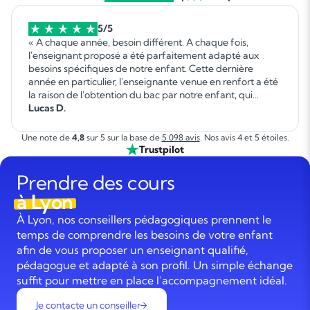
5/5
« A chaque année, besoin différent. A chaque fois,
l'enseignant proposé a été parfaitement adapté aux
besoins spécifiques de notre enfant. Cette dernière
année en particulier, l'enseignante venue en renfort a été
la raison de l'obtention du bac par notre enfant, qui
autrement ne l'aurait pas réussi. Elle a fait un travail
Lucas D.
formidable. »
Une note de
4,8
sur 5 sur la base de
5 098 avis
. Nos avis 4 et 5 étoiles.
Trustpilot
Prendre des cours
à Lyon
À Lyon, nos conseillers pédagogiques prennent le
temps de comprendre les besoins de votre enfant
afin de vous proposer un enseignant qualifié,
pédagogue et adapté à son profil. Un simple échange
suffit pour mettre en place l’accompagnement idéal.
Je contacte un conseiller