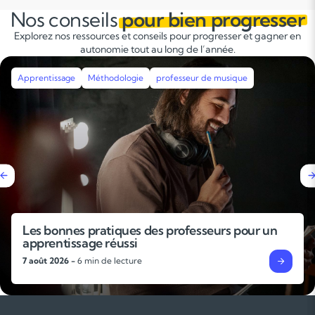
Nos conseils
pour bien progresser
Explorez nos ressources et conseils pour progresser et gagner en
autonomie tout au long de l’année.
Apprentissage
Méthodologie
Révisions
Stages intensifs
Pourquoi faire un stage de révisions avant la
rentrée ?
4 août 2026 -
6 min de lecture