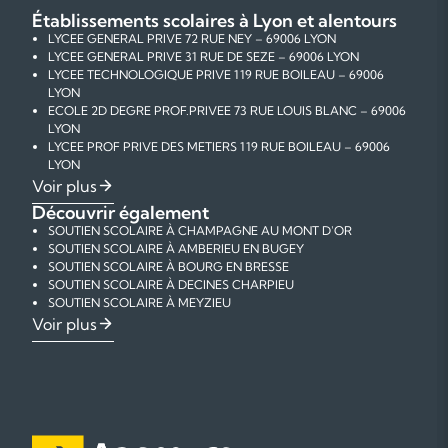
Établissements scolaires à Lyon et alentours
LYCEE GENERAL PRIVE 72 RUE NEY – 69006 LYON
LYCEE GENERAL PRIVE 31 RUE DE SEZE – 69006 LYON
LYCEE TECHNOLOGIQUE PRIVE 119 RUE BOILEAU – 69006
LYON
ECOLE 2D DEGRE PROF.PRIVEE 73 RUE LOUIS BLANC – 69006
LYON
LYCEE PROF PRIVE DES METIERS 119 RUE BOILEAU – 69006
LYON
COLLEGE PRIVE 1 RUE PAUL MICHEL PERRET – 69006 LYON
Voir plus
COLLEGE PRIVE 31 RUE GERMAIN – 69006 LYON
Découvrir également
COLLEGE 10 RUE DE LA GAITE – 69006 LYON
SOUTIEN SCOLAIRE À CHAMPAGNE AU MONT D'OR
COLLEGE 69 RUE VENDOME – 69006 LYON
SOUTIEN SCOLAIRE À AMBERIEU EN BUGEY
COLLEGE PRIVE 72 RUE NEY – 69006 LYON
SOUTIEN SCOLAIRE À BOURG EN BRESSE
ECOLE ELEMENTAIRE PUBLIQUE 6 RUE CRILLON – 69006 LYON
SOUTIEN SCOLAIRE À DECINES CHARPIEU
ECOLE MATERNELLE PUBLIQUE 25 RUE PIERRE CORNEILLE –
SOUTIEN SCOLAIRE À MEYZIEU
69006 LYON
SOUTIEN SCOLAIRE À ECULLY
COURS PARTICULIERS DE MATHÉMATIQUES À LYON
Voir plus
ECOLE MATERNELLE PUBLIQUE 12 RUE CRILLON – 69006 LYON
SOUTIEN SCOLAIRE À STE FOY LES LYON
COURS PARTICULIERS DE PHYSIQUE-CHIMIE À LYON
ECOLE MATERNELLE PUBLIQUE 149 RUE BOILEAU – 69006
SOUTIEN SCOLAIRE À TASSIN LA DEMI LUNE
COURS PARTICULIERS DE FRANÇAIS À LYON
LYON
SOUTIEN SCOLAIRE À VAULX EN VELIN
COURS PARTICULIERS D'ANGLAIS À LYON
ECOLE MATERNELLE PUBLIQUE 41 RUE TETE D OR – 69006
SOUTIEN SCOLAIRE À ST PRIEST
COURS PARTICULIERS D'AIDE AUX DEVOIRS À LYON
LYON
SOUTIEN SCOLAIRE À CREPIEUX LA PAPE
ECOLE MATERNELLE PUBLIQUE 60 RUE BELLECOMBE – 69006
SOUTIEN SCOLAIRE À VENISSIEUX
LYON
SOUTIEN SCOLAIRE À BRON