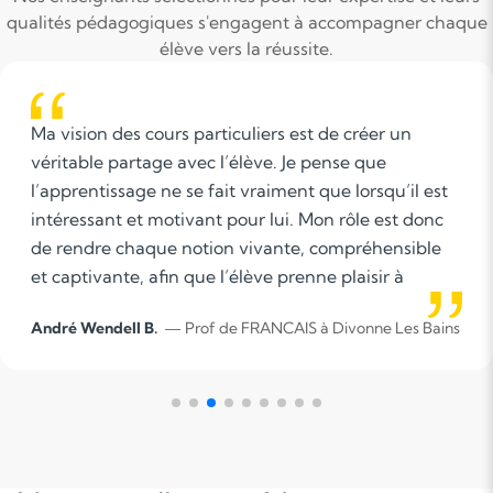
qualités pédagogiques s'engagent à accompagner chaque
élève vers la réussite.
Bienveillance, ouverture d'esprit , bonne humeur,
qualité d'écoute du jeune et de sa famille : on n'a
pas les mêmes capacités de concentration ou
d'apprentissage à 9h ou à 17h, après un DS raté ou
un cours en piscine ... L'élève est le centre du succè
mais il lui faut avoir confiance, être respecté et
valorisé
Florence L.
— Prof de français à Neyron