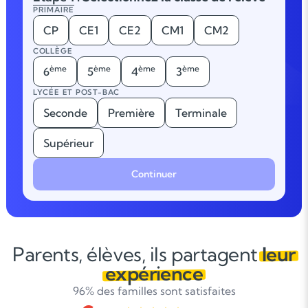
PRIMAIRE
CP
CE1
CE2
CM1
CM2
COLLÈGE
ème
ème
ème
ème
6
5
4
3
LYCÉE ET POST-BAC
Seconde
Première
Terminale
Supérieur
Continuer
Parents, élèves, ils partagent
leur
expérience
96% des familles sont satisfaites