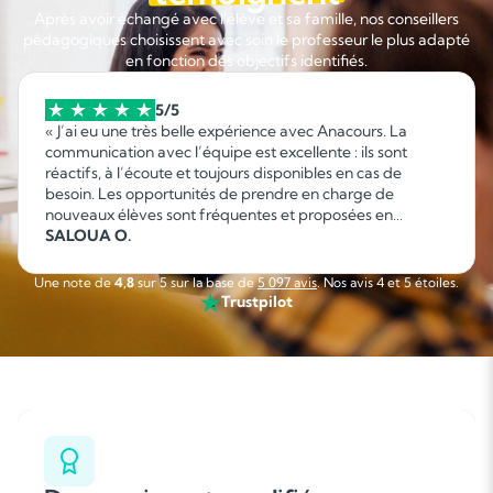
Après avoir échangé avec l'élève et sa famille, nos conseillers
pédagogiques choisissent avec soin le professeur le plus adapté
en fonction des objectifs identifiés.
5/5
« J’ai eu une très belle expérience avec Anacours. La
communication avec l’équipe est excellente : ils sont
réactifs, à l’écoute et toujours disponibles en cas de
besoin. Les opportunités de prendre en charge de
nouveaux élèves sont fréquentes et proposées en
fonction de mes disponibilités, ce qui permet d’organiser
SALOUA O.
facilement son emploi du temps. C’est une collaboration
sérieuse, flexible et agréable que je recommande sans
Une note de
4,8
sur 5 sur la base de
5 097 avis
. Nos avis 4 et 5 étoiles.
hésitation. »
Trustpilot