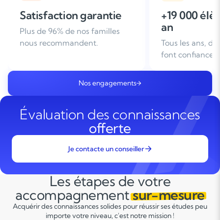
+19 000 élèves suivis /
+ de 25 ans
an
d'expérien
Tous les ans, des familles nous
Leader du soutie
font confiance
domicile en Fra
Nos engagements
Évaluation des connaissances
offerte
Je contacte un conseiller
Les étapes de votre
accompagnement
sur-mesure
Acquérir des connaissances solides pour réussir ses études peu
importe votre niveau, c'est notre mission !