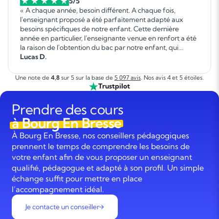
5/5
« A chaque année, besoin différent. A chaque fois,
l'enseignant proposé a été parfaitement adapté aux
besoins spécifiques de notre enfant. Cette dernière
année en particulier, l'enseignante venue en renfort a été
la raison de l'obtention du bac par notre enfant, qui
autrement ne l'aurait pas réussi. Elle a fait un travail
Lucas D.
formidable. »
Une note de
4,8
sur 5 sur la base de
5 097 avis
. Nos avis 4 et 5 étoiles.
Trustpilot
Prendre des cours
à Bourg En Bresse
À Bourg En Bresse, nos conseillers pédagogiques
prennent le temps de comprendre les besoins de
votre enfant afin de vous proposer un enseignant
qualifié, pédagogue et adapté à son profil. Un simple
échange suffit pour mettre en place
l’accompagnement idéal.
Je contacte un conseiller