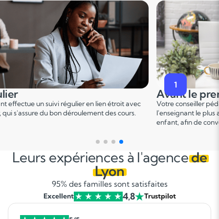
2
premier cours
Pendant le p
er
er pédagogique vous met en relation avec
Ce 1
cours permet u
 plus adapté en fonction du profil de votre
points forts et de d
 convenir d'une date pour un premier cours.
sur le programme.
Leurs expériences à l'agence
de
Lyon
95% des familles sont satisfaites
4,8
Excellent
Trustpilot