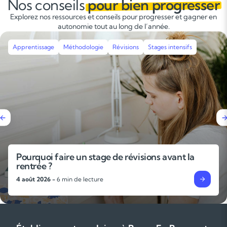
Nos conseils
pour bien progresser
Explorez nos ressources et conseils pour progresser et gagner en
autonomie tout au long de l’année.
ges intensifs
Apprentissage
Méthodologie
s avant la
L’importance des gammes et des
techniques pour progresser en 
31 juillet 2026 -
6 min de lecture