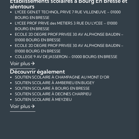
Établissements scolaires à Bourg En Bresse et
alentours
LYCEE GEN.ET TECHNOL.PRIVE 7 RUE VILLENEUVE – 01000
BOURG EN BRESSE
LYCEE PROF PRIVE des METIERS 3 RUE DU LYCEE – 01000
BOURG EN BRESSE
ECOLE 2D DEGRE PROF.PRIVEE 30 AV ALPHONSE BAUDIN –
01000 BOURG EN BRESSE
ECOLE 2D DEGRE PROF.PRIVEE 30 AV ALPHONSE BAUDIN –
01000 BOURG EN BRESSE
COLLEGE 9 AV DE JASSERON – 01000 BOURG EN BRESSE
COLLEGE PRIVE 3 BIS RUE DU LYCEE – 01000 BOURG EN
Voir plus
BRESSE
Découvrir également
COLLEGE PRIVE 35 AV JEAN JAURES – 01000 BOURG EN
SOUTIEN SCOLAIRE À CHAMPAGNE AU MONT D'OR
BRESSE
SOUTIEN SCOLAIRE À AMBERIEU EN BUGEY
COLLEGE 21 QUAI HENRI GROBOZ – 01000 BOURG EN BRESSE
SOUTIEN SCOLAIRE À BOURG EN BRESSE
COLLEGE 60 PL CAMILLE CLAUDEL – 01000 BOURG EN
SOUTIEN SCOLAIRE À DECINES CHARPIEU
BRESSE
SOUTIEN SCOLAIRE À MEYZIEU
SEGPA 60 PL CAMILLE CLAUDEL – 01000 BOURG EN BRESSE
SOUTIEN SCOLAIRE À ECULLY
COURS PARTICULIERS DE MATHÉMATIQUES À BOURG EN
Voir plus
COLLEGE 120 RUE CHARLES DEMIA – 01000 BOURG EN BRESSE
SOUTIEN SCOLAIRE À STE FOY LES LYON
BRESSE
ETAB.REGIONAL ENSEIGNT ADAPTE 1250 CHEM DE LA
SOUTIEN SCOLAIRE À TASSIN LA DEMI LUNE
COURS PARTICULIERS DE PHYSIQUE-CHIMIE À BOURG EN
CHAGNE – 01000 BOURG EN BRESSE
SOUTIEN SCOLAIRE À VAULX EN VELIN
BRESSE
ECOLE PRIMAIRE PUBLIQUE 1 RUE VIALA – 01000 BOURG EN
SOUTIEN SCOLAIRE À ST PRIEST
COURS PARTICULIERS DE FRANÇAIS À BOURG EN BRESSE
BRESSE
SOUTIEN SCOLAIRE À CREPIEUX LA PAPE
COURS PARTICULIERS D'ANGLAIS À BOURG EN BRESSE
ECOLE MATERNELLE PUBLIQUE PL DU MAQUIS – 01000
SOUTIEN SCOLAIRE À VENISSIEUX
COURS PARTICULIERS D'AIDE AUX DEVOIRS À BOURG EN