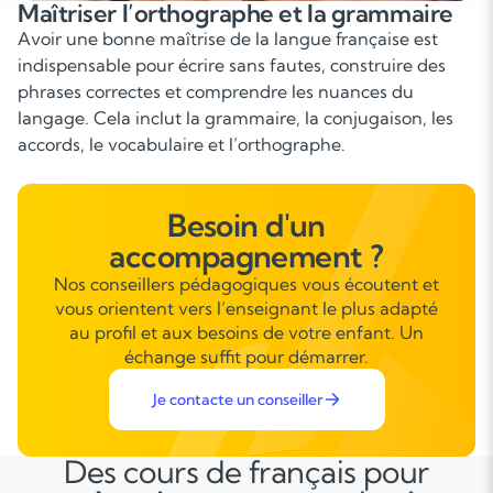
Améliorer l’expression écrite et orale
Le Français prend également une place importante
dans la prise de parole : exposés, oraux du brevet et d
baccalauréat, argumentation, lecture expressive. Savo
s’exprimer clairement, convaincre et structurer ses
propos est un véritable atout pour l’avenir.
Besoin d'un
accompagnement ?
Nos conseillers pédagogiques vous écoutent et
vous orientent vers l’enseignant le plus adapté
au profil et aux besoins de votre enfant. Un
échange suffit pour démarrer.
Je contacte un conseiller
Des cours de français pour