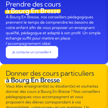
Prendre des cours
à Bourg En Bresse
À Bourg En Bresse, nos conseillers pédagogiques
prennent le temps de comprendre les besoins de
votre enfant afin de vous proposer un enseignant
qualifié, pédagogue et adapté à son profil. Un simple
échange suffit pour mettre en place
l’accompagnement idéal.
Je contacte un conseiller
Donner des cours particuliers
à Bourg En Bresse
Vous êtes enseignant(e) ou étudiant(e) et souhaitez
donner des cours à Bourg En Bresse ? Nos conseillers
pédagogiques vous accompagnent et vous
proposent des élèves correspondant à vos
disponibilités, votre niveau et vos matières. Un