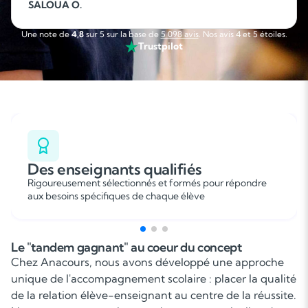
fonction de mes disponibilités, ce qui permet d’organiser
SALOUA O.
facilement son emploi du temps. C’est une collaboration
sérieuse, flexible et agréable que je recommande sans
Une note de
4,8
sur 5 sur la base de
5 098 avis
. Nos avis 4 et 5 étoiles.
hésitation. »
Trustpilot
Des enseignants qualifiés
Rigoureusement sélectionnés et formés pour répondre
aux besoins spécifiques de chaque élève
Le "tandem gagnant" au coeur du concept
Chez Anacours, nous avons développé une approche
unique de l'accompagnement scolaire : placer la qualité
de la relation élève-enseignant au centre de la réussite.