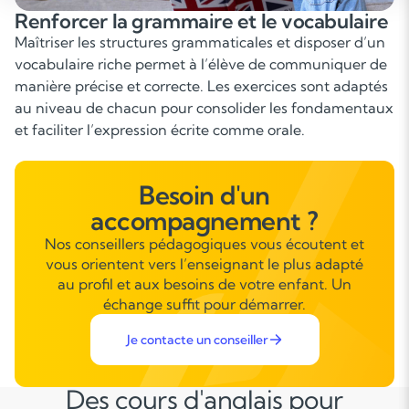
ire
Améliorer la compréhension écrite et
orale
d’un
Un travail approfondi sur des supports variés (article
r de
extraits littéraires, vidéos, podcasts) permet d’améli
ptés
la compréhension fine, d’élargir la culture anglo-
ntaux
saxonne et de progresser rapidement dans l’analyse
des contenus.
Besoin d'un
accompagnement ?
Nos conseillers pédagogiques vous écoutent et
vous orientent vers l’enseignant le plus adapté
au profil et aux besoins de votre enfant. Un
échange suffit pour démarrer.
Je contacte un conseiller
Des cours d'anglais pour