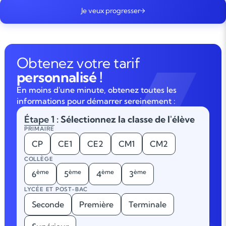
Je veux progresser
Obtenez votre tarif
personnalisé !
En moins d'une minute, obtenez toutes les
informations pour démarrer sereinement :
Étape 1
: Sélectionnez la classe de l'élève
PRIMAIRE
CP
CE1
CE2
CM1
CM2
COLLÈGE
ème
ème
ème
ème
6
5
4
3
LYCÉE ET POST-BAC
Seconde
Première
Terminale