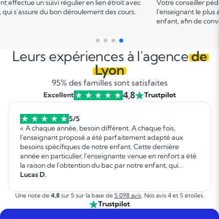
er
er pédagogique vous met en relation avec
Ce 1
cours permet u
 plus adapté en fonction du profil de votre
points forts et de d
 convenir d'une date pour un premier cours.
sur le programme.
Leurs expériences à l'agence
de
Lyon
95% des familles sont satisfaites
4,8
Excellent
Trustpilot
5/5
« A chaque année, besoin différent. A chaque fois,
l'enseignant proposé a été parfaitement adapté aux
besoins spécifiques de notre enfant. Cette dernière
année en particulier, l'enseignante venue en renfort a été
la raison de l'obtention du bac par notre enfant, qui
autrement ne l'aurait pas réussi. Elle a fait un travail
Lucas D.
formidable. »
Une note de
4,8
sur 5 sur la base de
5 098 avis
. Nos avis 4 et 5 étoiles.
Trustpilot