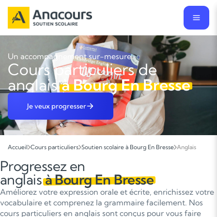
Un accompagnement sur-mesure
Cours particuliers de
anglais
à Bourg En Bresse
Je veux progresser
Accueil
Cours particuliers
Soutien scolaire à Bourg En Bresse
Anglais
Progressez en
anglais
à Bourg En Bresse
Améliorez votre expression orale et écrite, enrichissez votre
vocabulaire et comprenez la grammaire facilement. Nos
cours particuliers en anglais sont conçus pour vous faire