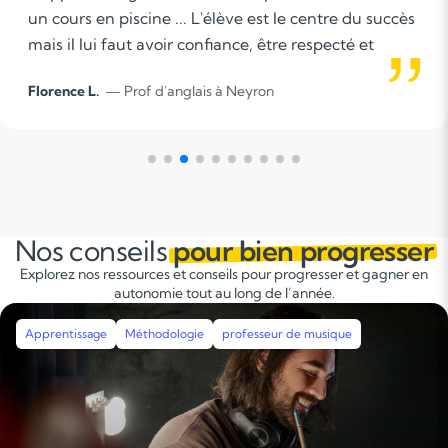
aider l'élève pour faire ses devoirs ou lui proposer
des exercices supplémentaires. Pour cela il faut de
la patience, de la rigueur et la capacité à établir u
Amandine B.
— Prof d'anglais à Amberieu En Bugey
bonne relation avec l'élève.
Nos conseils
pour bien progresser
Explorez nos ressources et conseils pour progresser et gagner en
autonomie tout au long de l’année.
musique
Apprentissage
Méthodologie
Révisions