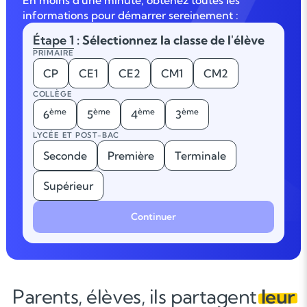
En moins d'une minute, obtenez toutes les
informations pour démarrer sereinement :
Étape 1
: Sélectionnez la classe de l'élève
PRIMAIRE
CP
CE1
CE2
CM1
CM2
COLLÈGE
ème
ème
ème
ème
6
5
4
3
LYCÉE ET POST-BAC
Seconde
Première
Terminale
Supérieur
Continuer
Parents, élèves, ils partagent
leur