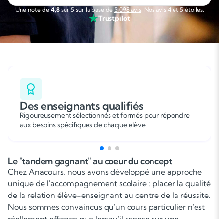
sérieuse, flexible et agréable que je recommande sans
Une note de
4,8
sur 5 sur la base de
5 098 avis
. Nos avis 4 et 5 étoiles.
hésitation. »
Trustpilot
Des enseignants qualifiés
Rigoureusement sélectionnés et formés pour répondre
aux besoins spécifiques de chaque élève
Le "tandem gagnant" au coeur du concept
Chez Anacours, nous avons développé une approche
unique de l'accompagnement scolaire : placer la qualité
de la relation élève-enseignant au centre de la réussite.
Nous sommes convaincus qu'un cours particulier n'est
réellement efficace que lorsqu'il repose sur une