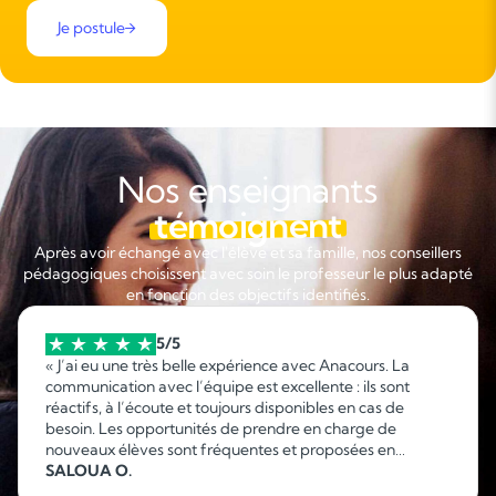
Je postule
Nos enseignants
témoignent
Après avoir échangé avec l'élève et sa famille, nos conseillers
pédagogiques choisissent avec soin le professeur le plus adapté
en fonction des objectifs identifiés.
5/5
« J’ai eu une très belle expérience avec Anacours. La
communication avec l’équipe est excellente : ils sont
réactifs, à l’écoute et toujours disponibles en cas de
besoin. Les opportunités de prendre en charge de
nouveaux élèves sont fréquentes et proposées en
fonction de mes disponibilités, ce qui permet d’organiser
SALOUA O.
facilement son emploi du temps. C’est une collaboration