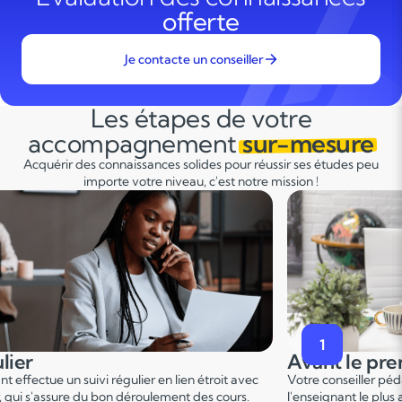
offerte
Je contacte un conseiller
Les étapes de votre
accompagnement
sur-mesure
Acquérir des connaissances solides pour réussir ses études peu
importe votre niveau, c'est notre mission !
2
premier cours
Pendant le p
er
er pédagogique vous met en relation avec
Ce 1
cours permet u
 plus adapté en fonction du profil de votre
points forts et de d