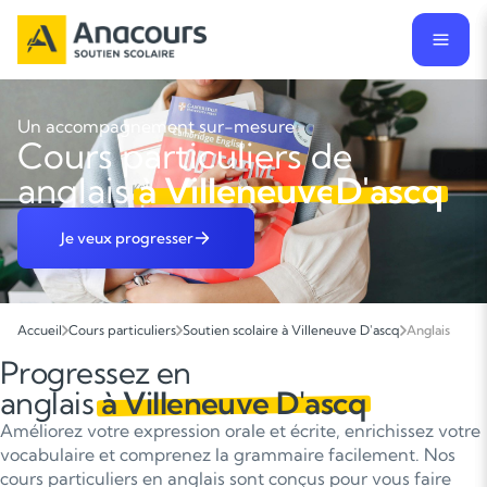
Un accompagnement sur-mesure
Cours particuliers de
anglais
à Villeneuve
D'ascq
Je veux progresser
Accueil
Cours particuliers
Soutien scolaire à Villeneuve D'ascq
Anglais
Progressez en
anglais
à Villeneuve D'ascq
Améliorez votre expression orale et écrite, enrichissez votre
vocabulaire et comprenez la grammaire facilement. Nos
cours particuliers en anglais sont conçus pour vous faire