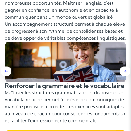
nombreuses opportunités. Maîtriser l’anglais, c’est
gagner en confiance, en autonomie et en capacité à
communiquer dans un monde ouvert et globalisé.
Un accompagnement structuré permet à chaque élève
de progresser à son rythme, de consolider ses bases et
de développer de véritables compétences linguistiques.
Améliorer la compréhension écrite et
orale
Un travail approfondi sur des supports variés (articles,
extraits littéraires, vidéos, podcasts) permet d’améliorer
la compréhension fine, d’élargir la culture anglo-
saxonne et de progresser rapidement dans l’analyse
des contenus.