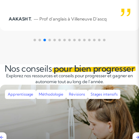
l'autonomie, et en encourageant une approche
holistique de l'éducation qui va au-delà des
Jean-Pierre N.
— Prof d'anglais à Villeneuve D
connaissances académiques pour développer les
compétences et les valeurs nécessaires à leur
épanouissement global.
Nos conseils
pour bien progresser
Explorez nos ressources et conseils pour progresser et gagner en
autonomie tout au long de l’année.
Apprentissage
Méthodologie