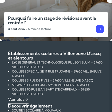
L’importance des gammes et des exercices
techniques pour progresser en musique
31 juillet 2026 -
6 min de lecture
Établissements scolaires à Villeneuve D'ascq
et alentours
LYCEE GENERAL ET TECHNOLOGIQUE PL LEON BLUM – 59650
VILLENEUVE D ASCQ
COLLEGE SPECIALISE 11 RUE TRUDAINE – 59650 VILLENEUVE
D ASCQ
COLLEGE 3 RUE DE FIVES – 59650 VILLENEUVE D ASCQ
SEGPA PL LEON BLUM – 59650 VILLENEUVE D ASCQ
COLLEGE 90 RUE JEAN BAPTISTE CARPEAUX – 59650
VILLENEUVE D ASCQ
ECOLE PRIMAIRE PUBLIQUE 4 RUE DES BOULEAUX – 59650
Voir plus
VILLENEUVE D ASCQ
Découvrir également
ECOLE MATERNELLE PUBLIQUE RUE LAMARTINE – 59650
SOUTIEN SCOLAIRE À MOUVAUX
VILLENEUVE D ASCQ