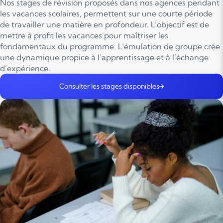
Nos stages de révision proposés dans nos agences pendant
les vacances scolaires, permettent sur une courte période
de travailler une matière en profondeur. L’objectif est de
mettre à profit les vacances pour maîtriser les
fondamentaux du programme. L’émulation de groupe crée
une dynamique propice à l’apprentissage et à l’échange
d’expérience.
Consulter les stages disponibles