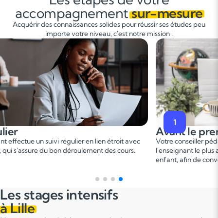
accompagnement
sur-mesure
Acquérir des connaissances solides pour réussir ses études peu
importe votre niveau, c'est notre mission !
2
premier cours
Pendant le p
er
er pédagogique vous met en relation avec
Ce 1
cours permet u
 plus adapté en fonction du profil de votre
points forts et de d
e convenir d'une date pour un premier cours.
sur le programme.
Les stages intensifs
à Lille