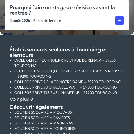
n stage de révisions avant la
L’importance 
techniques po
 lecture
31 juillet 2026 -
6 mi
Établissements scolaires à Tourcoing et
alentours
LYCEE GEN.ET TECHNOL.PRIVE 31 RUE DE RENAIX – 59200
TOURCOING
ECOLE TECHNOLOGIQUE PRIVEE 17 PLACE CHARLES ROUSSEL
– 59200 TOURCOING
COLLEGE PRIVE 7 PLACE NOTRE DAME – 59200 TOURCOING
COLLEGE PRIVE 93 CHAUSSÉE WATT – 59200 TOURCOING
COLLEGE PRIVE 138 RUE LAMARTINE – 59200 TOURCOING
COLLEGE PRIVE 104 RUE DE MENIN – 59200 TOURCOING
Voir plus
SEGPA 20 RUE D'AUSTERLITZ – 59200 TOURCOING
Découvrir également
SEGPA PRIVEE 59 BIS RUE SAINT BLAISE – 59200 TOURCOING
SOUTIEN SCOLAIRE À MOUVAUX
COLLEGE PRIVE 111 RUE DE LILLE – 59200 TOURCOING
SOUTIEN SCOLAIRE À FAVIERES
COLLEGE 184 RUE FIN DE LA GUERRE – 59200 TOURCOING
SOUTIEN SCOLAIRE À MAUREPAS
SEGPA RUE DE LINSELLES – 59200 TOURCOING
SOUTIEN SCOLAIRE À TOURCOING
ECOLE PRIMAIRE PUBLIQUE 2 RUE ANATOLE FRANCE – 59200
SOUTIEN SCOLAIRE À BONDUES