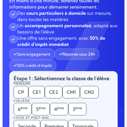
En moins d'une minute, obtenez toutes les
informations pour démarrer sereinement :
Des
cours particuliers à domicile
sur mesure,
dans toutes les matières
Un
accompagnement personnalisé
, adapté aux
besoins de l'élève
Une offre sans engagement, avec
50% de
crédit d'impôt immédiat
Sans engagement
Réponse sous 24h
50% crédit d'impôt
Étape 1
: Sélectionnez la classe de l'élève
PRIMAIRE
CP
CE1
CE2
CM1
CM2
COLLÈGE
ème
ème
ème
ème
6
5
4
3
LYCÉE ET POST-BAC
Seconde
Première
Terminale