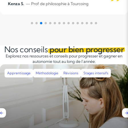
David S.
à Tourcoing
Nos conseils
pour bien progresser
Explorez nos ressources et conseils pour progresser et gagner en
autonomie tout au long de l’année.
dologie
Révisions
Stages intensifs
Apprentissage
Mé