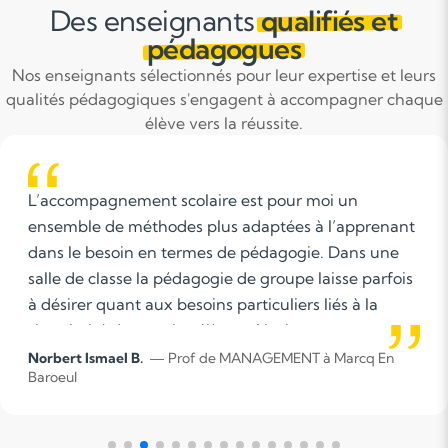
Des enseignants
qualifiés et
pédagogues
Nos enseignants sélectionnés pour leur expertise et leurs
qualités pédagogiques s'engagent à accompagner chaque
élève vers la réussite.
 un
L'accompagnement scolaire nécessite s
’apprenant
qualités d'écoute, d'ouverture, de patie
Dans une
d'adaptation afin de répondre aux beso
sse parfois
particuliers de chaque élève. Il s'agit d
s à la
non seulement à progresser dans la ma
enseignée mais également à gagner en
lution
en ses capacités personnelles. L'acc
arcq En
Fanny L.
— Prof de METHODOLOGIE à Marcq
lles.
particulier permet, en outre, de donner à
vec
temps et l'attention dont il a besoin. Ce
bler les
accompagnement peut être particuliè