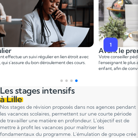
2
premier cours
Pendant le p
er
er pédagogique vous met en relation avec
Ce 1
cours permet u
 plus adapté en fonction du profil de votre
points forts et de d
 convenir d'une date pour un premier cours.
sur le programme.
Les stages intensifs
à Lille
Nos stages de révision proposés dans nos agences pendant
les vacances scolaires, permettent sur une courte période
de travailler une matière en profondeur. L’objectif est de
mettre à profit les vacances pour maîtriser les
fondamentaux du programme. L’émulation de groupe crée