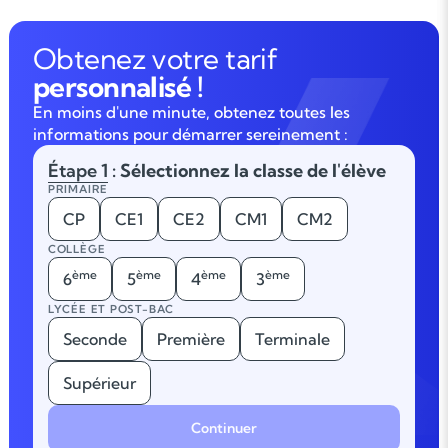
Obtenez votre tarif
personnalisé !
En moins d'une minute, obtenez toutes les
informations pour démarrer sereinement :
Étape 1
: Sélectionnez la classe de l'élève
PRIMAIRE
CP
CE1
CE2
CM1
CM2
COLLÈGE
ème
ème
ème
ème
6
5
4
3
LYCÉE ET POST-BAC
Seconde
Première
Terminale
Supérieur
Continuer