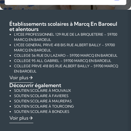
Établissements scolaires à Marcq En Baroeul
et alentours
LYCEE PROFESSIONNEL 129 RUE DE LA BRIQUETERIE – 59700
MARCQ EN BAROEUL
LYCEE GENERAL PRIVE 418 BIS RUE ALBERT BAILLY – 59700
MARCQ EN BAROEUL
COLLEGE 56 RUE DU LAZARO – 59700 MARCQ EN BAROEUL
COLLEGE 95 ALL GABRIEL – 59700 MARCQ EN BAROEUL
COLLEGE PRIVE 418 BIS RUE ALBERT BAILLY – 59700 MARCQ
EN BAROEUL
ECOLE PRIMAIRE PUBLIQUE 76 RUE ROBERT SCHUMAN –
Voir plus
59700 MARCQ EN BAROEUL
Découvrir également
ECOLE MATERNELLE PUBLIQUE 80 RUE ROBERT SCHUMAN –
SOUTIEN SCOLAIRE À MOUVAUX
59700 MARCQ EN BAROEUL
SOUTIEN SCOLAIRE À FAVIERES
ECOLE MATERNELLE PUBLIQUE 16 PL DU GENERAL DE
SOUTIEN SCOLAIRE À MAUREPAS
GAULLE – 59700 MARCQ EN BAROEUL
SOUTIEN SCOLAIRE À TOURCOING
ECOLE MATERNELLE PUBLIQUE 30 RUE DE L ERMITAGE –
SOUTIEN SCOLAIRE À BONDUES
59700 MARCQ EN BAROEUL
SOUTIEN SCOLAIRE À RONCHIN
COURS PARTICULIERS DE MATHÉMATIQUES À MARCQ EN
Voir plus
ECOLE MATERNELLE PUBLIQUE 3 RUE AUGUSTIN BOURDON –
SOUTIEN SCOLAIRE À LA MADELEINE
BAROEUL
59700 MARCQ EN BAROEUL
SOUTIEN SCOLAIRE À ROUBAIX
COURS PARTICULIERS DE PHYSIQUE-CHIMIE À MARCQ EN
ECOLE MATERNELLE PUBLIQUE 27 RUE DESIRE DESMETTRE –