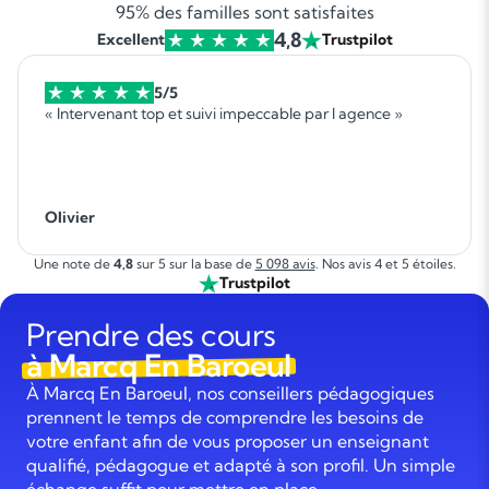
95% des familles sont satisfaites
4,8
Excellent
Trustpilot
5/5
« Intervenant top et suivi impeccable par l agence »
Olivier
Une note de
4,8
sur 5 sur la base de
5 098 avis
. Nos avis 4 et 5 étoiles.
Trustpilot
Prendre des cours
à Marcq En Baroeul
À Marcq En Baroeul, nos conseillers pédagogiques
prennent le temps de comprendre les besoins de
votre enfant afin de vous proposer un enseignant
qualifié, pédagogue et adapté à son profil. Un simple