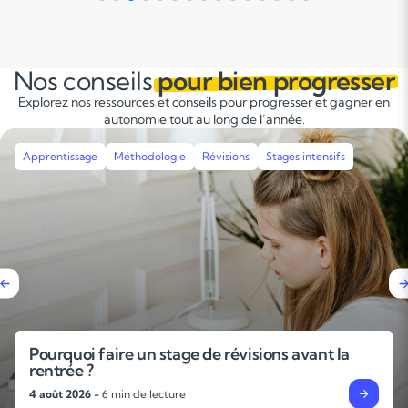
n ainsi
bénéfique pour les élèves qui éprouven
difficultés à s'affirmer au sein d'une clas
notamment à l'oral.
Nos conseils
pour bien progresser
Explorez nos ressources et conseils pour progresser et gagner en
autonomie tout au long de l’année.
e
Méthodologie
Révisions
Stages intensifs
Apprentis
 faire un stage de révisions avant la
L’impo
?
techni
 -
6 min de lecture
31 juillet