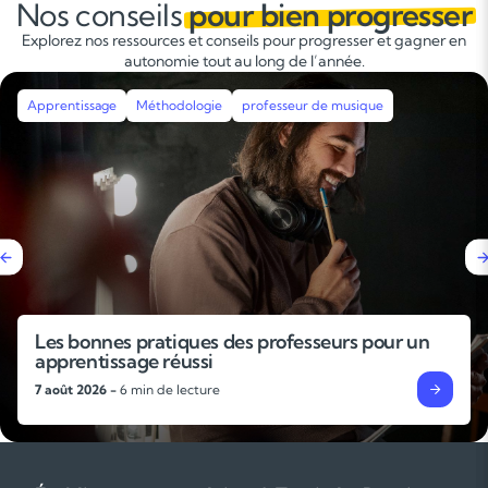
Nos conseils
pour bien progresser
Explorez nos ressources et conseils pour progresser et gagner en
autonomie tout au long de l’année.
Apprentissage
Méthodologie
Révisions
Stages intensifs
Pourquoi faire un stage de révisions avant la
rentrée ?
4 août 2026 -
6 min de lecture