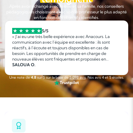
Après avoir échangé avec l'élève et sa famille, nos conseillers
pédagogiques choisissent avec soin le professeur le plus adapté
en fonction des objectifs identifiés.
5/5
« J’ai eu une très belle expérience avec Anacours. La
communication avec l’équipe est excellente : ils sont
réactifs, à l’écoute et toujours disponibles en cas de
besoin. Les opportunités de prendre en charge de
nouveaux élèves sont fréquentes et proposées en
fonction de mes disponibilités, ce qui permet d’organiser
SALOUA O.
facilement son emploi du temps. C’est une collaboration
sérieuse, flexible et agréable que je recommande sans
Une note de
4,8
sur 5 sur la base de
5 098 avis
. Nos avis 4 et 5 étoiles.
hésitation. »
Trustpilot