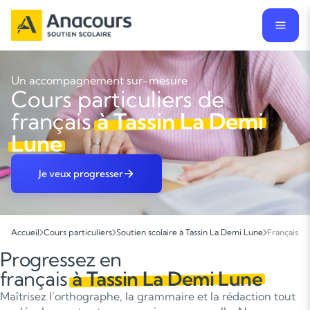
Un accompagnement sur-mesure
Cours particuliers de
français
à Tassin La Demi
Lune
Je veux progresser
Accueil
Cours particuliers
Soutien scolaire à Tassin La Demi Lune
Français
Progressez en
français
à Tassin La Demi Lune
Maîtrisez l’orthographe, la grammaire et la rédaction tout