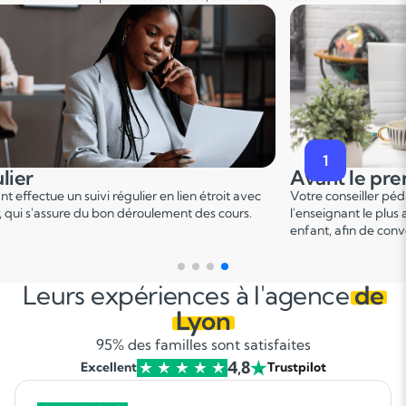
2
premier cours
Pendant le p
er
er pédagogique vous met en relation avec
Ce 1
cours permet u
 plus adapté en fonction du profil de votre
points forts et de d
 convenir d'une date pour un premier cours.
sur le programme.
Leurs expériences à l'agence
de
Lyon
95% des familles sont satisfaites
4,8
Excellent
Trustpilot