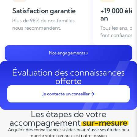
+19 000 élèves suivis /
+ de 25 ans
an
d'expérien
Tous les ans, des familles nous
Leader du soutie
font confiance
domicile en Fra
Nos engagements
Évaluation des connaissances
offerte
Je contacte un conseiller
Les étapes de votre
accompagnement
sur-mesure
Acquérir des connaissances solides pour réussir ses études peu
importe votre niveau, c'est notre mission !