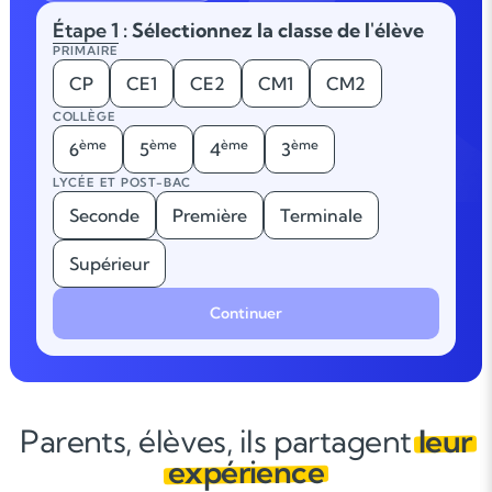
Étape 1
: Sélectionnez la classe de l'élève
PRIMAIRE
CP
CE1
CE2
CM1
CM2
COLLÈGE
ème
ème
ème
ème
6
5
4
3
LYCÉE ET POST-BAC
Seconde
Première
Terminale
Supérieur
Continuer
Parents, élèves, ils partagent
leur
expérience