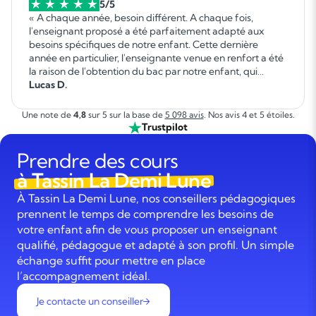
5/5
« A chaque année, besoin différent. A chaque fois,
l'enseignant proposé a été parfaitement adapté aux
besoins spécifiques de notre enfant. Cette dernière
année en particulier, l'enseignante venue en renfort a été
la raison de l'obtention du bac par notre enfant, qui
autrement ne l'aurait pas réussi. Elle a fait un travail
Lucas D.
formidable. »
Une note de
4,8
sur 5 sur la base de
5 098 avis
. Nos avis 4 et 5 étoiles.
Trustpilot
Prendre des cours
à Tassin La Demi Lune
À Tassin La Demi Lune, nos conseillers pédagogiques
prennent le temps de comprendre les besoins de
votre enfant afin de vous proposer un enseignant
qualifié, pédagogue et adapté à son profil. Un simple
échange suffit pour mettre en place
l’accompagnement idéal.
Je contacte un conseiller