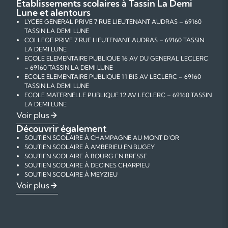
Établissements scolaires à Tassin La Demi
Lune et alentours
LYCEE GENERAL PRIVE 7 RUE LIEUTENANT AUDRAS – 69160
TASSIN LA DEMI LUNE
COLLEGE PRIVE 7 RUE LIEUTENANT AUDRAS – 69160 TASSIN
LA DEMI LUNE
ECOLE ELEMENTAIRE PUBLIQUE 16 AV DU GENERAL LECLERC
– 69160 TASSIN LA DEMI LUNE
ECOLE ELEMENTAIRE PUBLIQUE 11 BIS AV LECLERC – 69160
TASSIN LA DEMI LUNE
ECOLE MATERNELLE PUBLIQUE 12 AV LECLERC – 69160 TASSIN
LA DEMI LUNE
ECOLE PRIMAIRE PRIVEE 59 AV DE LA REPUBLIQUE – 69160
Voir plus
TASSIN LA DEMI LUNE
Découvrir également
ECOLE PRIMAIRE PRIVEE 13 AV DE LA REPUBLIQUE – 69160
SOUTIEN SCOLAIRE À CHAMPAGNE AU MONT D'OR
TASSIN LA DEMI LUNE
SOUTIEN SCOLAIRE À AMBERIEU EN BUGEY
ECOLE PRIMAIRE PRIVEE 7 RUE LIEUTENANT AUDRAS – 69160
SOUTIEN SCOLAIRE À BOURG EN BRESSE
TASSIN LA DEMI LUNE
SOUTIEN SCOLAIRE À DECINES CHARPIEU
ECOLE PRIMAIRE PRIVEE 62 AV DU 8 MAI 1945 – 69160 TASSIN
SOUTIEN SCOLAIRE À MEYZIEU
LA DEMI LUNE
SOUTIEN SCOLAIRE À ECULLY
COURS PARTICULIERS DE MATHÉMATIQUES À TASSIN LA DEMI
Voir plus
ECOLE PRIMAIRE PRIVEE 18 CHEM DE LA CHENAIE – 69160
SOUTIEN SCOLAIRE À STE FOY LES LYON
LUNE
TASSIN LA DEMI LUNE
SOUTIEN SCOLAIRE À TASSIN LA DEMI LUNE
COURS PARTICULIERS DE PHYSIQUE-CHIMIE À TASSIN LA
ECOLE MATERNELLE PUBLIQUE 24 AV GEORGES
SOUTIEN SCOLAIRE À VAULX EN VELIN
DEMI LUNE
CLEMENCEAU – 69160 TASSIN LA DEMI LUNE
SOUTIEN SCOLAIRE À ST PRIEST
COURS PARTICULIERS DE FRANÇAIS À TASSIN LA DEMI LUNE
ECOLE PRIMAIRE PUBLIQUE 8 CHEM DU BARAILLON – 69160