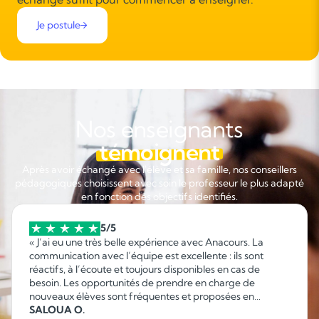
Je postule
Nos enseignants
témoignent
Après avoir échangé avec l'élève et sa famille, nos conseillers
pédagogiques choisissent avec soin le professeur le plus adapté
en fonction des objectifs identifiés.
5/5
« J’ai eu une très belle expérience avec Anacours. La
communication avec l’équipe est excellente : ils sont
réactifs, à l’écoute et toujours disponibles en cas de
besoin. Les opportunités de prendre en charge de
nouveaux élèves sont fréquentes et proposées en
fonction de mes disponibilités, ce qui permet d’organiser
SALOUA O.