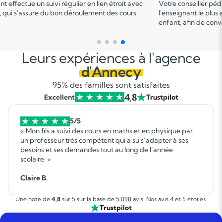
er
er pédagogique vous met en relation avec
Ce 1
cours permet u
 plus adapté en fonction du profil de votre
points forts et de d
 convenir d'une date pour un premier cours.
sur le programme.
Leurs expériences à l'agence
d'Annecy
95% des familles sont satisfaites
4,8
Excellent
Trustpilot
5/5
« Mon fils a suivi des cours en maths et en physique par
un professeur très compétent qui a su s’adapter à ses
besoins et ses demandes tout au long de l’année
scolaire. »
Claire B.
Une note de
4,8
sur 5 sur la base de
5 098 avis
. Nos avis 4 et 5 étoiles.
Trustpilot