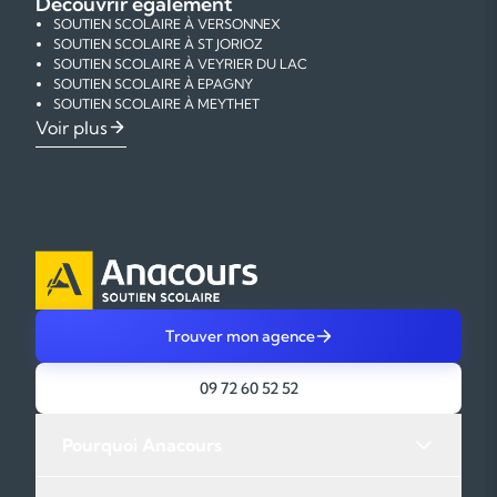
Découvrir également
ECOLE MATERNELLE PUBLIQUE 103 RUE DES ECOLES – 74410
SOUTIEN SCOLAIRE À VERSONNEX
ST JORIOZ
SOUTIEN SCOLAIRE À ST JORIOZ
SOUTIEN SCOLAIRE À VEYRIER DU LAC
SOUTIEN SCOLAIRE À EPAGNY
SOUTIEN SCOLAIRE À MEYTHET
SOUTIEN SCOLAIRE À RUMILLY
COURS PARTICULIERS DE MATHÉMATIQUES À ST JORIOZ
Voir plus
SOUTIEN SCOLAIRE À CRAN GEVRIER
COURS PARTICULIERS DE PHYSIQUE-CHIMIE À ST JORIOZ
SOUTIEN SCOLAIRE À SEYNOD
COURS PARTICULIERS DE FRANÇAIS À ST JORIOZ
SOUTIEN SCOLAIRE À ANNECY LE VIEUX
COURS PARTICULIERS D'ANGLAIS À ST JORIOZ
SOUTIEN SCOLAIRE À ANNECY
COURS PARTICULIERS D'AIDE AUX DEVOIRS À ST JORIOZ
Trouver mon agence
09 72 60 52 52
Pourquoi Anacours