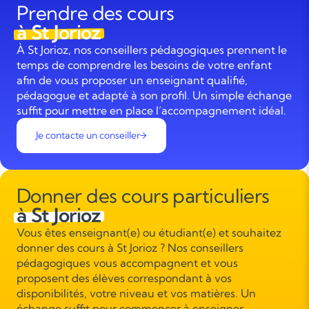
Prendre des cours
à St Jorioz
À St Jorioz, nos conseillers pédagogiques prennent le
temps de comprendre les besoins de votre enfant
afin de vous proposer un enseignant qualifié,
pédagogue et adapté à son profil. Un simple échange
suffit pour mettre en place l’accompagnement idéal.
Je contacte un conseiller
Donner des cours particuliers
à St Jorioz
Vous êtes enseignant(e) ou étudiant(e) et souhaitez
donner des cours à St Jorioz ? Nos conseillers
pédagogiques vous accompagnent et vous
proposent des élèves correspondant à vos
disponibilités, votre niveau et vos matières. Un
échange suffit pour commencer à enseigner.