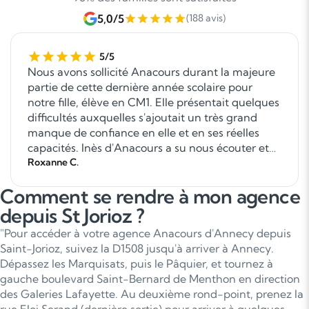
5,0/5
(188 avis)
5/5
Nous avons sollicité Anacours durant la majeure
partie de cette dernière année scolaire pour
notre fille, élève en CM1. Elle présentait quelques
difficultés auxquelles s'ajoutait un très grand
manque de confiance en elle et en ses réelles
capacités. Inès d'Anacours a su nous écouter et
poser les bonnes questions pour cerner les
Roxanne C.
besoins de notre fille et sa personnalité. Nous
Comment se rendre à mon agence
avons eu deux enseignantes différentes et
chacune a apporté une véritable aide à notre
depuis St Jorioz ?
enfant. Elles ont fait preuve d'écoute, d'empathie
"Pour accéder à votre agence Anacours d'Annecy depuis
et de pédagogie. Je ne saurai jamais assez les
Saint-Jorioz, suivez la D1508 jusqu'à arriver à Annecy.
remercier ainsi qu'Inès. Anacours assure
Dépassez les Marquisats, puis le Pâquier, et tournez à
également un suivi téléphonique auprès des
gauche boulevard Saint-Bernard de Menthon en direction
parents à plusieurs moments de la prise en
des Galeries Lafayette. Au deuxième rond-point, prenez la
charge de l'enfant.
rue Eloi Serand (dernière sortie) pour arriver à quelques