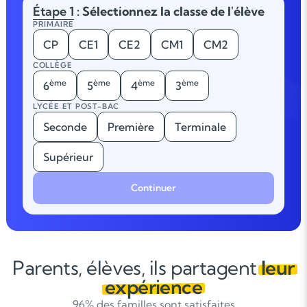
Étape 1
: Sélectionnez la classe de l'élève
PRIMAIRE
CP
CE1
CE2
CM1
CM2
COLLÈGE
ème
ème
ème
ème
6
5
4
3
LYCÉE ET POST-BAC
Seconde
Première
Terminale
Supérieur
Continuer
Parents, élèves, ils partagent
leur
expérience
96% des familles sont satisfaites