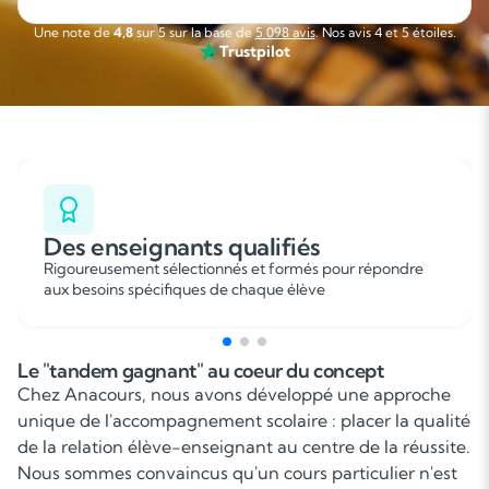
facilement son emploi du temps. C’est une collaboration
sérieuse, flexible et agréable que je recommande sans
Une note de
4,8
sur 5 sur la base de
5 098 avis
. Nos avis 4 et 5 étoiles.
hésitation. »
Trustpilot
Des enseignants qualifiés
Rigoureusement sélectionnés et formés pour répondre
aux besoins spécifiques de chaque élève
Le "tandem gagnant" au coeur du concept
Chez Anacours, nous avons développé une approche
unique de l'accompagnement scolaire : placer la qualité
de la relation élève-enseignant au centre de la réussite.
Nous sommes convaincus qu'un cours particulier n'est