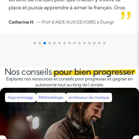
formateur. Accompagner un élève c'est donner du
sens à ce qu'il entreprend ainsi qu'un véritable
Fanny M.
— Prof d'AIDE AUX DEVOIRS à Duingt
statut positif aux erreurs qu'il peut commettre. Un
apprentissage bienveillant avec une pédagogie
adaptée pour lui donner confiance.
Nos conseils
pour bien progresser
Explorez nos ressources et conseils pour progresser et gagner en
autonomie tout au long de l’année.
Apprentissage
Méthodologie
Révisions
Stages intensifs