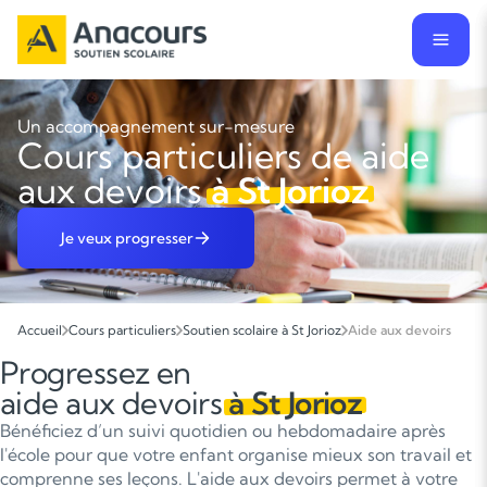
Un accompagnement sur-mesure
Cours particuliers de aide
aux devoirs
à St Jorioz
Je veux progresser
Accueil
Cours particuliers
Soutien scolaire à St Jorioz
Aide aux devoirs
Progressez en
aide aux devoirs
à St Jorioz
Bénéficiez d’un suivi quotidien ou hebdomadaire après
l'école pour que votre enfant organise mieux son travail et
comprenne ses leçons. L'aide aux devoirs permet à votre