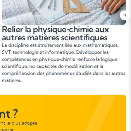
Comprendre les concepts
fondamentaux
La physique‑chimie repose sur des notions de base
incontournables : forces, énergie, mouvement,
électricité, transformations chimiques, atomes, solutions,
réactions… Maîtriser ces concepts permet de progresser
sans lacunes et d’aborder sereinement les chapitres plus
complexes.
t ?
nt le plus adapté
marrer.