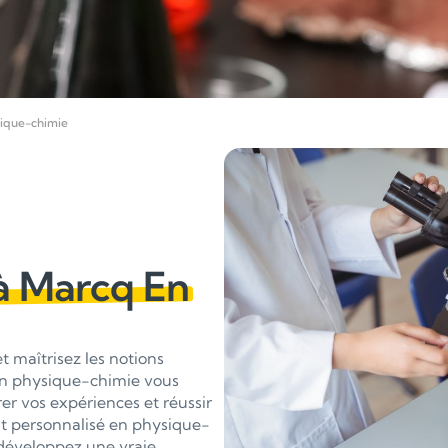
ique-chimie
à Marcq En
 maîtrisez les notions
en physique-chimie vous
er vos expériences et réussir
t personnalisé en physique-
 développez une vraie