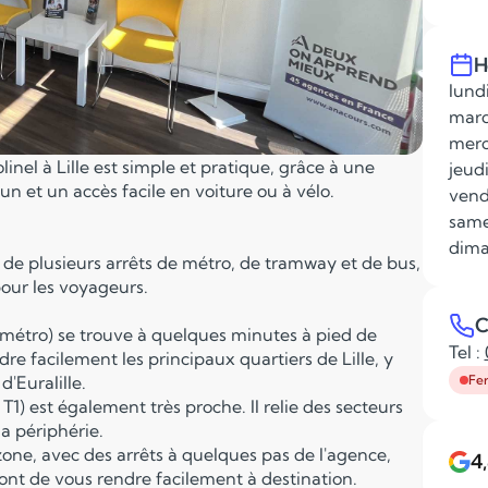
H
lundi
mard
merc
inel à Lille est simple et pratique, grâce à une
jeudi
n et un accès facile en voiture ou à vélo.
vend
same
dima
 de plusieurs arrêts de métro, de tramway et de bus,
pour les voyageurs.
C
du métro) se trouve à quelques minutes à pied de
Tel :
re facilement les principaux quartiers de Lille, y
d'Euralille.
Fe
1) est également très proche. Il relie des secteurs
la périphérie.
 zone, avec des arrêts à quelques pas de l'agence,
4
ront de vous rendre facilement à destination.