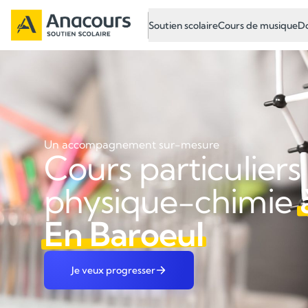
Soutien scolaire
Cours de musique
Do
Un accompagnement sur-mesure
Cours particuliers
physique-chimie
En Baroeul
Je veux progresser