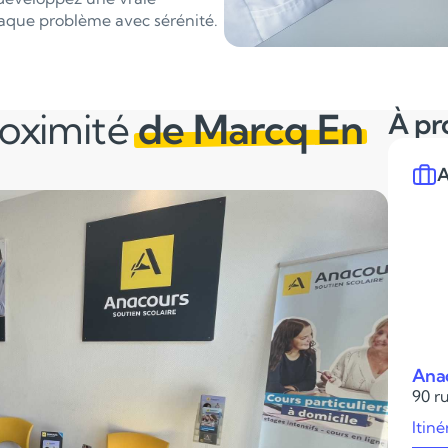
aque problème avec sérénité.
roximité
de Marcq En
À pr
A
Anac
90 ru
Itiné