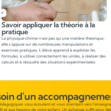
Relier la physique‑chimie aux
autres matières scientifiques
La discipline est étroitement liée aux mathématiques,
SVT, technologie et informatique. Développer les
compétences en physique‑chimie renforce la logique
scientifique, les capacités de modélisation et la
compréhension des phénomènes étudiés dans les autres
matières.
soin d'un accompagnemen
pédagogiques vous écoutent et vous orientent vers l’enseigna
fil et aux besoins de votre enfant. Un échange suffit pour dé