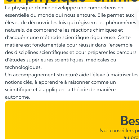
La physique‑chimie développe une compréhension
essentielle du monde qui nous entoure. Elle permet aux
élèves de découvrir les lois qui régissent les phénomènes
Savoir appliquer la théorie à la
naturels, de comprendre les réactions chimiques et
pratique
d’acquérir une méthode scientifique rigoureuse. Cette
matière est fondamentale pour réussir dans l’ensemble
La physique‑chimie n’est pas qu’une matière théorique :
des disciplines scientifiques et pour préparer les parcours
elle s’appuie sur de nombreuses manipulations et
d’études supérieures scientifiques, médicales ou
exercices pratiques. L’élève apprend à exploiter les
technologiques.
formules, à utiliser correctement les unités, à réaliser des
Un accompagnement structuré aide l’élève à maîtriser les
calculs et à résoudre des situations expérimentales.
notions clés, à apprendre à raisonner comme un
scientifique et à appliquer la théorie de manière
autonome.
Be
Nos conseillers 
au pro