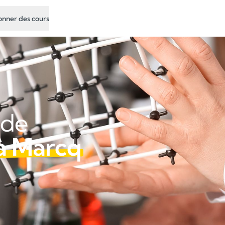
nner des cours
 de
à Marcq