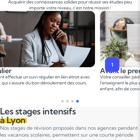
Acquérir des connaissances solides pour réussir ses études peu
importe votre niveau, c'est notre mission !
2
e premier cours
Pendant le
er
iller pédagogique vous met en relation avec
Ce 1
cours perm
t le plus adapté en fonction du profil de votre
points forts et 
n de convenir d'une date pour un premier cours.
sur le programm
Les stages intensifs
à Lyon
Nos stages de révision proposés dans nos agences pendant
les vacances scolaires, permettent sur une courte période