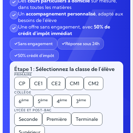
Des
cours particuliers à domicile
sur mesure,
dans toutes les matières
Un
accompagnement personnalisé
, adapté aux
besoins de l'élève
Une offre sans engagement, avec
50% de
crédit d'impôt immédiat
Sans engagement
Réponse sous 24h
50% crédit d'impôt
Étape 1
: Sélectionnez la classe de l'élève
PRIMAIRE
CP
CE1
CE2
CM1
CM2
COLLÈGE
ème
ème
ème
ème
6
5
4
3
LYCÉE ET POST-BAC
Seconde
Première
Terminale
Supérieur