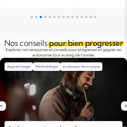
 à la classe, mais à
ève en difficulté
ns un autre ordre
réel approfondissement
d'examen et visant des
Nos conseils
pour bien progresser
postbac très sélectives.
Explorez nos ressources et conseils pour progresser et gagner en
autonomie tout au long de l’année.
Apprentissage
Méthodologie
professeur de musique