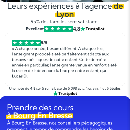
Leurs expériences à l'agence
de
Lyon
95% des familles sont satisfaites
4,8
Excellent
Trustpilot
5/5
« A chaque année, besoin différent. A chaque fois,
l'enseignant proposé a été parfaitement adapté aux
besoins spécifiques de notre enfant. Cette dernière
année en particulier, l'enseignante venue en renfort a été
la raison de l'obtention du bac par notre enfant, qui
autrement ne l'aurait pas réussi. Elle a fait un travail
Lucas D.
formidable. »
Une note de
4,8
sur 5 sur la base de
5 098 avis
. Nos avis 4 et 5 étoiles.
Trustpilot
Prendre des cours
à Bourg En Bresse
À Bourg En Bresse, nos conseillers pédagogiques
prennent le temps de comprendre les besoins de