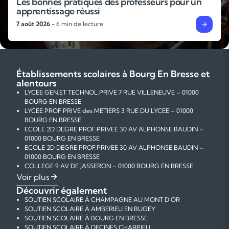
Les bonnes pratiques des professeurs pour un
apprentissage réussi
7 août 2026 -
6 min de lecture
Établissements scolaires à Bourg En Bresse et
alentours
LYCEE GEN.ET TECHNOL.PRIVE 7 RUE VILLENEUVE – 01000
BOURG EN BRESSE
LYCEE PROF PRIVE des METIERS 3 RUE DU LYCEE – 01000
BOURG EN BRESSE
ECOLE 2D DEGRE PROF.PRIVEE 30 AV ALPHONSE BAUDIN –
01000 BOURG EN BRESSE
ECOLE 2D DEGRE PROF.PRIVEE 30 AV ALPHONSE BAUDIN –
01000 BOURG EN BRESSE
COLLEGE 9 AV DE JASSERON – 01000 BOURG EN BRESSE
COLLEGE PRIVE 3 BIS RUE DU LYCEE – 01000 BOURG EN
Voir plus
BRESSE
Découvrir également
COLLEGE PRIVE 35 AV JEAN JAURES – 01000 BOURG EN
SOUTIEN SCOLAIRE À CHAMPAGNE AU MONT D'OR
BRESSE
SOUTIEN SCOLAIRE À AMBERIEU EN BUGEY
COLLEGE 21 QUAI HENRI GROBOZ – 01000 BOURG EN BRESSE
SOUTIEN SCOLAIRE À BOURG EN BRESSE
COLLEGE 60 PL CAMILLE CLAUDEL – 01000 BOURG EN
SOUTIEN SCOLAIRE À DECINES CHARPIEU