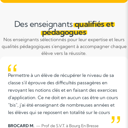
Des enseignants
qualifiés et
pédagogues
Nos enseignants sélectionnés pour leur expertise et leurs
qualités pédagogiques s'engagent à accompagner chaque
élève vers la réussite.
upérer le niveau de sa
Écoute,diagnostic des l
cultés passagères en
des élèves pour bien amél
en faisant des exercices
 aucun cas être un cours
e nombreuses années et
totalité sur le cours
r la classe.
à Bourg En Bresse
Lahsen B.
— Prof de mathémati
n'a donc pas à mes