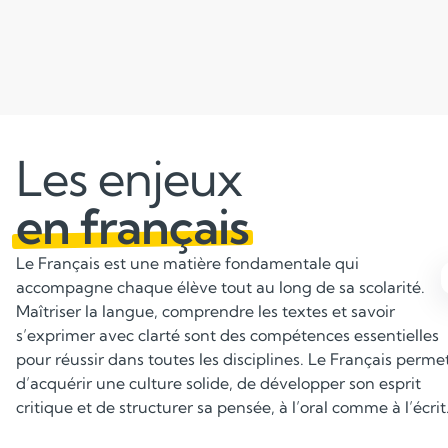
Les enjeux
en français
Le Français est une matière fondamentale qui
accompagne chaque élève tout au long de sa scolarité.
Maîtriser la langue, comprendre les textes et savoir
Maîtriser l’orthographe et la
s’exprimer avec clarté sont des compétences essentielles
grammaire
pour réussir dans toutes les disciplines. Le Français perme
d’acquérir une culture solide, de développer son esprit
Avoir une bonne maîtrise de la langue française est
critique et de structurer sa pensée, à l’oral comme à l’écrit
indispensable pour écrire sans fautes, construire des
phrases correctes et comprendre les nuances du