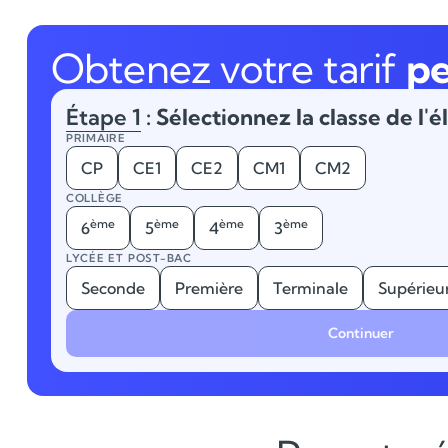
Obtenez votre tarif
pe
Étape 1
: Sélectionnez la classe de l'é
PRIMAIRE
CP
CE1
CE2
CM1
CM2
COLLÈGE
ème
ème
ème
ème
6
5
4
3
LYCÉE ET POST-BAC
Seconde
Première
Terminale
Supérieu
Continuer