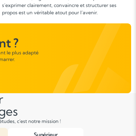
interprétation, analyse de procédés d’écriture : autant de
compétences nécessaires pour réussir au collège, au
lycée et dans les études supérieures.
t ?
nt le plus adapté
marrer.
r
âges
tudes, c'est notre mission !
Supérieur