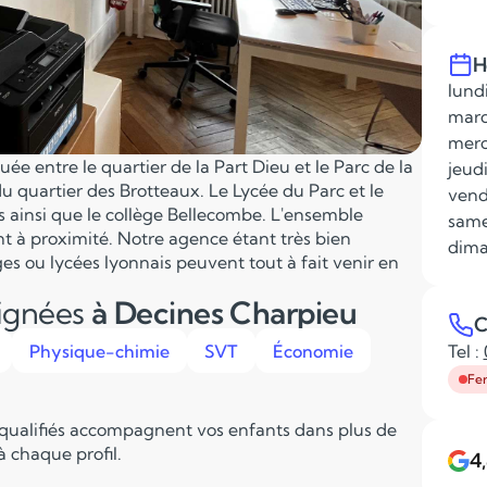
H
lundi
mard
merc
ée entre le quartier de la Part Dieu et le Parc de la
jeudi
u quartier des Brotteaux. Le Lycée du Parc et le
vend
s ainsi que le collège Bellecombe. L'ensemble
same
nt à proximité. Notre agence étant très bien
dima
ges ou lycées lyonnais peuvent tout à fait venir en
eignées
à Decines Charpieu
C
Physique-chimie
SVT
Économie
Tel :
Fe
 qualifiés accompagnent vos enfants dans plus de
 chaque profil.
4