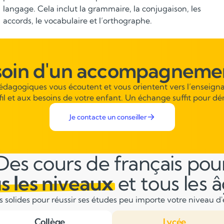
s’exprimer clairement, convaincre et structurer ses
propos est un véritable atout pour l’avenir.
soin d'un accompagnemen
pédagogiques vous écoutent et vous orientent vers l’enseigna
fil et aux besoins de votre enfant. Un échange suffit pour dé
Je contacte un conseiller
Des cours de français pou
s les niveaux
et tous les 
solides pour réussir ses études peu importe votre niveau d'é
Collège
Lycée