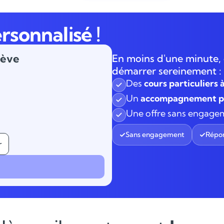
rsonnalisé !
lève
En moins d'une minute, 
démarrer sereinement :
Des
cours particuliers 
Un
accompagnement pe
Une offre sans engage
Sans engagement
Répon
r