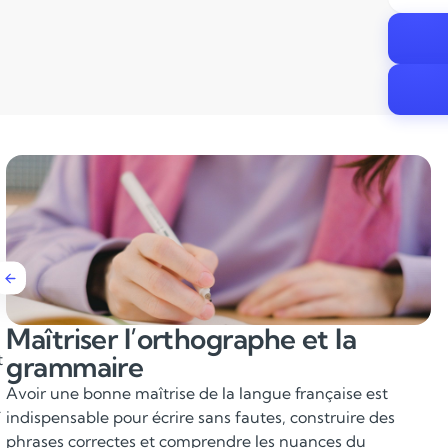
Améliorer l’expression écrite et
t
orale
Le Français prend également une place importante dans
.
la prise de parole : exposés, oraux du brevet et du
baccalauréat, argumentation, lecture expressive. Savoir