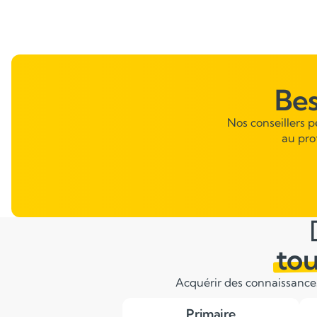
langage. Cela inclut la grammaire, la conjugaison, les
accords, le vocabulaire et l’orthographe.
Be
Nos conseillers 
au pro
tou
Acquérir des connaissances 
Primaire