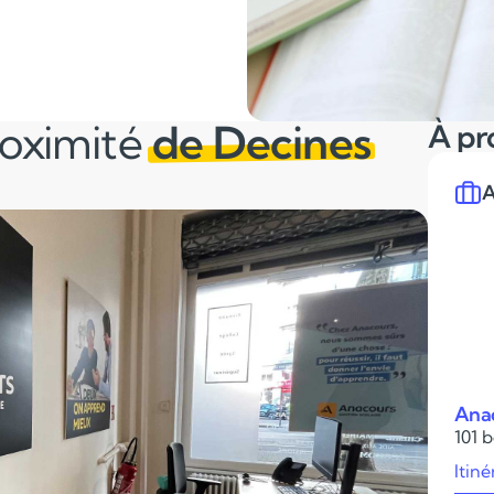
roximité
de Decines
À pr
A
Ana
101 
Itiné