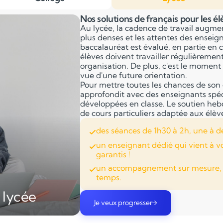
Nos solutions de français pour les é
Au lycée, la cadence de travail augme
plus denses et les attentes des ensei
baccalauréat est évalué, en partie en c
élèves doivent travailler régulièremen
organisation. De plus, c'est le moment 
vue d'une future orientation.
Pour mettre toutes les chances de son 
approfondit avec des enseignants spéci
développées en classe. Le soutien he
de cours particuliers adaptée aux élèv
des séances de 1h30 à 2h, une à d
un enseignant dédié qui vient à v
garantis !
un accompagnement sur mesure, ad
temps.
 lycée
Je veux progresser