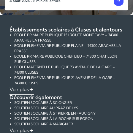
4 août 2026 -
6 min de lecture
Établissements scolaires à Cluses et alentours
ECOLE PRIMAIRE PUBLIQUE 151 ROUTE MONT FAVY – 74300
ARACHES LA FRASSE
ECOLE ELEMENTAIRE PUBLIQUE FLAINE – 74300 ARACHES LA
FRASSE
ECOLE PRIMAIRE PUBLIQUE CHEF LIEU – 74300 CHATILLON
SUR CLUSES
ECOLE MATERNELLE PUBLIQUE 73 AVENUE DE LA GARE –
74300 CLUSES
ECOLE ELEMENTAIRE PUBLIQUE 21 AVENUE DE LA GARE –
74300 CLUSES
ECOLE PRIMAIRE PUBLIQUE 4 RUE E HERRIOT – 74300 CLUSES
Voir plus
ECOLE PRIMAIRE PUBLIQUE 3 RUE DE L'AVENIR – 74300
Découvrir également
CLUSES
SOUTIEN SCOLAIRE À SCIONZIER
ECOLE PRIMAIRE PUBLIQUE 15 RUE DE TROSSINGEN – 74300
SOUTIEN SCOLAIRE AU PRAZ DE LYS
CLUSES
SOUTIEN SCOLAIRE À ST PIERRE EN FAUCIGNY
ECOLE PRIMAIRE PUBLIQUE 1 RUE DES ARTISANS – 74300
SOUTIEN SCOLAIRE À LA ROCHE SUR FORON
CLUSES
SOUTIEN SCOLAIRE À MARIGNIER
ECOLE PRIMAIRE PUBLIQUE 205 RUE DE LA POINTE DE
SOUTIEN SCOLAIRE À SALLANCHES
COURS PARTICULIERS DE MATHÉMATIQUES À CLUSES
Voir plus
CUPOIRE – 74300 CLUSES