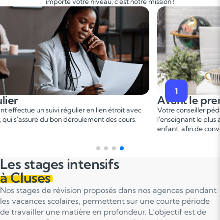
importe votre niveau, c'est notre mission !
2
 le premier cours
Pendant 
er
seiller pédagogique vous met en relation avec
Ce 1
cours pe
ant le plus adapté en fonction du profil de votre
points forts e
fin de convenir d'une date pour un premier cours.
sur le progra
Les stages intensifs
à Cluses
Nos stages de révision proposés dans nos agences pendant
les vacances scolaires, permettent sur une courte période
de travailler une matière en profondeur. L’objectif est de