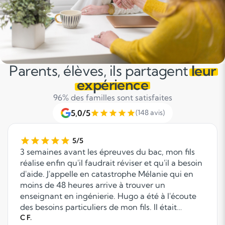
Parents, élèves, ils partagent
leur
expérience
96% des familles sont satisfaites
5,0/5
(148 avis)
5/5
3 semaines avant les épreuves du bac, mon fils
réalise enfin qu'il faudrait réviser et qu'il a besoin
d'aide. J'appelle en catastrophe Mélanie qui en
moins de 48 heures arrive à trouver un
enseignant en ingénierie. Hugo a été à l'écoute
des besoins particuliers de mon fils. Il était
extrêmement patient, hyper compétent et très
C F.