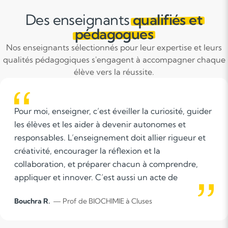
Des enseignants
qualifiés et
pédagogues
Nos enseignants sélectionnés pour leur expertise et leurs
qualités pédagogiques s'engagent à accompagner chaque
élève vers la réussite.
iller la curiosité, guider
Professeure d’anglais pass
venir autonomes et
propose des cours particul
 doit allier rigueur et
lycéens et adultes. Remis
exion et la
devoirs, préparation aux
chacun à comprendre,
de progresser à l’oral : c
aussi un acte de
vos besoins et à votre ry
 former des citoyens
importance à la confiance,
 à Cluses
Maeva N.
— Prof d'ANGLAIS à
autres.
plaisir d’apprendre. Cours
à distance.