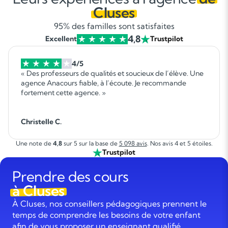
Cluses
95% des familles sont satisfaites
4,8
Excellent
Trustpilot
4/5
« Des professeurs de qualités et soucieux de l’élève. Une
agence Anacours fiable, à l’écoute. Je recommande
fortement cette agence. »
Christelle C.
Une note de
4,8
sur 5 sur la base de
5 098 avis
. Nos avis 4 et 5 étoiles.
Trustpilot
Prendre des cours
à Cluses
À Cluses, nos conseillers pédagogiques prennent le
temps de comprendre les besoins de votre enfant
afin de vous proposer un enseignant qualifié,