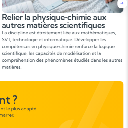
Comprendre les concepts
fondamentaux
La physique‑chimie repose sur des notions de base
incontournables : forces, énergie, mouvement,
électricité, transformations chimiques, atomes, solutions,
réactions… Maîtriser ces concepts permet de progresser
sans lacunes et d’aborder sereinement les chapitres plus
complexes.
t ?
nt le plus adapté
marrer.