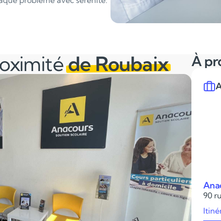
aque problème avec sérénité.
roximité
de Roubaix
À pr
A
Anac
90 ru
Itiné