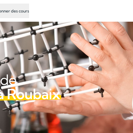
nner des cours
 de
à Roubaix