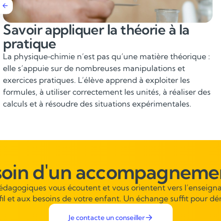
Relier la physique‑chimie aux
autres matières scientifiques
La discipline est étroitement liée aux mathématiques,
SVT, technologie et informatique. Développer les
compétences en physique‑chimie renforce la logique
scientifique, les capacités de modélisation et la
compréhension des phénomènes étudiés dans les autres
matières.
soin d'un accompagnemen
pédagogiques vous écoutent et vous orientent vers l’enseigna
fil et aux besoins de votre enfant. Un échange suffit pour dé
Je contacte un conseiller