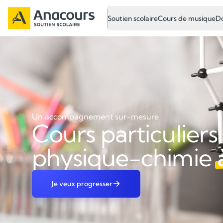
Soutien scolaire
Cours de musique
Do
Un accompagnement sur-mesure
Cours particuliers
physique-chimie
Je veux progresser