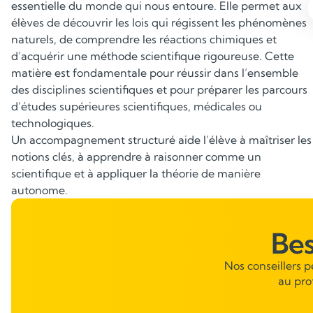
essentielle du monde qui nous entoure. Elle permet aux
élèves de découvrir les lois qui régissent les phénomènes
Savoir appliquer la théorie à la
naturels, de comprendre les réactions chimiques et
pratique
d’acquérir une méthode scientifique rigoureuse. Cette
matière est fondamentale pour réussir dans l’ensemble
La physique‑chimie n’est pas qu’une matière théorique :
des disciplines scientifiques et pour préparer les parcours
elle s’appuie sur de nombreuses manipulations et
d’études supérieures scientifiques, médicales ou
exercices pratiques. L’élève apprend à exploiter les
technologiques.
formules, à utiliser correctement les unités, à réaliser des
Un accompagnement structuré aide l’élève à maîtriser les
calculs et à résoudre des situations expérimentales.
notions clés, à apprendre à raisonner comme un
scientifique et à appliquer la théorie de manière
autonome.
Be
Nos conseillers 
au pro