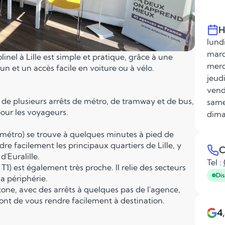
H
lundi
mard
inel à Lille est simple et pratique, grâce à une
merc
n et un accès facile en voiture ou à vélo.
jeudi
vend
 de plusieurs arrêts de métro, de tramway et de bus,
same
pour les voyageurs.
dima
du métro) se trouve à quelques minutes à pied de
re facilement les principaux quartiers de Lille, y
C
d'Euralille.
Tel :
1) est également très proche. Il relie des secteurs
Dis
la périphérie.
 zone, avec des arrêts à quelques pas de l'agence,
ront de vous rendre facilement à destination.
4