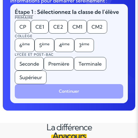
informations pour démarrer sereinement :
Étape 1
: Sélectionnez la classe de l'élève
PRIMAIRE
CP
CE1
CE2
CM1
CM2
COLLÈGE
ème
ème
ème
ème
6
5
4
3
LYCÉE ET POST-BAC
Seconde
Première
Terminale
Supérieur
Continuer
La différence
Anacours