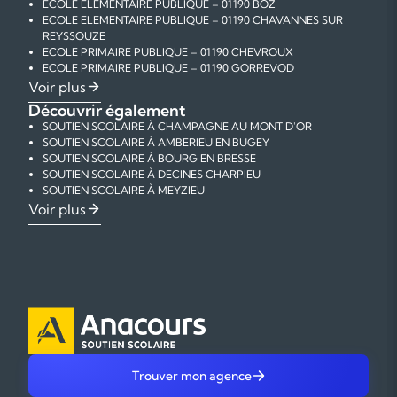
ECOLE ELEMENTAIRE PUBLIQUE – 01190 BOZ
ECOLE ELEMENTAIRE PUBLIQUE – 01190 CHAVANNES SUR
REYSSOUZE
ECOLE PRIMAIRE PUBLIQUE – 01190 CHEVROUX
ECOLE PRIMAIRE PUBLIQUE – 01190 GORREVOD
ECOLE ELEMENTAIRE PUBLIQUE – 01190 OZAN
Voir plus
COLLEGE 31 RUE FRANCHE – 01190 PONT DE VAUX
Découvrir également
ECOLE MATERNELLE PUBLIQUE RUE DE LA RESISTANCE –
SOUTIEN SCOLAIRE À CHAMPAGNE AU MONT D'OR
01190 PONT DE VAUX
SOUTIEN SCOLAIRE À AMBERIEU EN BUGEY
ECOLE ELEMENTAIRE PUBLIQUE AVENUE ADRIEN THIERRY –
SOUTIEN SCOLAIRE À BOURG EN BRESSE
01190 PONT DE VAUX
SOUTIEN SCOLAIRE À DECINES CHARPIEU
ECOLE PRIMAIRE PUBLIQUE – 01190 REYSSOUZE
SOUTIEN SCOLAIRE À MEYZIEU
ECOLE PRIMAIRE PUBLIQUE – 01190 SERMOYER
SOUTIEN SCOLAIRE À ECULLY
Voir plus
ECOLE PRIMAIRE PUBLIQUE – 01190 ST BENIGNE
SOUTIEN SCOLAIRE À STE FOY LES LYON
ECOLE MATERNELLE PUBLIQUE – 01190 ST ETIENNE SUR
SOUTIEN SCOLAIRE À TASSIN LA DEMI LUNE
REYSSOUZE
SOUTIEN SCOLAIRE À VAULX EN VELIN
SOUTIEN SCOLAIRE À ST PRIEST
SOUTIEN SCOLAIRE À CREPIEUX LA PAPE
SOUTIEN SCOLAIRE À VENISSIEUX
SOUTIEN SCOLAIRE À BRON
SOUTIEN SCOLAIRE À OULLINS
SOUTIEN SCOLAIRE À CALUIRE ET CUIRE
SOUTIEN SCOLAIRE À VILLEURBANNE
Trouver mon agence
SOUTIEN SCOLAIRE À LYON