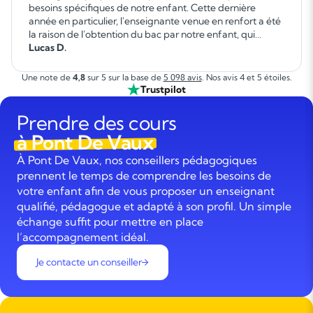
besoins spécifiques de notre enfant. Cette dernière
année en particulier, l'enseignante venue en renfort a été
la raison de l'obtention du bac par notre enfant, qui
autrement ne l'aurait pas réussi. Elle a fait un travail
Lucas D.
formidable. »
Une note de
4,8
sur 5 sur la base de
5 098 avis
. Nos avis 4 et 5 étoiles.
Trustpilot
Prendre des cours
à Pont De Vaux
À Pont De Vaux, nos conseillers pédagogiques
prennent le temps de comprendre les besoins de
votre enfant afin de vous proposer un enseignant
qualifié, pédagogue et adapté à son profil. Un simple
échange suffit pour mettre en place
l’accompagnement idéal.
Je contacte un conseiller