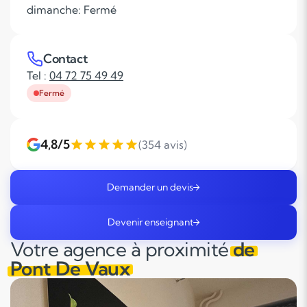
dimanche: Fermé
Contact
Tel :
04 72 75 49 49
Fermé
4,8/5
(354 avis)
Demander un devis
Devenir enseignant
Votre agence à proximité
de
Pont De Vaux