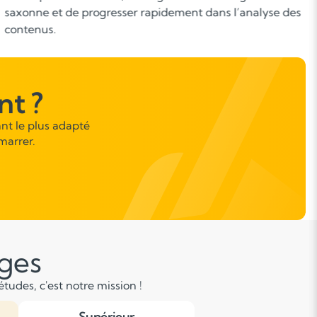
audio, vidéos. L’élève apprend à repérer les idées
principales, enrichir son vocabulaire et interpréter les
messages dans un contexte réel.
t ?
nt le plus adapté
marrer.
âges
tudes, c'est notre mission !
Supérieur