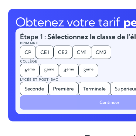
Obtenez votre tarif
pe
Étape 1
: Sélectionnez la classe de l'é
PRIMAIRE
CP
CE1
CE2
CM1
CM2
COLLÈGE
ème
ème
ème
ème
6
5
4
3
LYCÉE ET POST-BAC
Seconde
Première
Terminale
Supérieu
Continuer