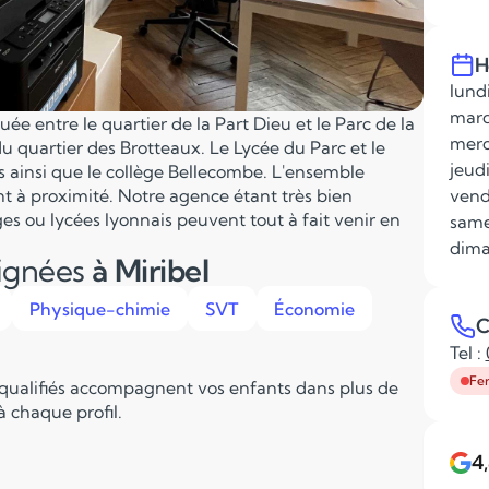
H
lundi
mard
ée entre le quartier de la Part Dieu et le Parc de la
merc
u quartier des Brotteaux. Le Lycée du Parc et le
jeudi
s ainsi que le collège Bellecombe. L'ensemble
nt à proximité. Notre agence étant très bien
vend
ges ou lycées lyonnais peuvent tout à fait venir en
same
dima
eignées
à Miribel
Physique-chimie
SVT
Économie
C
Tel :
Fe
 qualifiés accompagnent vos enfants dans plus de
 chaque profil.
4