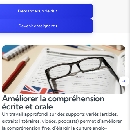
Demander un devis
Devenir enseignant
Acquérir des compétences en
compréhension et
communication
L’objectif est de comprendre l’anglais écrit et oral dans
des situations variées : textes, conversations, documents