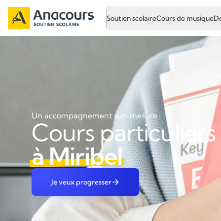
Soutien scolaire
Cours de musique
Do
Un accompagnement sur-mesure
Cours particuliers
à Miribel
Je veux progresser