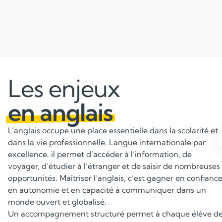
Les enjeux
en anglais
L’anglais occupe une place essentielle dans la scolarité et
dans la vie professionnelle. Langue internationale par
excellence, il permet d’accéder à l’information, de
Renforcer la grammaire et le
voyager, d’étudier à l’étranger et de saisir de nombreuses
vocabulaire
opportunités. Maîtriser l’anglais, c’est gagner en confiance
en autonomie et en capacité à communiquer dans un
Maîtriser les structures grammaticales et disposer d’un
monde ouvert et globalisé.
vocabulaire riche permet à l’élève de communiquer de
Un accompagnement structuré permet à chaque élève d
manière précise et correcte. Les exercices sont adaptés