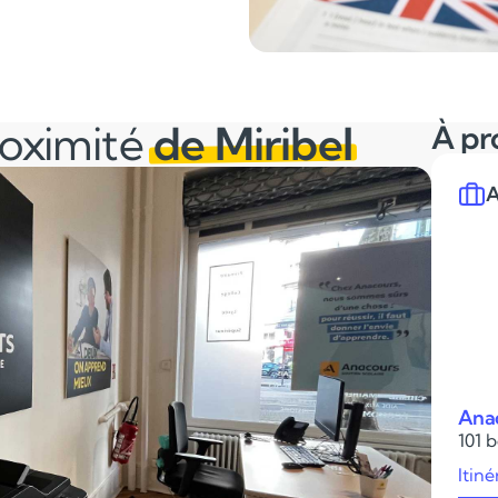
roximité
de Miribel
À pr
A
Ana
101 
Itiné