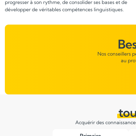
progresser à son rythme, de consolider ses bases et de
au niveau de chacun pour consolider les fondamentaux
développer de véritables compétences linguistiques.
et faciliter l’expression écrite comme orale.
Be
Nos conseillers 
au pro
tou
Acquérir des connaissances 
Primaire