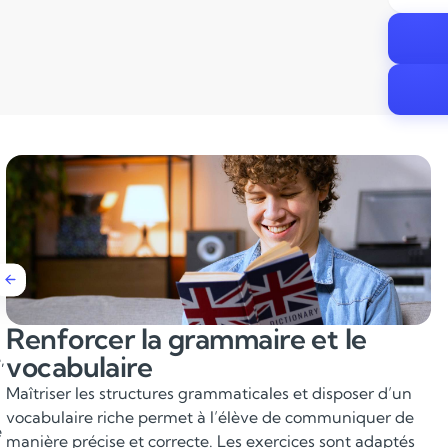
Améliorer la compréhension
,
écrite et orale
Un travail approfondi sur des supports variés (articles,
extraits littéraires, vidéos, podcasts) permet d’améliorer
e
la compréhension fine, d’élargir la culture anglo-