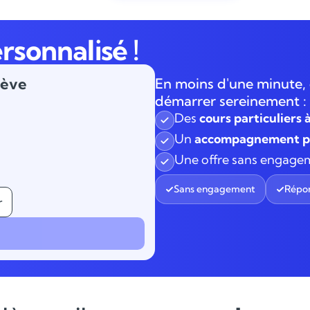
rsonnalisé !
lève
En moins d'une minute, 
démarrer sereinement :
Des
cours particuliers 
Un
accompagnement pe
Une offre sans engage
Sans engagement
Répon
r