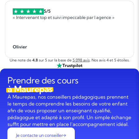
5/5
« Intervenant top et suivi impeccable par l agence »
Olivier
Une note de
4,8
sur 5 sur la base de
5 098 avis
. Nos avis 4 et 5 étoiles.
Trustpilot
Prendre des cours
à Maurepas
À Maurepas, nos conseillers pédagogiques prennent
le temps de comprendre les besoins de votre enfant
afin de vous proposer un enseignant qualifié,
pédagogue et adapté à son profil. Un simple échange
suffit pour mettre en place l’accompagnement idéal.
Je contacte un conseiller