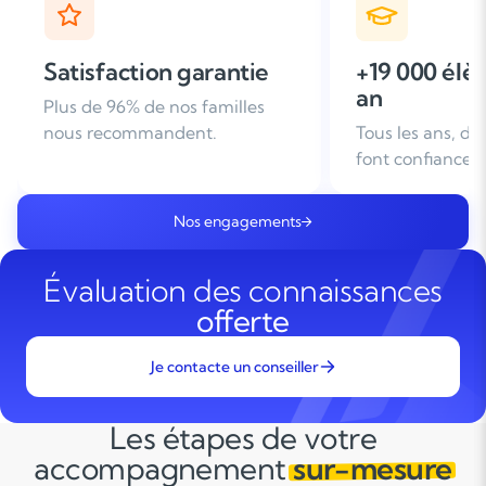
+19 000 élèves suivis /
+ de 25 ans
an
d'expérien
Tous les ans, des familles nous
Leader du soutie
font confiance
domicile en Fra
Nos engagements
Évaluation des connaissances
offerte
Je contacte un conseiller
Les étapes de votre
accompagnement
sur-mesure