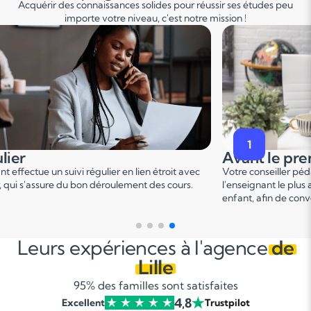
Acquérir des connaissances solides pour réussir ses études peu
importe votre niveau, c'est notre mission !
2
premier cours
Pendant le p
er
er pédagogique vous met en relation avec
Ce 1
cours permet u
 plus adapté en fonction du profil de votre
points forts et de d
 convenir d'une date pour un premier cours.
sur le programme.
Leurs expériences à l'agence
de
Lille
95% des familles sont satisfaites
4,8
Excellent
Trustpilot