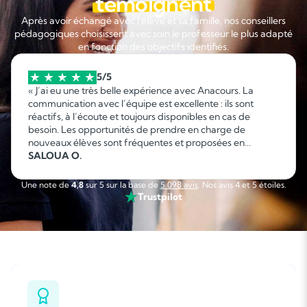
témoignent
Après avoir échangé avec l'élève et sa famille, nos conseillers
pédagogiques choisissent avec soin le professeur le plus adapté
en fonction des objectifs identifiés.
5/5
« J’ai eu une très belle expérience avec Anacours. La
communication avec l’équipe est excellente : ils sont
réactifs, à l’écoute et toujours disponibles en cas de
besoin. Les opportunités de prendre en charge de
nouveaux élèves sont fréquentes et proposées en
fonction de mes disponibilités, ce qui permet d’organiser
SALOUA O.
facilement son emploi du temps. C’est une collaboration
sérieuse, flexible et agréable que je recommande sans
Une note de
4,8
sur 5 sur la base de
5 098 avis
. Nos avis 4 et 5 étoiles.
hésitation. »
Trustpilot