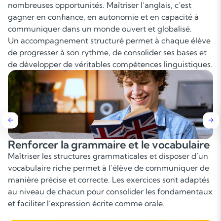
nombreuses opportunités. Maîtriser l’anglais, c’est
gagner en confiance, en autonomie et en capacité à
communiquer dans un monde ouvert et globalisé.
Un accompagnement structuré permet à chaque élève
de progresser à son rythme, de consolider ses bases et
de développer de véritables compétences linguistiques.
Améliorer la compréhension écrite et
orale
Un travail approfondi sur des supports variés (articles,
extraits littéraires, vidéos, podcasts) permet d’améliorer
la compréhension fine, d’élargir la culture anglo-
saxonne et de progresser rapidement dans l’analyse
des contenus.