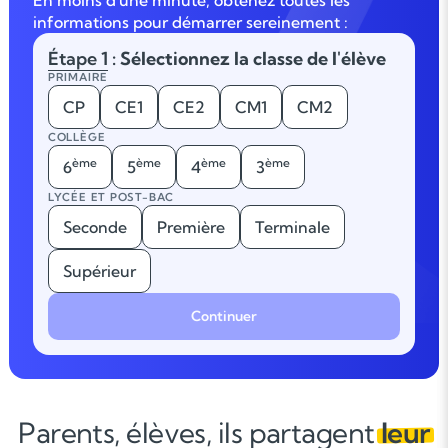
En moins d'une minute, obtenez toutes les
informations pour démarrer sereinement :
Étape 1
: Sélectionnez la classe de l'élève
PRIMAIRE
CP
CE1
CE2
CM1
CM2
COLLÈGE
ème
ème
ème
ème
6
5
4
3
LYCÉE ET POST-BAC
Seconde
Première
Terminale
Supérieur
Continuer
Parents, élèves, ils partagent
leur