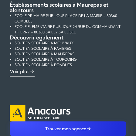
Établissements scolaires à Maurepas et
alentours
ECOLE PRIMAIRE PUBLIQUE PLACE DE LA MAIRIE – 80360
COMBLES
ECOLE ELEMENTAIRE PUBLIQUE 24 RUE DU COMMANDANT
THIERRY – 80360 SAILLY SAILLISEL
Découvrir également
SOUTIEN SCOLAIRE À MOUVAUX
SOUTIEN SCOLAIRE À FAVIERES
SOUTIEN SCOLAIRE À MAUREPAS
SOUTIEN SCOLAIRE À TOURCOING
SOUTIEN SCOLAIRE À BONDUES
SOUTIEN SCOLAIRE À RONCHIN
COURS PARTICULIERS DE MATHÉMATIQUES À MAUREPAS
Voir plus
SOUTIEN SCOLAIRE À LA MADELEINE
COURS PARTICULIERS DE PHYSIQUE-CHIMIE À MAUREPAS
SOUTIEN SCOLAIRE À ROUBAIX
COURS PARTICULIERS DE FRANÇAIS À MAUREPAS
SOUTIEN SCOLAIRE À VILLENEUVE D'ASCQ
COURS PARTICULIERS D'ANGLAIS À MAUREPAS
SOUTIEN SCOLAIRE À LESQUIN
COURS PARTICULIERS D'AIDE AUX DEVOIRS À MAUREPAS
SOUTIEN SCOLAIRE À MARCQ EN BAROEUL
SOUTIEN SCOLAIRE À LOMME
SOUTIEN SCOLAIRE À LILLE
Trouver mon agence