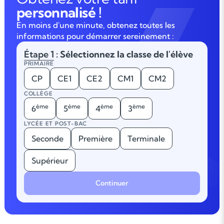
personnalisé !
En moins d'une minute, obtenez toutes les
informations pour démarrer sereinement :
Étape 1
: Sélectionnez la classe de l'élève
PRIMAIRE
CP
CE1
CE2
CM1
CM2
COLLÈGE
ème
ème
ème
ème
6
5
4
3
LYCÉE ET POST-BAC
Seconde
Première
Terminale
Supérieur
Continuer