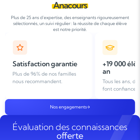
Anacours
Plus de 25 ans d'expertise, des enseignants rigoureusement
sélectionnés, un suivi régulier : la réussite de chaque élève
est notre priorité.
+19 000 élèves suivis /
+ de 25 ans
an
d'expérien
Tous les ans, des familles nous
Leader du soutie
font confiance
domicile en Fra
Nos engagements
Évaluation des connaissances
offerte