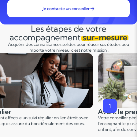
Je contacte un conseiller
Les étapes de votre
accompagnement
sur-mesure
Acquérir des connaissances solides pour réussir ses études peu
importe votre niveau, c'est notre mission !
2
premier cours
Pendant le p
er
er pédagogique vous met en relation avec
Ce 1
cours permet u
 plus adapté en fonction du profil de votre
points forts et de d
 convenir d'une date pour un premier cours.
sur le programme.