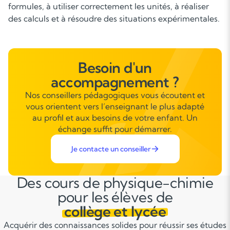
compétences en physique‑chimie renforce la logique
scientifique, les capacités de modélisation et la
compréhension des phénomènes étudiés dans les
autres matières.
Besoin d'un
accompagnement ?
Nos conseillers pédagogiques vous écoutent et
vous orientent vers l’enseignant le plus adapté
au profil et aux besoins de votre enfant. Un
échange suffit pour démarrer.
Je contacte un conseiller
Des cours de physique-chimie
pour les élèves de
collège et lycée
Acquérir des connaissances solides pour réussir ses études