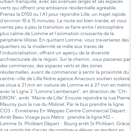
urbain tranquille, avec ses avenues larges et ses espaces
verts qui offrent une ambiance résidentielle agréable.
Prenez la D150 ou l’A1 pour rejoindre Lille, un trajet rapide
d’environ 10 à 15 minutes. La route est bien tracée, et vous
verrez peu à peu la transition se faire entre l’atmosphère
plus calme de Lomme et l’animation croissante de la
périphérie lilloise. En quittant Lomme, vous traverserez des
quartiers où la modernité se mêle aux traces de
l’industrialisation, offrant un aperçu de la diversité
architecturale de la région. Sur le chemin, vous passerez par
des commerces, des espaces verts et des zones
résidentielles, avant de commencer à sentir la proximité du
centre-ville de Lille.Notre agence Anacours soutien scolaire
se situe à 21 min en voiture de Lomme et à 27 min en métro
avec la Ligne 2 "Lomme Lambersart", en direction de "CH-
DRON", arrêt "Mairie de Lille" Ensuite rejoindre la rue Pierre
Mauroy puis la rue du Molinel. Par le bus prendre la ligne
CO3 - Ennetieres En Weppes Centre Commercial Départ :
Arrêt Beau Visage puis Métro : prendre la ligne M2 -
Lomme St. Philibert Départ : Bourg arrêt St Philibert. Grâce
à sa simplicité d'accès de nombreux élèves se rendent en