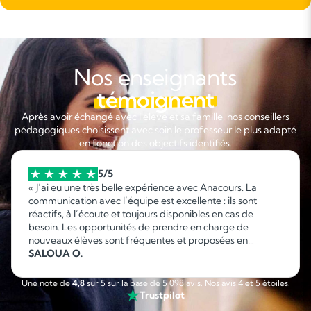
Nos enseignants
témoignent
Après avoir échangé avec l'élève et sa famille, nos conseillers
pédagogiques choisissent avec soin le professeur le plus adapté
en fonction des objectifs identifiés.
5/5
« J’ai eu une très belle expérience avec Anacours. La
communication avec l’équipe est excellente : ils sont
réactifs, à l’écoute et toujours disponibles en cas de
besoin. Les opportunités de prendre en charge de
nouveaux élèves sont fréquentes et proposées en
fonction de mes disponibilités, ce qui permet d’organiser
SALOUA O.
facilement son emploi du temps. C’est une collaboration
sérieuse, flexible et agréable que je recommande sans
Une note de
4,8
sur 5 sur la base de
5 098 avis
. Nos avis 4 et 5 étoiles.
hésitation. »
Trustpilot