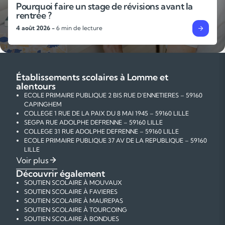
L’importance des gammes et des exercices
techniques pour progresser en musique
31 juillet 2026 -
6 min de lecture
Établissements scolaires à Lomme et
alentours
ECOLE PRIMAIRE PUBLIQUE 2 BIS RUE D'ENNETIERES – 59160
CAPINGHEM
COLLEGE 1 RUE DE LA PAIX DU 8 MAI 1945 – 59160 LILLE
SEGPA RUE ADOLPHE DEFRENNE – 59160 LILLE
COLLEGE 31 RUE ADOLPHE DEFRENNE – 59160 LILLE
ECOLE PRIMAIRE PUBLIQUE 37 AV DE LA REPUBLIQUE – 59160
LILLE
ECOLE PRIMAIRE PUBLIQUE 1 RUE ELIE PETITPREZ – 59160
Voir plus
LILLE
Découvrir également
ECOLE MATERNELLE PUBLIQUE 263 AV NOTEBART – 59160
SOUTIEN SCOLAIRE À MOUVAUX
LILLE
SOUTIEN SCOLAIRE À FAVIERES
ECOLE MATERNELLE PUBLIQUE 1 RUE LAMARTINE – 59160
SOUTIEN SCOLAIRE À MAUREPAS
LILLE
SOUTIEN SCOLAIRE À TOURCOING
ECOLE MATERNELLE PUBLIQUE 43 RUE EUGENE VARLIN –
SOUTIEN SCOLAIRE À BONDUES
59160 LILLE