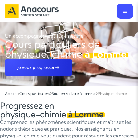
Un accompagnement sur-mesure
Cours particuliers de
physique-chimie
à Lomme
Je veux progresser
Accueil
Cours particuliers
Soutien scolaire à Lomme
Physique-chimie
Progressez en
physique-chimie
à Lomme
Comprenez les phénomènes scientifiques et maîtrisez les
notions théoriques et pratiques. Nos enseignants en
physique-chimie vous guident pour résoudre les exercices,