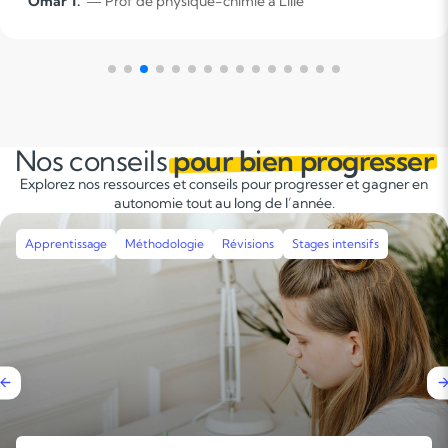
Tanguy B.
— Prof de physique-chimie à Lille
enseignants. En réalité, peu de personnes savent
véritablement écouter et adopter une approche
critique et compréhensive pour résoudre les
problèmes.
Nos conseils
pour bien progresser
Explorez nos ressources et conseils pour progresser et gagner en
autonomie tout au long de l’année.
Apprentissage
Méthodologie