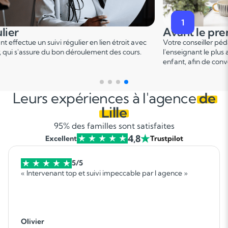
2
premier cours
Pendant le p
er
er pédagogique vous met en relation avec
Ce 1
cours permet u
 plus adapté en fonction du profil de votre
points forts et de d
 convenir d'une date pour un premier cours.
sur le programme.
Leurs expériences à l'agence
de
Lille
95% des familles sont satisfaites
4,8
Excellent
Trustpilot
5/5
« Intervenant top et suivi impeccable par l agence »
Olivier