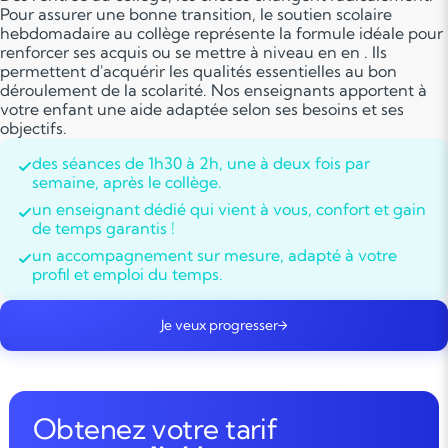
Pour assurer une bonne transition, le soutien scolaire
hebdomadaire au collège représente la formule idéale pour
renforcer ses acquis ou se mettre à niveau en en . Ils
permettent d'acquérir les qualités essentielles au bon
déroulement de la scolarité. Nos enseignants apportent à
votre enfant une aide adaptée selon ses besoins et ses
objectifs.
des séances de 1h30 à 2h, une à deux fois par
semaine, après le collège.
un enseignant dédié qui vient à vous, confort et gain
de temps garantis !
un accompagnement sur mesure, adapté à votre
profil et emploi du temps.
Je veux progresser
Obtenez votre tarif