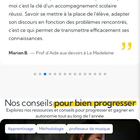
élèves il faut aimer partager ses connaissances et
être à l'écoute. La capacité d'adaptation me semble
être primordiale pour répondre au mieux aux
besoins d'un élève.
Lucie G.
— Prof d'AIDE AUX DEVOIRS à Lille
Nos conseils
pour bien progresser
Explorez nos ressources et conseils pour progresser et gagner en
autonomie tout au long de l’année.
Apprentissage
Méthodologie
Révisions
Stages intensifs