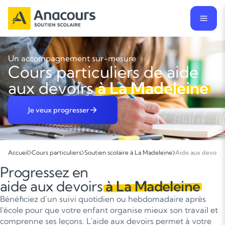
Un accompagnement sur-mesure
Cours particuliers de aide
aux devoirs
à La Madeleine
Je veux progresser
Accueil
Cours particuliers
Soutien scolaire à La Madeleine
Aide aux devoirs
Progressez en
aide aux devoirs
à La Madeleine
Bénéficiez d’un suivi quotidien ou hebdomadaire après
l'école pour que votre enfant organise mieux son travail et
comprenne ses leçons. L'aide aux devoirs permet à votre