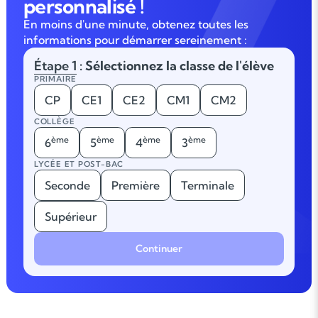
personnalisé !
En moins d'une minute, obtenez toutes les
informations pour démarrer sereinement :
Étape 1
: Sélectionnez la classe de l'élève
PRIMAIRE
CP
CE1
CE2
CM1
CM2
COLLÈGE
ème
ème
ème
ème
6
5
4
3
LYCÉE ET POST-BAC
Seconde
Première
Terminale
Supérieur
Continuer