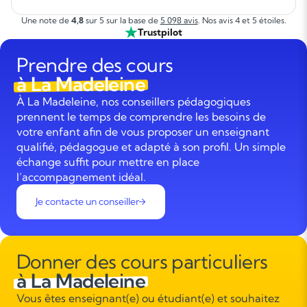
Une note de
4,8
sur 5 sur la base de
5 098 avis
. Nos avis 4 et 5 étoiles.
Trustpilot
Prendre des cours
à La Madeleine
À La Madeleine, nos conseillers pédagogiques
prennent le temps de comprendre les besoins de
votre enfant afin de vous proposer un enseignant
qualifié, pédagogue et adapté à son profil. Un simple
échange suffit pour mettre en place
l’accompagnement idéal.
Je contacte un conseiller
Donner des cours particuliers
à La Madeleine
Vous êtes enseignant(e) ou étudiant(e) et souhaitez