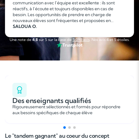
communication avec l’équipe est excellente : ils sont
réactifs, à l’écoute et toujours disponibles en cas de
besoin. Les opportunités de prendre en charge de
nouveaux élèves sont fréquentes et proposées en
fonction de mes disponibilités, ce qui permet d’organiser
SALOUA O.
facilement son emploi du temps. C’est une collaboration
sérieuse, flexible et agréable que je recommande sans
Une note de
4,8
sur 5 sur la base de
5 098 avis
. Nos avis 4 et 5 étoiles.
hésitation. »
Trustpilot
Des enseignants qualifiés
Rigoureusement sélectionnés et formés pour répondre
aux besoins spécifiques de chaque élève
Le "tandem gagnant" au coeur du concept