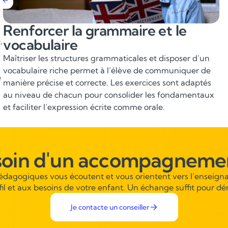
Améliorer la compréhension
,
écrite et orale
Un travail approfondi sur des supports variés (articles,
extraits littéraires, vidéos, podcasts) permet d’améliorer
e
la compréhension fine, d’élargir la culture anglo-
saxonne et de progresser rapidement dans l’analyse des
contenus.
soin d'un accompagnemen
pédagogiques vous écoutent et vous orientent vers l’enseigna
fil et aux besoins de votre enfant. Un échange suffit pour dé
Je contacte un conseiller