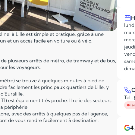
H
lundi
mard
inel à Lille est simple et pratique, grâce à une
merc
n et un accès facile en voiture ou à vélo.
jeudi
vend
 de plusieurs arrêts de métro, de tramway et de bus,
same
pour les voyageurs.
dima
du métro) se trouve à quelques minutes à pied de
re facilement les principaux quartiers de Lille, y
C
d'Euralille.
Tel :
1) est également très proche. Il relie des secteurs
Fe
la périphérie.
 zone, avec des arrêts à quelques pas de l'agence,
ront de vous rendre facilement à destination.
4