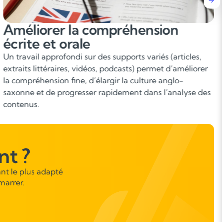
Acquérir des compétences en
compréhension et
communication
L’objectif est de comprendre l’anglais écrit et oral dans
des situations variées : textes, conversations, documents
audio, vidéos. L’élève apprend à repérer les idées
principales, enrichir son vocabulaire et interpréter les
messages dans un contexte réel.
t ?
nt le plus adapté
marrer.