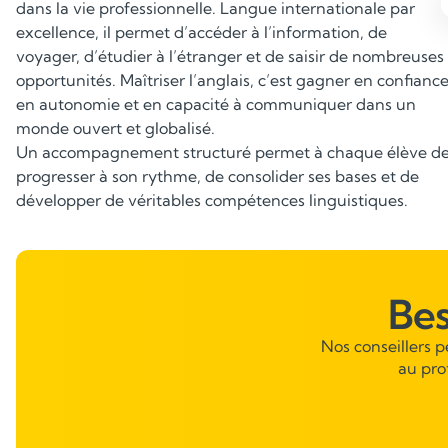
dans la vie professionnelle. Langue internationale par
excellence, il permet d’accéder à l’information, de
Renforcer la grammaire et le
voyager, d’étudier à l’étranger et de saisir de nombreuses
vocabulaire
opportunités. Maîtriser l’anglais, c’est gagner en confiance
en autonomie et en capacité à communiquer dans un
Maîtriser les structures grammaticales et disposer d’un
monde ouvert et globalisé.
vocabulaire riche permet à l’élève de communiquer de
Un accompagnement structuré permet à chaque élève d
manière précise et correcte. Les exercices sont adaptés
progresser à son rythme, de consolider ses bases et de
au niveau de chacun pour consolider les fondamentaux
développer de véritables compétences linguistiques.
et faciliter l’expression écrite comme orale.
Be
Nos conseillers 
au pro