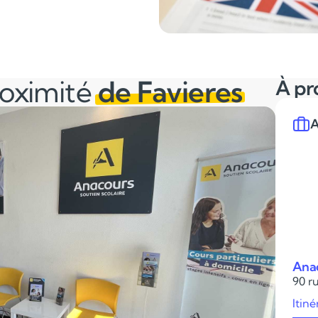
roximité
de Favieres
À pr
A
Anac
90 ru
Itiné