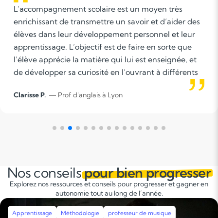
 moyen très
Ma vision de l'enseignement est 
r et d’aider des
niveau de l'élève, apprendre à le
sonnel et leur
mettre à son niveau. Ensuite, je le
re en sorte que
compétences et des problèmes l
st enseignée, et
difficiles auxquels il peut être co
ant à différents
ensuite le faire réfléchir, raisonne
compétence et qu'il aime apprend
Quentin D.
— Prof de MATHEMATIQUES
questions.
Nos conseils
pour bien progresser
Explorez nos ressources et conseils pour progresser et gagner en
autonomie tout au long de l’année.
Apprentissage
Méthodologie
professeur de musique