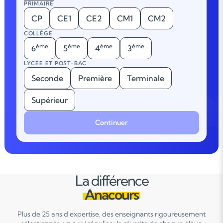
PRIMAIRE
CP
CE1
CE2
CM1
CM2
COLLÈGE
ème
ème
ème
ème
6
5
4
3
LYCÉE ET POST-BAC
Seconde
Première
Terminale
Supérieur
Continuer
La différence
Anacours
Plus de 25 ans d'expertise, des enseignants rigoureusement