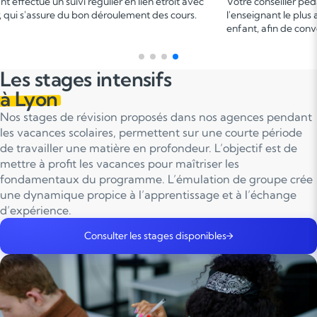
er pédagogique vous met en relation avec
Ce 1
cours permet 
 plus adapté en fonction du profil de votre
points forts et de d
e convenir d'une date pour un premier cours.
sur le programme.
Les stages intensifs
à Lyon
Nos stages de révision proposés dans nos agences pendant
les vacances scolaires, permettent sur une courte période
de travailler une matière en profondeur. L’objectif est de
mettre à profit les vacances pour maîtriser les
fondamentaux du programme. L’émulation de groupe crée
une dynamique propice à l’apprentissage et à l’échange
d’expérience.
Consulter les stages disponibles