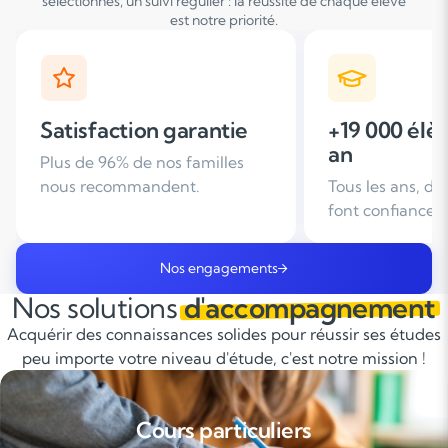
sélectionnés, un suivi régulier : la réussite de chaque élève
est notre priorité.
+19 000 élèves suivis /
+ de 25 ans
an
d'expérien
Tous les ans, des familles nous
Leader du soutie
font confiance
domicile en Fra
Nos engagements
Nos solutions
d'accompagnement
Acquérir des connaissances solides pour réussir ses études
peu importe votre niveau d'étude, c'est notre mission !
Cours particuliers