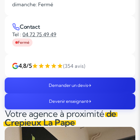
dimanche: Fermé
Contact
Tel :
04 72 75 49 49
Fermé
4,8/5
(354 avis)
Demander un devis
Devenir enseignant
Votre agence à proximité
de
Crepieux La Pape