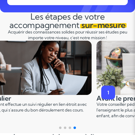
Les étapes de votre
accompagnement
sur-mesure
Acquérir des connaissances solides pour réussir ses études peu
importe votre niveau, c'est notre mission !
2
premier cours
Pendant le p
er
er pédagogique vous met en relation avec
Ce 1
cours permet u
 plus adapté en fonction du profil de votre
points forts et de d
 convenir d'une date pour un premier cours.
sur le programme.