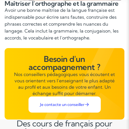
Améliorer l’expression écrite et orale
Le Français prend également une place importante
dans la prise de parole : exposés, oraux du brevet et du
baccalauréat, argumentation, lecture expressive. Savoir
s’exprimer clairement, convaincre et structurer ses
propos est un véritable atout pour l’avenir.
Besoin d'un
accompagnement ?
Nos conseillers pédagogiques vous écoutent et
vous orientent vers l’enseignant le plus adapté
au profil et aux besoins de votre enfant. Un
échange suffit pour démarrer.
Je contacte un conseiller
Des cours de français pour