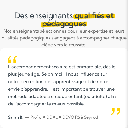
Des enseignants
qualifiés et
pédagogues
Nos enseignants sélectionnés pour leur expertise et leurs
qualités pédagogiques s'engagent à accompagner chaque
élève vers la réussite.
Je suis vraiment motivé et enthousiaste à l'idée de
donner des cours particuliers ! Mon objectif est
d'accompagner mes élèves de manière
personnalisée, en m'adaptant à leurs besoins et à
leurs rythmes. J'aime partager mes connaissances et
voir mes élèves progresser, tout en leur apportant
des méthodes de travail efficaces et adaptées.
Bouchra Z.
— Prof d'AIDE AUX DEVOIRS à Annecy
Chaque séance est pour moi une occasion de
transmettre ma passion et de créer un