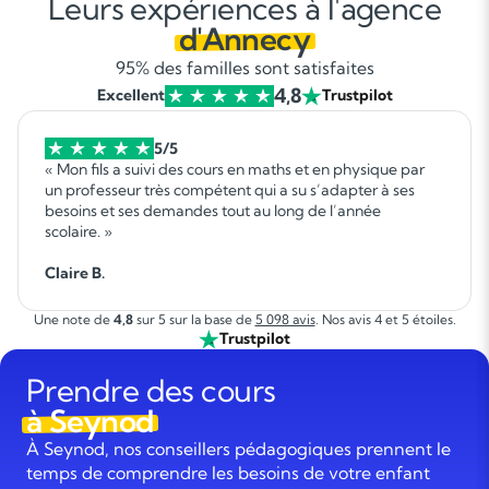
Leurs expériences à l'agence
d'Annecy
95% des familles sont satisfaites
4,8
Excellent
Trustpilot
5/5
« Mon fils a suivi des cours en maths et en physique par
un professeur très compétent qui a su s’adapter à ses
besoins et ses demandes tout au long de l’année
scolaire. »
Claire B.
Une note de
4,8
sur 5 sur la base de
5 098 avis
. Nos avis 4 et 5 étoiles.
Trustpilot
Prendre des cours
à Seynod
À Seynod, nos conseillers pédagogiques prennent le
temps de comprendre les besoins de votre enfant