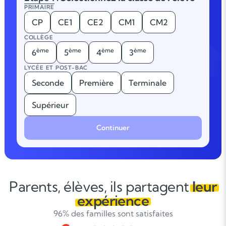
PRIMAIRE
CP
CE1
CE2
CM1
CM2
COLLÈGE
ème
ème
ème
ème
6
5
4
3
LYCÉE ET POST-BAC
Seconde
Première
Terminale
Supérieur
Continuer
Parents, élèves, ils partagent
leur
expérience
96% des familles sont satisfaites