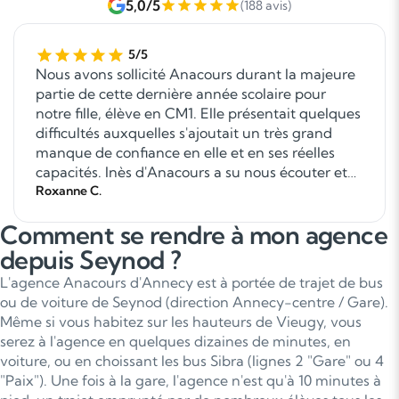
5,0/5
(188 avis)
5/5
Nous avons sollicité Anacours durant la majeure
partie de cette dernière année scolaire pour
notre fille, élève en CM1. Elle présentait quelques
difficultés auxquelles s'ajoutait un très grand
manque de confiance en elle et en ses réelles
capacités. Inès d'Anacours a su nous écouter et
poser les bonnes questions pour cerner les
Roxanne C.
besoins de notre fille et sa personnalité. Nous
Comment se rendre à mon agence
avons eu deux enseignantes différentes et
chacune a apporté une véritable aide à notre
depuis Seynod ?
enfant. Elles ont fait preuve d'écoute, d'empathie
L'agence Anacours d'Annecy est à portée de trajet de bus
et de pédagogie. Je ne saurai jamais assez les
ou de voiture de Seynod (direction Annecy-centre / Gare).
remercier ainsi qu'Inès. Anacours assure
Même si vous habitez sur les hauteurs de Vieugy, vous
également un suivi téléphonique auprès des
serez à l'agence en quelques dizaines de minutes, en
parents à plusieurs moments de la prise en
voiture, ou en choissant les bus Sibra (lignes 2 "Gare" ou 4
charge de l'enfant.
"Paix"). Une fois à la gare, l'agence n'est qu'à 10 minutes à