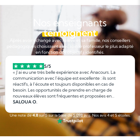
Nos enseignants
témoignent
Après avoir échangé avec l'élève et sa famille, nos conseillers
pédagogiques choisissent avec soin le professeur le plus adapté
en fonction des objectifs identifiés.
5/5
« J’ai eu une très belle expérience avec Anacours. La
communication avec l’équipe est excellente : ils sont
réactifs, à l’écoute et toujours disponibles en cas de
besoin. Les opportunités de prendre en charge de
nouveaux élèves sont fréquentes et proposées en
fonction de mes disponibilités, ce qui permet d’organiser
SALOUA O.
facilement son emploi du temps. C’est une collaboration
sérieuse, flexible et agréable que je recommande sans
Une note de
4,8
sur 5 sur la base de
5 098 avis
. Nos avis 4 et 5 étoiles.
hésitation. »
Trustpilot