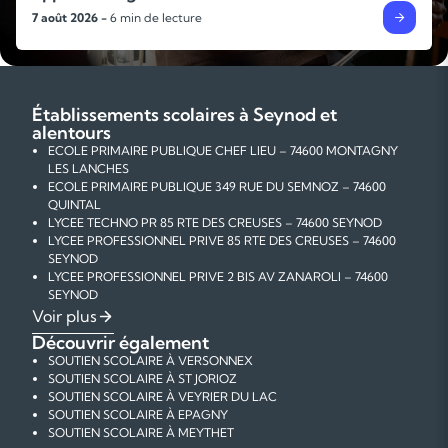
4 août 2026 -
6 min de lecture
Établissements scolaires à Seynod et
alentours
ECOLE PRIMAIRE PUBLIQUE CHEF LIEU – 74600 MONTAGNY
LES LANCHES
ECOLE PRIMAIRE PUBLIQUE 349 RUE DU SEMNOZ – 74600
QUINTAL
LYCEE TECHNO PR 85 RTE DES CREUSES – 74600 SEYNOD
LYCEE PROFESSIONNEL PRIVE 85 RTE DES CREUSES – 74600
SEYNOD
LYCEE PROFESSIONNEL PRIVE 2 BIS AV ZANAROLI – 74600
SEYNOD
COLLEGE PRIVE 3 BD COSTA DE BEAUREGARD – 74600
Voir plus
SEYNOD
Découvrir également
COLLEGE PRIVE RUE DU PRE DE LA FONTAINE – 74600
SOUTIEN SCOLAIRE À VERSONNEX
SEYNOD
SOUTIEN SCOLAIRE À ST JORIOZ
ECOLE PRIMAIRE PUBLIQUE 49 RTE DE BALMONT – 74600
SOUTIEN SCOLAIRE À VEYRIER DU LAC
SEYNOD
SOUTIEN SCOLAIRE À EPAGNY
ECOLE PRIMAIRE PUBLIQUE 2 CHEM DE RIOZ BUSSON – 74600
SOUTIEN SCOLAIRE À MEYTHET
SEYNOD