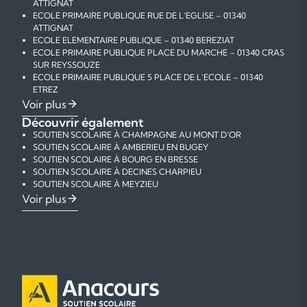
ATTIGNAT
ECOLE PRIMAIRE PUBLIQUE RUE DE L'EGLISE – 01340
ATTIGNAT
ECOLE ELEMENTAIRE PUBLIQUE – 01340 BEREZIAT
ECOLE PRIMAIRE PUBLIQUE PLACE DU MARCHE – 01340 CRAS
SUR REYSSOUZE
ECOLE PRIMAIRE PUBLIQUE 5 PLACE DE L'ECOLE – 01340
ETREZ
ECOLE PRIMAIRE PUBLIQUE – 01340 FOISSIAT
Voir plus
ECOLE PRIMAIRE PUBLIQUE 50 CHEMIN DE L'ECOLE – 01340
Découvrir également
JAYAT
SOUTIEN SCOLAIRE À CHAMPAGNE AU MONT D'OR
ECOLE PRIMAIRE PUBLIQUE – 01340 MALAFRETAZ
SOUTIEN SCOLAIRE À AMBERIEU EN BUGEY
ECOLE PRIMAIRE PUBLIQUE – 01340 MARSONNAS
SOUTIEN SCOLAIRE À BOURG EN BRESSE
COLLEGE 333 RUE DE L'HUPPE – 01340 MONTREVEL EN
SOUTIEN SCOLAIRE À DECINES CHARPIEU
BRESSE
SOUTIEN SCOLAIRE À MEYZIEU
ECOLE ELEMENTAIRE PUBLIQUE 54 GRANDE RUE – 01340
SOUTIEN SCOLAIRE À ECULLY
Voir plus
MONTREVEL EN BRESSE
SOUTIEN SCOLAIRE À STE FOY LES LYON
ECOLE MATERNELLE PUBLIQUE RUE CHARRIERE BASSE –
SOUTIEN SCOLAIRE À TASSIN LA DEMI LUNE
01340 MONTREVEL EN BRESSE
SOUTIEN SCOLAIRE À VAULX EN VELIN
ECOLE PRIMAIRE PUBLIQUE – 01340 ST DIDIER D AUSSIAT
SOUTIEN SCOLAIRE À ST PRIEST
SOUTIEN SCOLAIRE À CREPIEUX LA PAPE
SOUTIEN SCOLAIRE À VENISSIEUX
SOUTIEN SCOLAIRE À BRON
SOUTIEN SCOLAIRE À OULLINS