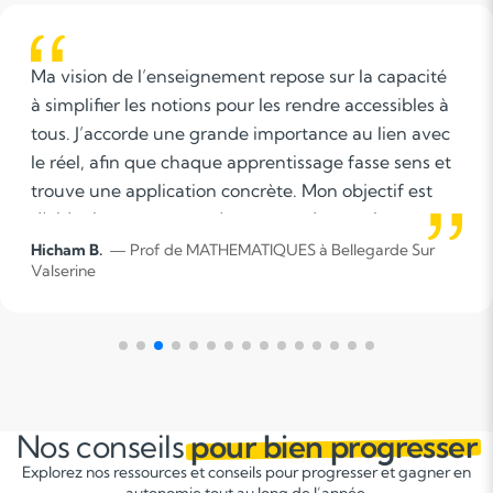
Ma vision de l’enseignement repose sur la capacité
à simplifier les notions pour les rendre accessibles à
tous. J’accorde une grande importance au lien avec
le réel, afin que chaque apprentissage fasse sens et
trouve une application concrète. Mon objectif est
d’aider les apprenants à comprendre, analyser et
agir avec des outils qu’ils peuvent utiliser dans leur
Hicham B.
— Prof de MATHEMATIQUES à Bellegarde Sur
Valserine
quotidien.
Nos conseils
pour bien progresser
Explorez nos ressources et conseils pour progresser et gagner en
autonomie tout au long de l’année.