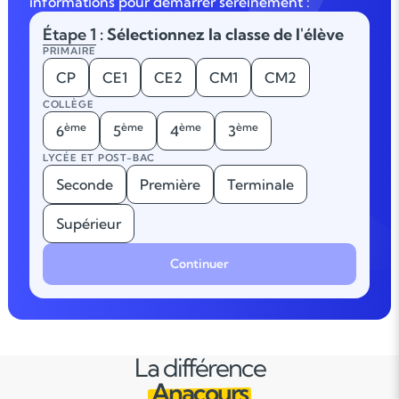
informations pour démarrer sereinement :
Étape 1
: Sélectionnez la classe de l'élève
PRIMAIRE
CP
CE1
CE2
CM1
CM2
COLLÈGE
ème
ème
ème
ème
6
5
4
3
LYCÉE ET POST-BAC
Seconde
Première
Terminale
Supérieur
Continuer
La différence
Anacours