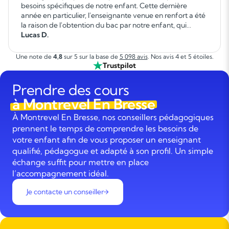
besoins spécifiques de notre enfant. Cette dernière
année en particulier, l'enseignante venue en renfort a été
la raison de l'obtention du bac par notre enfant, qui
autrement ne l'aurait pas réussi. Elle a fait un travail
Lucas D.
formidable. »
Une note de
4,8
sur 5 sur la base de
5 098 avis
. Nos avis 4 et 5 étoiles.
Trustpilot
Prendre des cours
à Montrevel En Bresse
À Montrevel En Bresse, nos conseillers pédagogiques
prennent le temps de comprendre les besoins de
votre enfant afin de vous proposer un enseignant
qualifié, pédagogue et adapté à son profil. Un simple
échange suffit pour mettre en place
l’accompagnement idéal.
Je contacte un conseiller