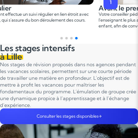
1
2
ant le premier cours
Penda
er
e conseiller pédagogique vous met en relation avec
Ce 1
cou
seignant le plus adapté en fonction du profil de votre
points fo
nt, afin de convenir d'une date pour un premier cours.
sur le p
Les stages intensifs
à Lille
Nos stages de révision proposés dans nos agences pendant
les vacances scolaires, permettent sur une courte période
de travailler une matière en profondeur. L’objectif est de
mettre à profit les vacances pour maîtriser les
fondamentaux du programme. L’émulation de groupe crée
une dynamique propice à l’apprentissage et à l’échange
d’expérience.
Consulter les stages disponibles