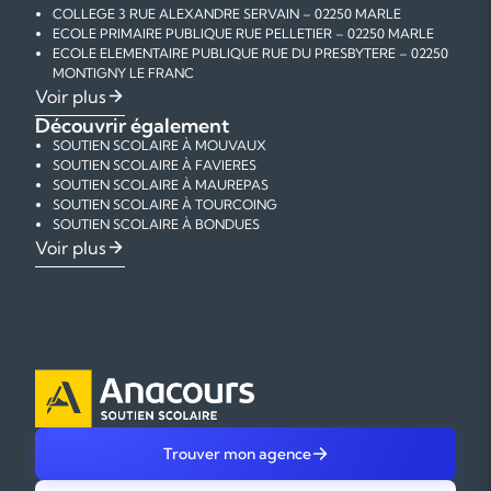
COLLEGE 3 RUE ALEXANDRE SERVAIN – 02250 MARLE
ECOLE PRIMAIRE PUBLIQUE RUE PELLETIER – 02250 MARLE
ECOLE ELEMENTAIRE PUBLIQUE RUE DU PRESBYTERE – 02250
MONTIGNY LE FRANC
ECOLE PRIMAIRE PUBLIQUE 2 RUE DE LA GARE – 02250
Voir plus
TAVAUX ET PONTSERICOURT
Découvrir également
ECOLE ELEMENTAIRE PUBLIQUE GRANDE RUE . – 02250
SOUTIEN SCOLAIRE À MOUVAUX
VOYENNE
SOUTIEN SCOLAIRE À FAVIERES
SOUTIEN SCOLAIRE À MAUREPAS
SOUTIEN SCOLAIRE À TOURCOING
SOUTIEN SCOLAIRE À BONDUES
SOUTIEN SCOLAIRE À RONCHIN
Voir plus
SOUTIEN SCOLAIRE À LA MADELEINE
SOUTIEN SCOLAIRE À ROUBAIX
SOUTIEN SCOLAIRE À VILLENEUVE D'ASCQ
SOUTIEN SCOLAIRE À LESQUIN
SOUTIEN SCOLAIRE À MARCQ EN BAROEUL
SOUTIEN SCOLAIRE À LOMME
SOUTIEN SCOLAIRE À LILLE
Trouver mon agence