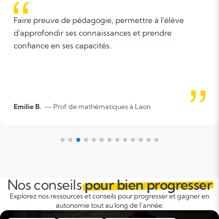
e pédagogie, permettre à l'élève
responsabili
ses connaissances et prendre
patience,...
es capacités.
de mathématiques à Laon
Lobna M.
— Pr
Nos conseils
pour bien progresser
Explorez nos ressources et conseils pour progresser et gagner en
autonomie tout au long de l’année.