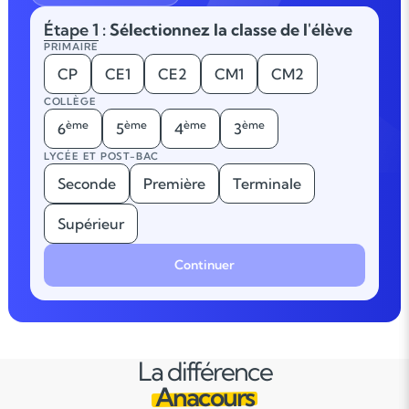
Étape 1
: Sélectionnez la classe de l'élève
PRIMAIRE
CP
CE1
CE2
CM1
CM2
COLLÈGE
ème
ème
ème
ème
6
5
4
3
LYCÉE ET POST-BAC
Seconde
Première
Terminale
Supérieur
Continuer
La différence
Anacours