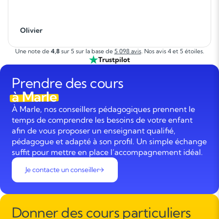
Olivier
Une note de
4,8
sur 5 sur la base de
5 098 avis
. Nos avis 4 et 5 étoiles.
Trustpilot
Prendre des cours
à Marle
À Marle, nos conseillers pédagogiques prennent le
temps de comprendre les besoins de votre enfant
afin de vous proposer un enseignant qualifié,
pédagogue et adapté à son profil. Un simple échange
suffit pour mettre en place l’accompagnement idéal.
Je contacte un conseiller
Donner des cours particuliers