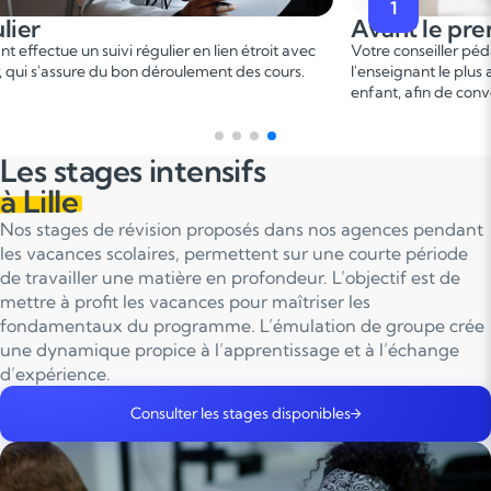
1
2
ant le premier cours
Penda
er
e conseiller pédagogique vous met en relation avec
Ce 1
cou
seignant le plus adapté en fonction du profil de votre
points fo
nt, afin de convenir d'une date pour un premier cours.
sur le p
Les stages intensifs
à Lille
Nos stages de révision proposés dans nos agences pendant
les vacances scolaires, permettent sur une courte période
de travailler une matière en profondeur. L’objectif est de
mettre à profit les vacances pour maîtriser les
fondamentaux du programme. L’émulation de groupe crée
une dynamique propice à l’apprentissage et à l’échange
d’expérience.
Consulter les stages disponibles