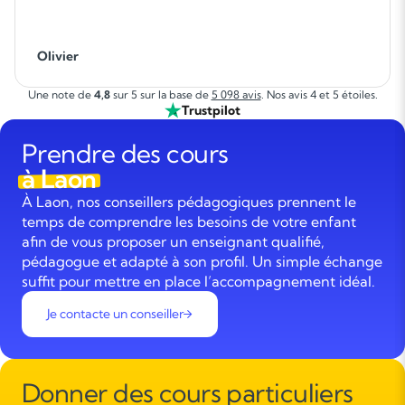
Olivier
Une note de
4,8
sur 5 sur la base de
5 098 avis
. Nos avis 4 et 5 étoiles.
Trustpilot
Prendre des cours
à Laon
À Laon, nos conseillers pédagogiques prennent le
temps de comprendre les besoins de votre enfant
afin de vous proposer un enseignant qualifié,
pédagogue et adapté à son profil. Un simple échange
suffit pour mettre en place l’accompagnement idéal.
Je contacte un conseiller
Donner des cours particuliers