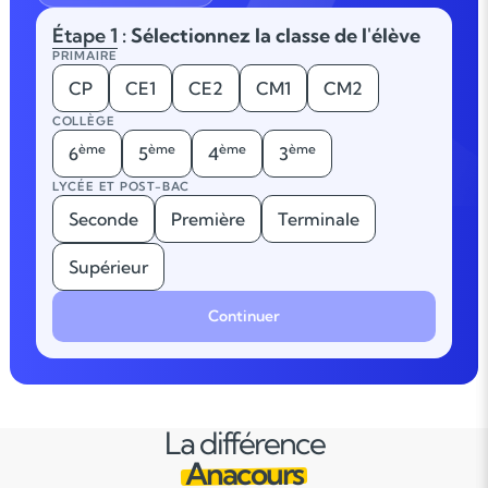
Étape 1
: Sélectionnez la classe de l'élève
PRIMAIRE
CP
CE1
CE2
CM1
CM2
COLLÈGE
ème
ème
ème
ème
6
5
4
3
LYCÉE ET POST-BAC
Seconde
Première
Terminale
Supérieur
Continuer
La différence
Anacours