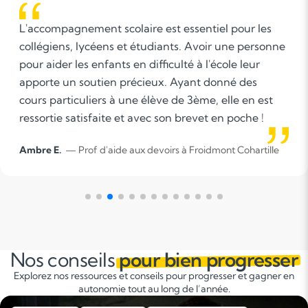
colaire est essentiel pour les
L'accompagnement
 et étudiants. Avoir une personne
d'acquérir les no
s en difficulté à l'école leur
prenant en compte
 précieux. Ayant donné des
d'assurer un anc
à une élève de 3ème, elle en est
 et avec son brevet en poche !
Laure M.
— Prof d'
e aux devoirs à Froidmont Cohartille
Marne
Nos conseils
pour bien progresser
Explorez nos ressources et conseils pour progresser et gagner en
autonomie tout au long de l’année.