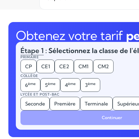
Obtenez votre tarif
pe
Étape 1
: Sélectionnez la classe de l'é
PRIMAIRE
CP
CE1
CE2
CM1
CM2
COLLÈGE
ème
ème
ème
ème
6
5
4
3
LYCÉE ET POST-BAC
Seconde
Première
Terminale
Supérieu
Continuer