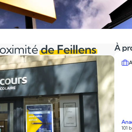
roximité
de Feillens
À pr
A
Ana
101 