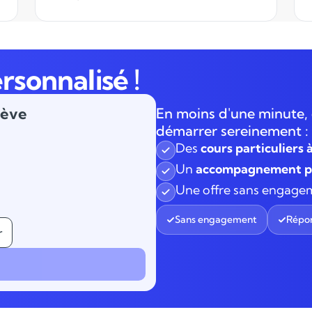
accompagnement dans l'inscription
(hyper simple) et d'avoir trouvé un
enseignant dans la journée. Quelle
gentillesse, efficacité et
rsonnalisé !
professionnalisme. Hâte de commencer
les cours...
lève
En moins d'une minute, 
démarrer sereinement :
Des
cours particuliers 
Un
accompagnement pe
Une offre sans engage
Sans engagement
Répon
r