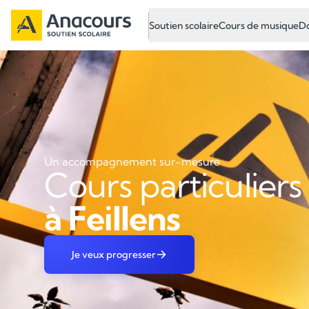
Soutien scolaire
Cours de musique
Do
Un accompagnement sur-mesure
Cours particuliers
à Feillens
Je veux progresser