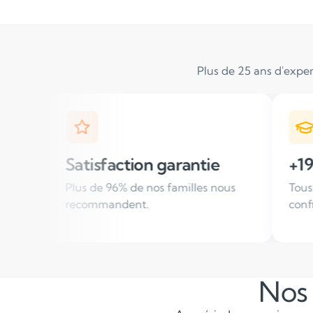
Plus de 25 ans d'exper
on garantie
+19 000 élèves suivis /
nos familles nous
Tous les ans, des familles nous f
.
confiance
Nos 