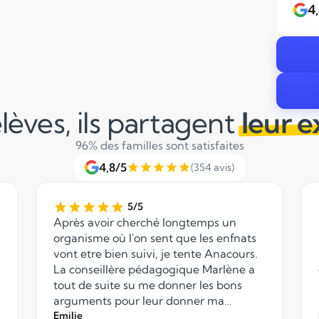
4
lèves, ils partagent
leur 
96% des familles sont satisfaites
4,8/5
(354 avis)
5/5
Après avoir cherché longtemps un
organisme où l'on sent que les enfnats
vont etre bien suivi, je tente Anacours.
La conseillère pédagogique Marlène a
tout de suite su me donner les bons
arguments pour leur donner ma
confiance. Merci à elle pour son
Emilie