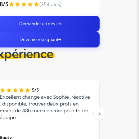
,8/5
(354 avis)
Demander un devis
Devenir enseignant
expérience
5/5
Excellent change avec Sophie ,réactive
Suite à mo
, disponible, trouver deux profs en
rapidemen
moins de 48h merci encore pour toute l
Pour le m
équipe
cours, qui
attentif e
cours, j'a
Bouty
et Anacour
Laetitia C.