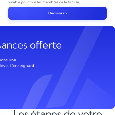
valable pour tous les membres de la famille.
Découvrir
ssances
offerte
yons une
lève. L'enseignant
Les étapes de votre