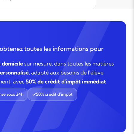
un premier
appréciab
attendons 
faire un re
méthodolo
obtenez toutes les informations pour
à domicile
sur mesure, dans toutes les matières
rsonnalisé
, adapté aux besoins de l'élève
ment, avec
50% de crédit d'impôt immédiat
se sous 24h
50% crédit d'impôt