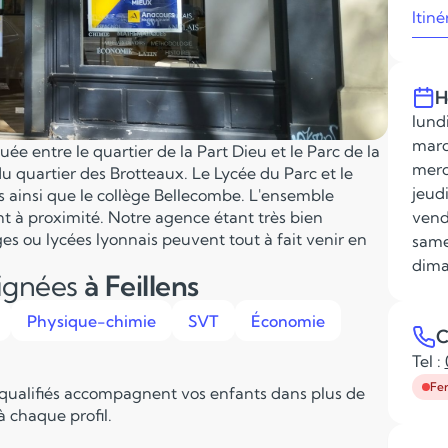
Itiné
H
lundi
mard
ée entre le quartier de la Part Dieu et le Parc de la
merc
u quartier des Brotteaux. Le Lycée du Parc et le
jeudi
s ainsi que le collège Bellecombe. L'ensemble
nt à proximité. Notre agence étant très bien
vend
ges ou lycées lyonnais peuvent tout à fait venir en
same
dima
eignées
à Feillens
Physique-chimie
SVT
Économie
C
Tel :
Fe
 qualifiés accompagnent vos enfants dans plus de
 chaque profil.