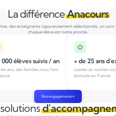
La différence
Anacours
tise, des enseignants rigoureusement sélectionnés, un suivi ré
chaque élève est notre priorité.
 an
+ de 25 ans d'expérience
Ense
ont
Leader du soutien scolaire à
Tous n
domicile en France
sélect
Nos engagements
solutions
d'accompagne