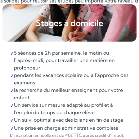
 solides pour réussir ses études peu importe votre niveau d'é
Stages à domicile
5 séances de 2h par semaine, le matin ou
✓
l`'après-midi, pour travailler une matière en
profondeur
pendant les vacances scolaire ou à l'approche des
✓
examens
la recherche du meilleur enseignant pour votre
✓
enfant
Un service sur mesure adapté au profil et à
✓
l'emploi du temps de chaque élève
Un suivi optimal avec des bilans en fin de stage
✓
Une prise en charge administrative complète
✓
L’inscription annuelle est de 40€ TTC après crédit d’impôt,