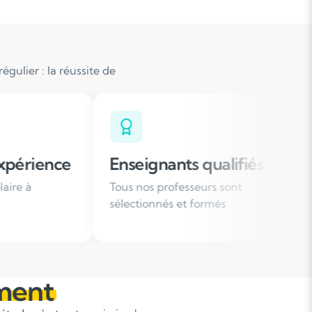
gulier : la réussite de
ignants qualifiés
Organisation fle
os professeurs sont
Des horaires de cours a
ionnés et formés
votre emploi du temps
ment