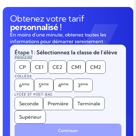
Obtenez votre tarif
personnalisé !
En moins d'une minute, obtenez toutes les
informations pour démarrer sereinement :
Étape 1
: Sélectionnez la classe de l'élève
PRIMAIRE
CP
CE1
CE2
CM1
CM2
COLLÈGE
ème
ème
ème
ème
6
5
4
3
LYCÉE ET POST-BAC
Seconde
Première
Terminale
Supérieur
Continuer