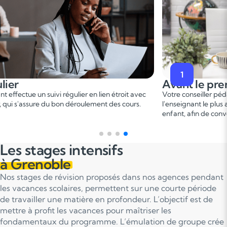
2
t le premier cours
Pendant
er
onseiller pédagogique vous met en relation avec
Ce 1
cours 
gnant le plus adapté en fonction du profil de votre
points forts
 afin de convenir d'une date pour un premier cours.
sur le prog
Les stages intensifs
à Grenoble
Nos stages de révision proposés dans nos agences pendant
les vacances scolaires, permettent sur une courte période
de travailler une matière en profondeur. L’objectif est de
mettre à profit les vacances pour maîtriser les
fondamentaux du programme. L’émulation de groupe crée