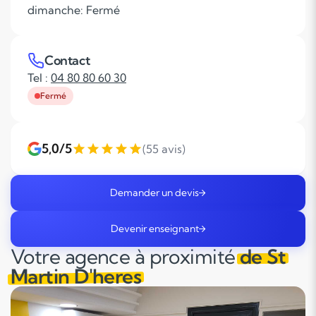
dimanche: Fermé
Contact
Tel :
04 80 80 60 30
Fermé
5,0/5
(55 avis)
Demander un devis
Devenir enseignant
Votre agence à proximité
de St
Martin D'heres