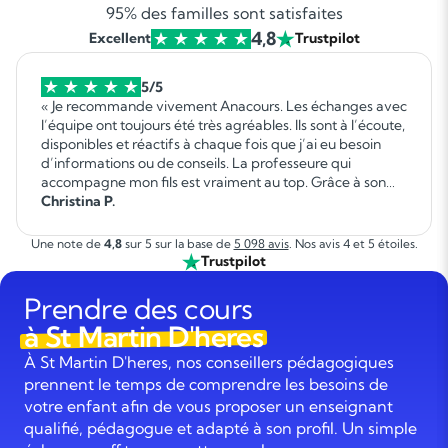
95% des familles sont satisfaites
4,8
Excellent
Trustpilot
5/5
« Je recommande vivement Anacours. Les échanges avec
l’équipe ont toujours été très agréables. Ils sont à l’écoute,
disponibles et réactifs à chaque fois que j’ai eu besoin
d’informations ou de conseils. La professeure qui
accompagne mon fils est vraiment au top. Grâce à son
professionnalisme, sa patience et sa bienveillance, mon
Christina P.
fils a fait d’immenses progrès. Il a repris confiance en lui et
évolue de façon très positive dans ses apprentissages. Je
Une note de
4,8
sur 5 sur la base de
5 098 avis
. Nos avis 4 et 5 étoiles.
suis très satisfaite de cet accompagnement et je
Trustpilot
recommande Anacours sans hésitation aux familles qui
recherchent un suivi sérieux et de qualité pour leur
Prendre des cours
enfant. »
à St Martin D'heres
À St Martin D'heres, nos conseillers pédagogiques
prennent le temps de comprendre les besoins de
votre enfant afin de vous proposer un enseignant
qualifié, pédagogue et adapté à son profil. Un simple