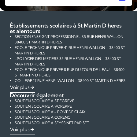
Établissements scolaires à St Martin D'heres
et alentours
SECTION ENSEIGNT PROFESSIONNEL 35 RUE HENRI WALLON –
38400 ST MARTIN D HERES
ECOLE TECHNIQUE PRIVEE 41 RUE HENRI WALLON – 38400 ST
MARTIN D HERES
LPO LYCEE DES METIERS 35 RUE HENRI WALLON – 38400 ST
MARTIN D HERES
ECOLE TECHNIQUE PRIVEE 8 RUE DU TOUR DE L EAU – 38400
ST MARTIN D HERES
COLLEGE 17 RUE HENRI WALLON – 38400 ST MARTIN D HERES
COLLEGE 19 RUE PAUL LANGEVIN – 38400 ST MARTIN D
Voir plus
HERES
Découvrir également
COLLEGE RUE GEORGES BRAQUE – 38400 ST MARTIN D
SOUTIEN SCOLAIRE À ST EGREVE
HERES
SOUTIEN SCOLAIRE À VOREPPE
SEGPA 19 RUE PAUL LANGEVIN – 38400 ST MARTIN D HERES
SOUTIEN SCOLAIRE AU PONT DE CLAIX
ECOLE ELEMENTAIRE PRIVEE 14 RUE ANDRE CHENIER – 38400
SOUTIEN SCOLAIRE À CORENC
ST MARTIN D HERES
SOUTIEN SCOLAIRE À SEYSSINET PARISET
ECOLE MATERNELLE PUBLIQUE 2 RUE GEORGES POLITZER –
SOUTIEN SCOLAIRE À ST MARTIN D'HERES
COURS PARTICULIERS DE MATHÉMATIQUES À ST MARTIN
Voir plus
38400 ST MARTIN D HERES
SOUTIEN SCOLAIRE À ECHIROLLES
D'HERES
ECOLE MATERNELLE PUBLIQUE PL DU 8 FEVRIER 62 – 38400