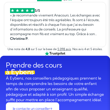
5/5
« Je recommande vivement Anacours. Les échanges avec
l’équipe ont toujours été très agréables. Ils sont à l’écoute,
disponibles et réactifs à chaque fois que j’ai eu besoin
d’informations ou de conseils. La professeure qui
accompagne mon fils est vraiment au top. Grâce à son
professionnalisme, sa patience et sa bienveillance, mon
Christina P.
fils a fait d’immenses progrès. Il a repris confiance en lui et
évolue de façon très positive dans ses apprentissages. Je
Une note de
4,8
sur 5 sur la base de
5 098 avis
. Nos avis 4 et 5 étoiles.
suis très satisfaite de cet accompagnement et je
Trustpilot
recommande Anacours sans hésitation aux familles qui
recherchent un suivi sérieux et de qualité pour leur
Prendre des cours
enfant. »
à Eybens
À Eybens, nos conseillers pédagogiques prennent le
temps de comprendre les besoins de votre enfant
afin de vous proposer un enseignant qualifié,
pédagogue et adapté à son profil. Un simple échange
suffit pour mettre en place l’accompagnement idéal.
Je contacte un conseiller