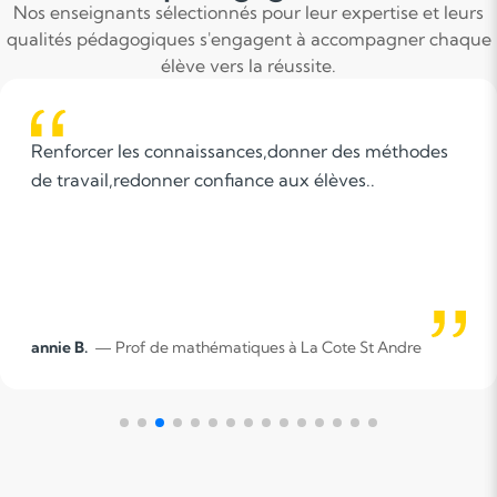
Nos enseignants sélectionnés pour leur expertise et leurs
qualités pédagogiques s'engagent à accompagner chaque
élève vers la réussite.
onner des méthodes
La patience et l'envie sont le
x élèves..
enseigner à des personnes. Il 
de connaître le type d'élève qu
d'apprentissage et de m'adapte
la créativité et l'adaptation on
qu'important dans l'apprentis
La Cote St Andre
Julieth Gabriela V.
— Prof de franç