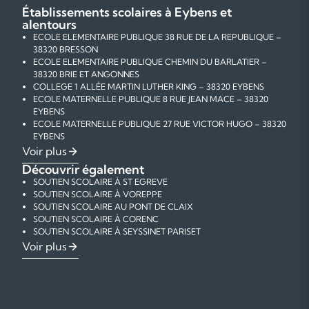
Établissements scolaires à Eybens et
alentours
ECOLE ELEMENTAIRE PUBLIQUE 38 RUE DE LA REPUBLIQUE –
38320 BRESSON
ECOLE ELEMENTAIRE PUBLIQUE CHEMIN DU BARLATIER –
38320 BRIE ET ANGONNES
COLLEGE 1 ALLÉE MARTIN LUTHER KING – 38320 EYBENS
ECOLE MATERNELLE PUBLIQUE 8 RUE JEAN MACE – 38320
EYBENS
ECOLE MATERNELLE PUBLIQUE 27 RUE VICTOR HUGO – 38320
EYBENS
ECOLE MATERNELLE PUBLIQUE 14 PLACE DES COULMES –
Voir plus
38320 EYBENS
Découvrir également
ECOLE ELEMENTAIRE PUBLIQUE 3 RUE DU 19 MARS 1962 –
SOUTIEN SCOLAIRE À ST EGREVE
38320 EYBENS
SOUTIEN SCOLAIRE À VOREPPE
ECOLE ELEMENTAIRE PUBLIQUE 29 RUE VICTOR HUGO –
SOUTIEN SCOLAIRE AU PONT DE CLAIX
38320 EYBENS
SOUTIEN SCOLAIRE À CORENC
ECOLE MATERNELLE PUBLIQUE 2 PLACE RENE CHAR – 38320
SOUTIEN SCOLAIRE À SEYSSINET PARISET
EYBENS
SOUTIEN SCOLAIRE À ST MARTIN D'HERES
COURS PARTICULIERS DE MATHÉMATIQUES À EYBENS
Voir plus
ECOLE ELEMENTAIRE PUBLIQUE 21 RUE JEAN MACE – 38320
SOUTIEN SCOLAIRE À ECHIROLLES
COURS PARTICULIERS DE PHYSIQUE-CHIMIE À EYBENS
EYBENS
SOUTIEN SCOLAIRE À EYBENS
COURS PARTICULIERS DE FRANÇAIS À EYBENS
ECOLE ELEMENTAIRE PUBLIQUE 1 PLACE RENE CHAR – 38320
SOUTIEN SCOLAIRE À FONTAINE
COURS PARTICULIERS D'ANGLAIS À EYBENS
EYBENS
SOUTIEN SCOLAIRE À MEYLAN
COURS PARTICULIERS D'AIDE AUX DEVOIRS À EYBENS
ECOLE ELEMENTAIRE PUBLIQUE – 38320 HERBEYS
SOUTIEN SCOLAIRE À GRENOBLE