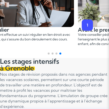
2
t le premier cours
Pendant
er
onseiller pédagogique vous met en relation avec
Ce 1
cours 
gnant le plus adapté en fonction du profil de votre
points forts
 afin de convenir d'une date pour un premier cours.
sur le prog
Les stages intensifs
à Grenoble
Nos stages de révision proposés dans nos agences pendant
les vacances scolaires, permettent sur une courte période
de travailler une matière en profondeur. L’objectif est de
mettre à profit les vacances pour maîtriser les
fondamentaux du programme. L’émulation de groupe crée
une dynamique propice à l’apprentissage et à l’échange
d’expérience.