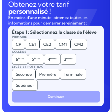
Obtenez votre tarif
personnalisé !
En moins d'une minute, obtenez toutes les
informations pour démarrer sereinement :
Étape 1
: Sélectionnez la classe de l'élève
PRIMAIRE
CP
CE1
CE2
CM1
CM2
COLLÈGE
ème
ème
ème
ème
6
5
4
3
LYCÉE ET POST-BAC
Seconde
Première
Terminale
Supérieur
Continuer