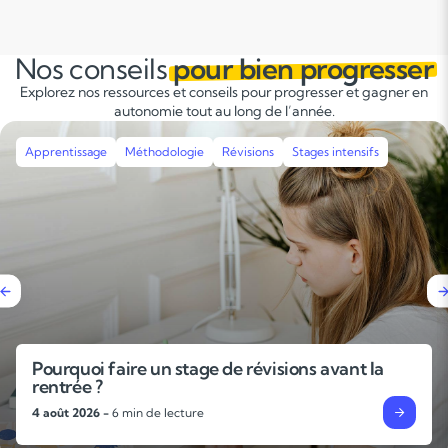
Nos conseils
pour bien progresser
Explorez nos ressources et conseils pour progresser et gagner en
autonomie tout au long de l’année.
dologie
Révisions
Stages intensifs
Apprentissage
Mé
n stage de révisions avant la
L’importance 
techniques po
 lecture
31 juillet 2026 -
6 mi