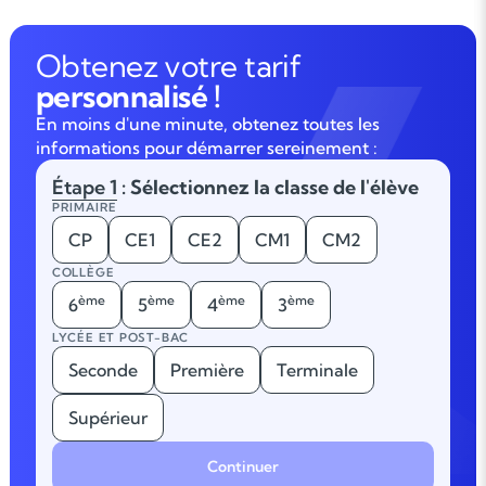
Obtenez votre tarif
personnalisé !
En moins d'une minute, obtenez toutes les
informations pour démarrer sereinement :
Étape 1
: Sélectionnez la classe de l'élève
PRIMAIRE
CP
CE1
CE2
CM1
CM2
COLLÈGE
ème
ème
ème
ème
6
5
4
3
LYCÉE ET POST-BAC
Seconde
Première
Terminale
Supérieur
Continuer