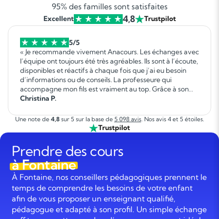
95% des familles sont satisfaites
4,8
Excellent
Trustpilot
5/5
« Je recommande vivement Anacours. Les échanges avec
l’équipe ont toujours été très agréables. Ils sont à l’écoute,
disponibles et réactifs à chaque fois que j’ai eu besoin
d’informations ou de conseils. La professeure qui
accompagne mon fils est vraiment au top. Grâce à son
professionnalisme, sa patience et sa bienveillance, mon
Christina P.
fils a fait d’immenses progrès. Il a repris confiance en lui et
évolue de façon très positive dans ses apprentissages. Je
Une note de
4,8
sur 5 sur la base de
5 098 avis
. Nos avis 4 et 5 étoiles.
suis très satisfaite de cet accompagnement et je
Trustpilot
recommande Anacours sans hésitation aux familles qui
recherchent un suivi sérieux et de qualité pour leur
Prendre des cours
enfant. »
à Fontaine
À Fontaine, nos conseillers pédagogiques prennent le
temps de comprendre les besoins de votre enfant
afin de vous proposer un enseignant qualifié,
pédagogue et adapté à son profil. Un simple échange