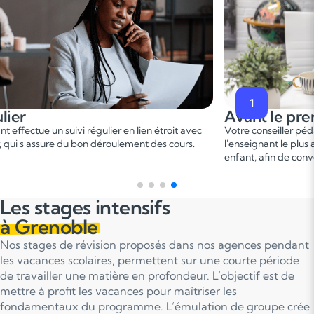
2
premier cours
Pendant le p
er
er pédagogique vous met en relation avec
Ce 1
cours permet u
 plus adapté en fonction du profil de votre
points forts et de d
 convenir d'une date pour un premier cours.
sur le programme.
Les stages intensifs
à Grenoble
Nos stages de révision proposés dans nos agences pendant
les vacances scolaires, permettent sur une courte période
de travailler une matière en profondeur. L’objectif est de
mettre à profit les vacances pour maîtriser les
fondamentaux du programme. L’émulation de groupe crée