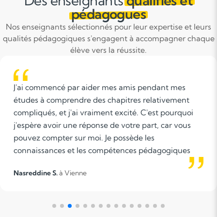
Des enseignants
qualifiés et
pédagogues
Nos enseignants sélectionnés pour leur expertise et leurs
qualités pédagogiques s'engagent à accompagner chaque
élève vers la réussite.
L'accompagnement scolaire permet d'accélére
t
montée en compétences des apprenants.
oi
s
s
Charlie V.
— Prof de MATHEMATIQUES à L'isle D'ab
ine
e
ions