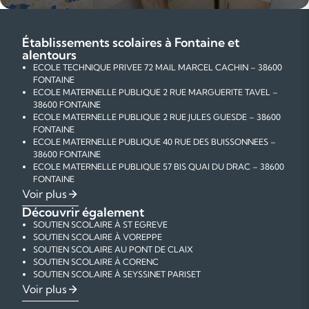
Établissements scolaires à Fontaine et
alentours
ECOLE TECHNIQUE PRIVEE 72 MAIL MARCEL CACHIN – 38600
FONTAINE
ECOLE MATERNELLE PUBLIQUE 2 RUE MARGUERITE TAVEL –
38600 FONTAINE
ECOLE MATERNELLE PUBLIQUE 2 RUE JULES GUESDE – 38600
FONTAINE
ECOLE MATERNELLE PUBLIQUE 40 RUE DES BUISSONNEES –
38600 FONTAINE
ECOLE MATERNELLE PUBLIQUE 57 BIS QUAI DU DRAC – 38600
FONTAINE
ECOLE MATERNELLE PUBLIQUE 41 RUE GABRIEL PERI – 38600
Voir plus
FONTAINE
Découvrir également
ECOLE ELEMENTAIRE PUBLIQUE 24 RUE DE LA REPUBLIQUE –
SOUTIEN SCOLAIRE À ST EGREVE
38600 FONTAINE
SOUTIEN SCOLAIRE À VOREPPE
ECOLE MATERNELLE PUBLIQUE 22 RUE DES ALPES – 38600
SOUTIEN SCOLAIRE AU PONT DE CLAIX
FONTAINE
SOUTIEN SCOLAIRE À CORENC
ECOLE ELEMENTAIRE PUBLIQUE 22 RUE DES ALPES – 38600
SOUTIEN SCOLAIRE À SEYSSINET PARISET
FONTAINE
SOUTIEN SCOLAIRE À ST MARTIN D'HERES
COURS PARTICULIERS DE MATHÉMATIQUES À FONTAINE
Voir plus
ECOLE MATERNELLE PUBLIQUE RUE EUGENE CHARBONNIER –
SOUTIEN SCOLAIRE À ECHIROLLES
COURS PARTICULIERS DE PHYSIQUE-CHIMIE À FONTAINE
38600 FONTAINE