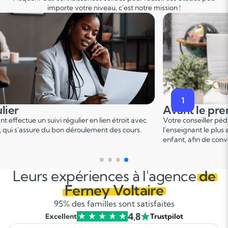
importe votre niveau, c'est notre mission !
2
premier cours
Pendant le p
er
er pédagogique vous met en relation avec
Ce 1
cours permet u
 plus adapté en fonction du profil de votre
points forts et de d
 convenir d'une date pour un premier cours.
sur le programme.
Leurs expériences à l'agence
de
Ferney Voltaire
95% des familles sont satisfaites
4,8
Excellent
Trustpilot