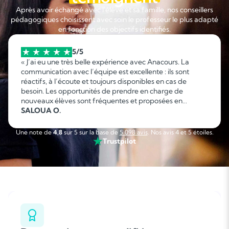
Après avoir échangé avec l'élève et sa famille, nos conseillers
pédagogiques choisissent avec soin le professeur le plus adapté
en fonction des objectifs identifiés.
5/5
« J’ai eu une très belle expérience avec Anacours. La
communication avec l’équipe est excellente : ils sont
réactifs, à l’écoute et toujours disponibles en cas de
besoin. Les opportunités de prendre en charge de
nouveaux élèves sont fréquentes et proposées en
fonction de mes disponibilités, ce qui permet d’organiser
SALOUA O.
facilement son emploi du temps. C’est une collaboration
sérieuse, flexible et agréable que je recommande sans
Une note de
4,8
sur 5 sur la base de
5 098 avis
. Nos avis 4 et 5 étoiles.
hésitation. »
Trustpilot