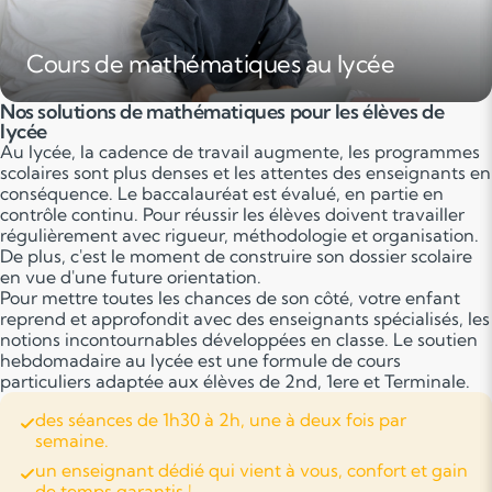
Cours de mathématiques au lycée
Nos solutions de mathématiques pour les élèves de
lycée
Au lycée, la cadence de travail augmente, les programmes
scolaires sont plus denses et les attentes des enseignants en
conséquence. Le baccalauréat est évalué, en partie en
contrôle continu. Pour réussir les élèves doivent travailler
régulièrement avec rigueur, méthodologie et organisation.
De plus, c'est le moment de construire son dossier scolaire
en vue d'une future orientation.
Pour mettre toutes les chances de son côté, votre enfant
reprend et approfondit avec des enseignants spécialisés, les
notions incontournables développées en classe. Le soutien
hebdomadaire au lycée est une formule de cours
particuliers adaptée aux élèves de 2nd, 1ere et Terminale.
des séances de 1h30 à 2h, une à deux fois par
semaine.
un enseignant dédié qui vient à vous, confort et gain
de temps garantis !