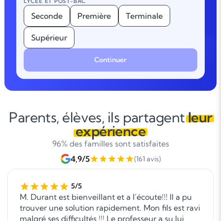
LYCÉE ET POST-BAC
Seconde
Première
Terminale
Supérieur
Continuer
Parents, élèves, ils partagent
leur
expérience
96% des familles sont satisfaites
4,9/5
(161 avis)
5/5
M. Durant est bienveillant et a l´écoute!!! Il a pu
trouver une solution rapidement. Mon fils est ravi
malgré ses difficultés !!! Le professeur a su lui