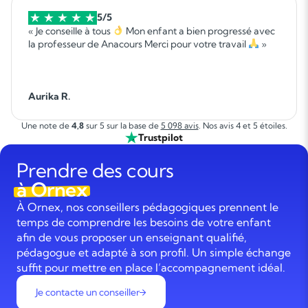
5/5
« Je conseille à tous
Mon enfant a bien progressé avec
la professeur de Anacours Merci pour votre travail
»
Aurika R.
Une note de
4,8
sur 5 sur la base de
5 098 avis
. Nos avis 4 et 5 étoiles.
Trustpilot
Prendre des cours
à Ornex
À Ornex, nos conseillers pédagogiques prennent le
temps de comprendre les besoins de votre enfant
afin de vous proposer un enseignant qualifié,
pédagogue et adapté à son profil. Un simple échange
suffit pour mettre en place l’accompagnement idéal.
Je contacte un conseiller