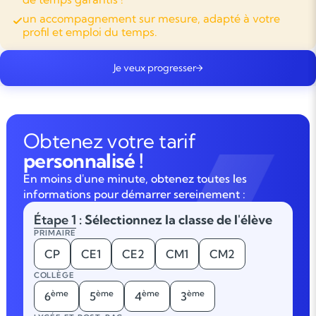
un accompagnement sur mesure, adapté à votre
profil et emploi du temps.
Je veux progresser
Obtenez votre tarif
personnalisé !
En moins d'une minute, obtenez toutes les
informations pour démarrer sereinement :
Étape 1
: Sélectionnez la classe de l'élève
PRIMAIRE
CP
CE1
CE2
CM1
CM2
COLLÈGE
ème
ème
ème
ème
6
5
4
3