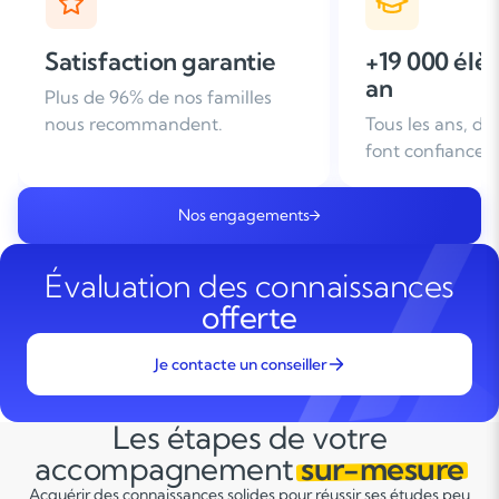
+19 000 élèves suivis /
+ de 25 ans
an
d'expérien
Tous les ans, des familles nous
Leader du soutie
font confiance
domicile en Fra
Nos engagements
Évaluation des connaissances
offerte
Je contacte un conseiller
Les étapes de votre
accompagnement
sur-mesure
Acquérir des connaissances solides pour réussir ses études peu