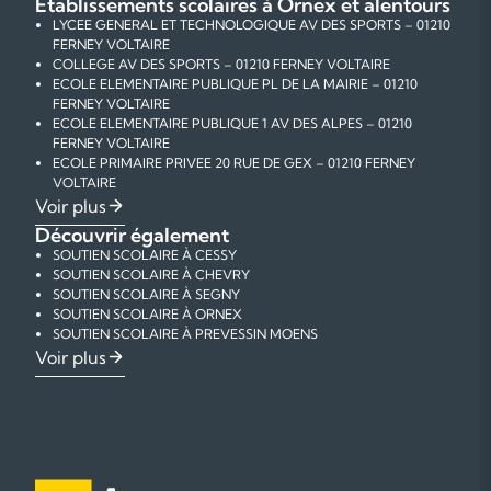
Établissements scolaires à Ornex et alentours
LYCEE GENERAL ET TECHNOLOGIQUE AV DES SPORTS – 01210
FERNEY VOLTAIRE
COLLEGE AV DES SPORTS – 01210 FERNEY VOLTAIRE
ECOLE ELEMENTAIRE PUBLIQUE PL DE LA MAIRIE – 01210
FERNEY VOLTAIRE
ECOLE ELEMENTAIRE PUBLIQUE 1 AV DES ALPES – 01210
FERNEY VOLTAIRE
ECOLE PRIMAIRE PRIVEE 20 RUE DE GEX – 01210 FERNEY
VOLTAIRE
ECOLE MATERNELLE PUBLIQUE 3 AV DES ALPES – 01210
Voir plus
FERNEY VOLTAIRE
Découvrir également
ECOLE MATERNELLE PUBLIQUE AV VOLTAIRE – 01210 FERNEY
SOUTIEN SCOLAIRE À CESSY
VOLTAIRE
SOUTIEN SCOLAIRE À CHEVRY
ECOLE PRIVEE BILINGUE INTERNAT 15 CHEM DE VIRELOUP –
SOUTIEN SCOLAIRE À SEGNY
01210 FERNEY VOLTAIRE
SOUTIEN SCOLAIRE À ORNEX
ECOLE PRIMAIRE PUBLIQUE CHEMIN DE BEJOU – 01210 ORNEX
SOUTIEN SCOLAIRE À PREVESSIN MOENS
ECOLE PRIMAIRE RUE DU VILLARD – 01210 ORNEX
SOUTIEN SCOLAIRE À DIVONNE LES BAINS
COURS PARTICULIERS DE MATHÉMATIQUES À ORNEX
Voir plus
ECOLE ELEMENTAIRE PUBLIQUE 145 RUE SAINT MARTIN –
SOUTIEN SCOLAIRE À GEX
COURS PARTICULIERS DE PHYSIQUE-CHIMIE À ORNEX
01210 VERSONNEX
SOUTIEN SCOLAIRE À ST GENIS POUILLY
COURS PARTICULIERS DE FRANÇAIS À ORNEX
ECOLE MATERNELLE PUBLIQUE 145 RUE SAINT MARTIN – 01210
SOUTIEN SCOLAIRE À FERNEY VOLTAIRE
COURS PARTICULIERS D'ANGLAIS À ORNEX
VERSONNEX
COURS PARTICULIERS D'AIDE AUX DEVOIRS À ORNEX