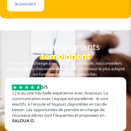
Je postule
Nos enseignants
témoignent
Après avoir échangé avec l'élève et sa famille, nos conseillers
pédagogiques choisissent avec soin le professeur le plus adapté
en fonction des objectifs identifiés.
5/5
« J’ai eu une très belle expérience avec Anacours. La
communication avec l’équipe est excellente : ils sont
réactifs, à l’écoute et toujours disponibles en cas de
besoin. Les opportunités de prendre en charge de
nouveaux élèves sont fréquentes et proposées en
fonction de mes disponibilités, ce qui permet d’organiser
SALOUA O.
facilement son emploi du temps. C’est une collaboration