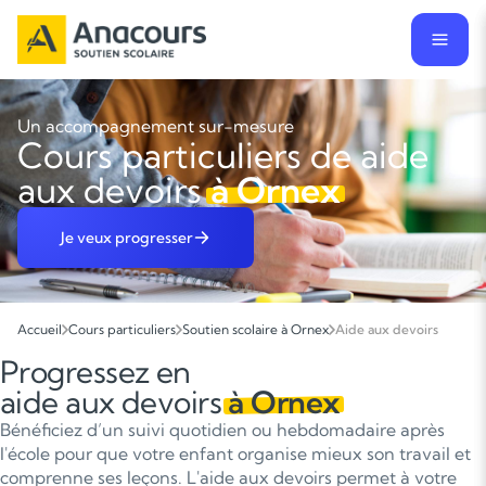
Un accompagnement sur-mesure
Cours particuliers de aide
aux devoirs
à Ornex
Je veux progresser
Accueil
Cours particuliers
Soutien scolaire à Ornex
Aide aux devoirs
Progressez en
aide aux devoirs
à Ornex
Bénéficiez d’un suivi quotidien ou hebdomadaire après
l'école pour que votre enfant organise mieux son travail et
comprenne ses leçons. L'aide aux devoirs permet à votre