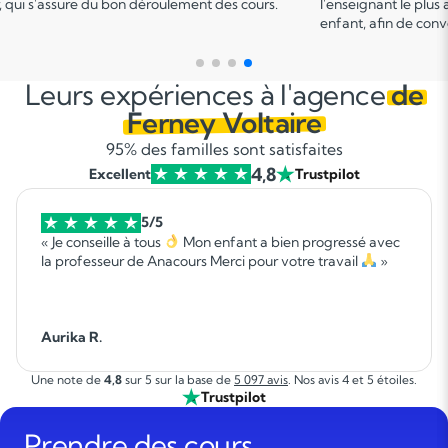
 plus adapté en fonction du profil de votre
points forts et de d
 convenir d'une date pour un premier cours.
sur le programme.
Leurs expériences à l'agence
de
Ferney Voltaire
95% des familles sont satisfaites
4,8
Excellent
Trustpilot
5/5
« Je conseille à tous
Mon enfant a bien progressé avec
la professeur de Anacours Merci pour votre travail
»
Aurika R.
Une note de
4,8
sur 5 sur la base de
5 097 avis
. Nos avis 4 et 5 étoiles.
Trustpilot
Prendre des cours