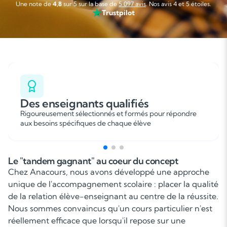
sérieuse, flexible et agréable que je recommande sans
Une note de
4,8
sur 5 sur la base de
5 097 avis
. Nos avis 4 et 5 étoiles.
hésitation. »
Trustpilot
Des enseignants qualifiés
Rigoureusement sélectionnés et formés pour répondre
aux besoins spécifiques de chaque élève
Le "tandem gagnant" au coeur du concept
Chez Anacours, nous avons développé une approche
unique de l'accompagnement scolaire : placer la qualité
de la relation élève-enseignant au centre de la réussite.
Nous sommes convaincus qu'un cours particulier n'est
réellement efficace que lorsqu'il repose sur une