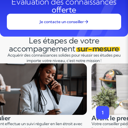
Évaluation des connaissances
offerte
Je contacte un conseiller
Les étapes de votre
accompagnement
sur-mesure
Acquérir des connaissances solides pour réussir ses études peu
importe votre niveau, c'est notre mission !
2
premier cours
Pendant le p
er
er pédagogique vous met en relation avec
Ce 1
cours permet u