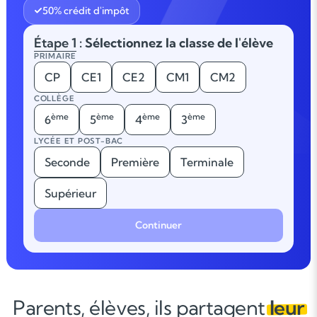
50% crédit d'impôt
Étape 1
: Sélectionnez la classe de l'élève
PRIMAIRE
CP
CE1
CE2
CM1
CM2
COLLÈGE
ème
ème
ème
ème
6
5
4
3
LYCÉE ET POST-BAC
Seconde
Première
Terminale
Supérieur
Continuer
Parents, élèves, ils partagent
leur