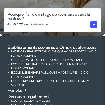
L’importance des gammes et des exercices
techniques pour progresser en musique
31 juillet 2026 -
6 min de lecture
Établissements scolaires à Ornex et alentours
LYCEE GENERAL ET TECHNOLOGIQUE AV DES SPORTS – 01210
FERNEY VOLTAIRE
COLLEGE AV DES SPORTS – 01210 FERNEY VOLTAIRE
ECOLE ELEMENTAIRE PUBLIQUE PL DE LA MAIRIE – 01210
FERNEY VOLTAIRE
ECOLE ELEMENTAIRE PUBLIQUE 1 AV DES ALPES – 01210
FERNEY VOLTAIRE
ECOLE PRIMAIRE PRIVEE 20 RUE DE GEX – 01210 FERNEY
VOLTAIRE
ECOLE MATERNELLE PUBLIQUE 3 AV DES ALPES – 01210
Voir plus
FERNEY VOLTAIRE
Découvrir également
ECOLE MATERNELLE PUBLIQUE AV VOLTAIRE – 01210 FERNEY
SOUTIEN SCOLAIRE À CESSY
VOLTAIRE
SOUTIEN SCOLAIRE À CHEVRY