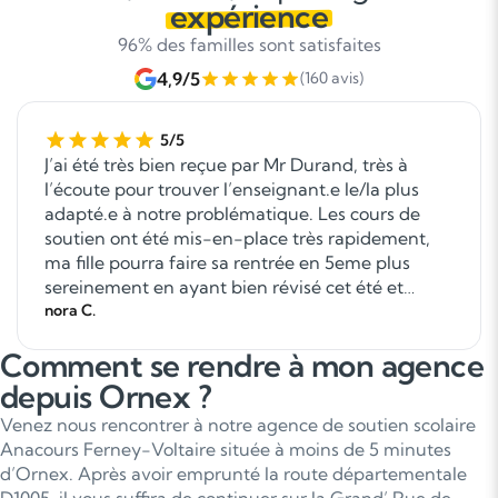
expérience
96% des familles sont satisfaites
4,9/5
(160 avis)
5/5
J’ai été très bien reçue par Mr Durand, très à
l’écoute pour trouver l’enseignant.e le/la plus
adapté.e à notre problématique. Les cours de
soutien ont été mis-en-place très rapidement,
ma fille pourra faire sa rentrée en 5eme plus
sereinement en ayant bien révisé cet été et
l’enseignante va pouvoir continuer à la suivre
nora C.
l’an prochain. Milles mercis!! Nous sommes
Comment se rendre à mon agence
ravies!!
depuis Ornex ?
Venez nous rencontrer à notre agence de soutien scolaire
Anacours Ferney-Voltaire située à moins de 5 minutes
d’Ornex. Après avoir emprunté la route départementale
D1005, il vous suffira de continuer sur la Grand’ Rue de