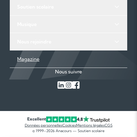
Soutien scolaire
Musique
Nous rejoindre
Magazine
Nous suivre
Excellent
4,8
Données personnelles
Cookies
Mentions légales
CGS
© 1999–2026 Anacours — Soutien scolaire