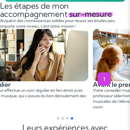
Les étapes de mon
accompagnement
sur-mesure
Acquérir des connaissances solides pour réussir ses études peu
importe votre niveau, c'est notre mission !
1
lier
Avant le pre
 effectue un suivi régulier en lien étroit avec
Votre conseiller mus
r musique, qui s'assure du bon déroulement des
professeur sélectionn
musicales de l'élève
cours.
Leurs expériences avec