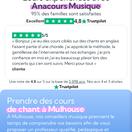
Anacours Musique
95% des familles sont satisfaites
4,8
Excellent
Trustpilot
5/5
« Bonjour, j'ai eu des cours ciblés sur des chants en anglais
faisant partie d'une chorale. j'ai apprécié la méthode, la
gentillesse de l'intervenante et nos échanges. j'ai pris
confiance en moi et j'ai eu beaucoup plaisir lors des
concerts qui s'en sont suivis. Merci pour tout »
cliente
Une note de
4,8
sur 5 sur la base de
5 098 avis
. Nos avis 4 et 5 étoiles.
Trustpilot
Prendre des cours
de chant à Mulhouse
À Mulhouse, nos conseillers musique prennent le
temps de comprendre vos besoins afin de vous
proposer un professeur qualifié, pédagogue et