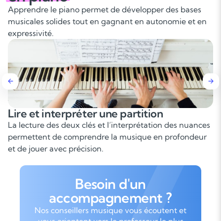
Apprendre le piano permet de développer des bases
musicales solides tout en gagnant en autonomie et en
expressivité.
Lire et interpréter une partition
D
i
La lecture des deux clés et l’interprétation des nuances
L
permettent de comprendre la musique en profondeur
d
et de jouer avec précision.
p
Besoin d'un
accompagnement ?
Nos conseillers musique vous écoutent et