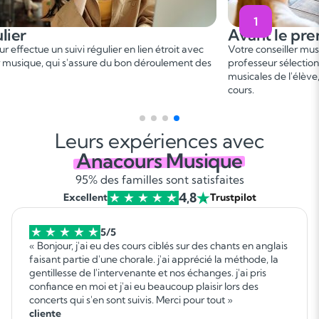
1
Avant le premier cours
 étroit avec
Votre conseiller musique vous met en relation avec un
roulement des
professeur sélectionné, en fonction des besoins et aspi
musicales de l'élève, afin de convenir d'une date de p
cours.
Leurs expériences avec
Anacours Musique
95% des familles sont satisfaites
4,8
Excellent
Trustpilot
5/5
« Bonjour, j'ai eu des cours ciblés sur des chants en anglais
faisant partie d'une chorale. j'ai apprécié la méthode, la
gentillesse de l'intervenante et nos échanges. j'ai pris
confiance en moi et j'ai eu beaucoup plaisir lors des
concerts qui s'en sont suivis. Merci pour tout »
cliente