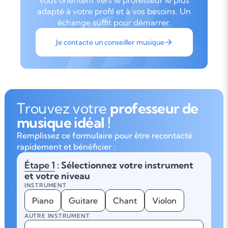
vous orientent vers le professeur le plus
adapté à votre profil et à vos besoins. Un
échange suffit pour démarrer.
Je contacte un conseiller musique
Trouvez votre
professeur de
musique idéal !
Remplissez ce formulaire pour être recontacté
rapidement et bénéficier :
Étape 1
: Sélectionnez votre instrument
et votre niveau
INSTRUMENT
Piano
Guitare
Chant
Violon
AUTRE INSTRUMENT