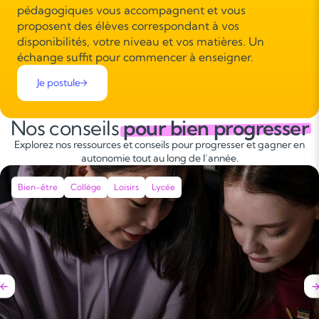
pédagogiques vous accompagnent et vous
proposent des élèves correspondant à vos
disponibilités, votre niveau et vos matières. Un
échange suffit pour commencer à enseigner.
Je postule
Nos conseils
pour bien progresser
Explorez nos ressources et conseils pour progresser et gagner en
autonomie tout au long de l’année.
Bien-être
Collège
Loisirs
Lycée