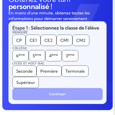
personnalisé !
En moins d'une minute, obtenez toutes les
informations pour démarrer sereinement :
Étape 1
: Sélectionnez la classe de l'élève
PRIMAIRE
CP
CE1
CE2
CM1
CM2
COLLÈGE
ème
ème
ème
ème
6
5
4
3
LYCÉE ET POST-BAC
Seconde
Première
Terminale
Supérieur
Continuer