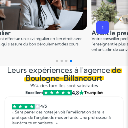
2
premier cours
Pendant le p
er
er pédagogique vous met en relation avec
Ce 1
cours permet u
 plus adapté en fonction du profil de votre
points forts et de d
 convenir d'une date pour un premier cours.
sur le programme.
Leurs expériences à l'agence
de
Boulogne-Billancourt
95% des familles sont satisfaites
4,8
Excellent
Trustpilot
4/5
« Sans parler des notes je vois l'amélioration dans la
pratique de l'anglais de mes enfants. Une professeur à
leur écoute et patiente. »