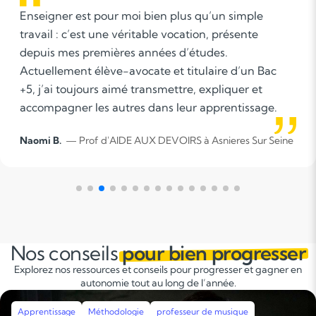
Je souhaite accompagner chaque élève à son
rythme, en créant un climat de confiance et de
motivation. Mon objectif est de rendre
l’apprentissage clair, stimulant et positif, pour que
chacun progresse avec confiance et autonomie.
Abdelmajid C.
— Prof d'AIDE AUX DEVOIRS à Rueil
Malmaison
Nos conseils
pour bien progresser
Explorez nos ressources et conseils pour progresser et gagner en
autonomie tout au long de l’année.
Apprentissage
Méthodologie
Révisions
Stages intensifs