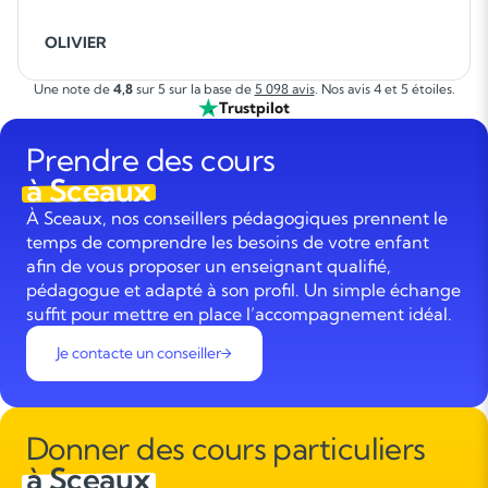
OLIVIER
Une note de
4,8
sur 5 sur la base de
5 098 avis
. Nos avis 4 et 5 étoiles.
Trustpilot
Prendre des cours
à Sceaux
À Sceaux, nos conseillers pédagogiques prennent le
temps de comprendre les besoins de votre enfant
afin de vous proposer un enseignant qualifié,
pédagogue et adapté à son profil. Un simple échange
suffit pour mettre en place l’accompagnement idéal.
Je contacte un conseiller
Donner des cours particuliers
à Sceaux