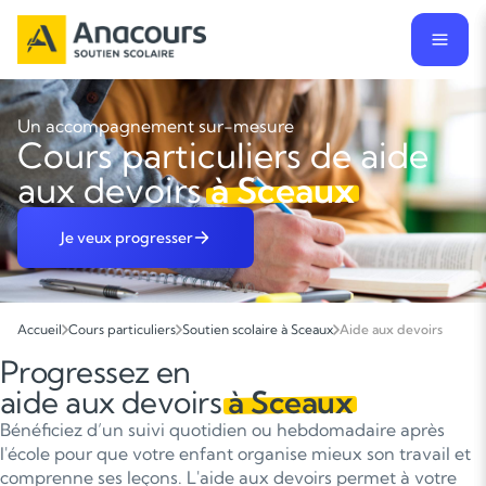
Un accompagnement sur-mesure
Cours particuliers de aide
aux devoirs
à Sceaux
Je veux progresser
Accueil
Cours particuliers
Soutien scolaire à Sceaux
Aide aux devoirs
Progressez en
aide aux devoirs
à Sceaux
Bénéficiez d’un suivi quotidien ou hebdomadaire après
l'école pour que votre enfant organise mieux son travail et
comprenne ses leçons. L'aide aux devoirs permet à votre