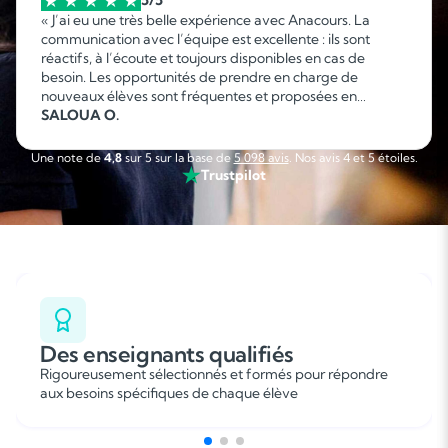
5/5
« J’ai eu une très belle expérience avec Anacours. La
communication avec l’équipe est excellente : ils sont
réactifs, à l’écoute et toujours disponibles en cas de
besoin. Les opportunités de prendre en charge de
nouveaux élèves sont fréquentes et proposées en
fonction de mes disponibilités, ce qui permet d’organiser
SALOUA O.
facilement son emploi du temps. C’est une collaboration
sérieuse, flexible et agréable que je recommande sans
Une note de
4,8
sur 5 sur la base de
5 098 avis
. Nos avis 4 et 5 étoiles.
hésitation. »
Trustpilot
Des enseignants qualifiés
Rigoureusement sélectionnés et formés pour répondre
aux besoins spécifiques de chaque élève