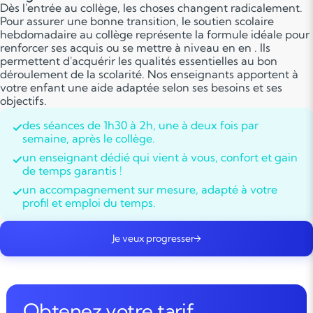
Dès l'entrée au collège, les choses changent radicalement.
Pour assurer une bonne transition, le soutien scolaire
hebdomadaire au collège représente la formule idéale pour
renforcer ses acquis ou se mettre à niveau en en . Ils
permettent d'acquérir les qualités essentielles au bon
déroulement de la scolarité. Nos enseignants apportent à
votre enfant une aide adaptée selon ses besoins et ses
objectifs.
des séances de 1h30 à 2h, une à deux fois par
semaine, après le collège.
un enseignant dédié qui vient à vous, confort et gain
de temps garantis !
un accompagnement sur mesure, adapté à votre
profil et emploi du temps.
Je veux progresser
Obtenez votre tarif