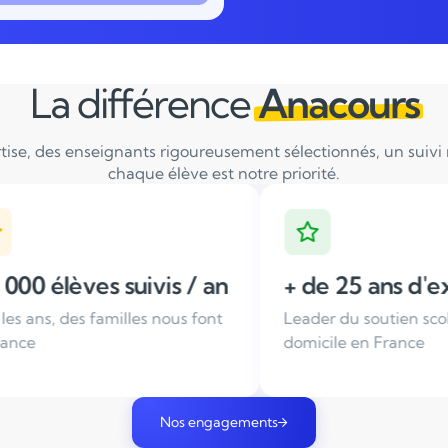
La différence
Anacours
tise, des enseignants rigoureusement sélectionnés, un suivi ré
chaque élève est notre priorité.
n
+ de 25 ans d'expérience
Enseig
t
Leader du soutien scolaire à
Tous nos
domicile en France
sélectio
Nos engagements