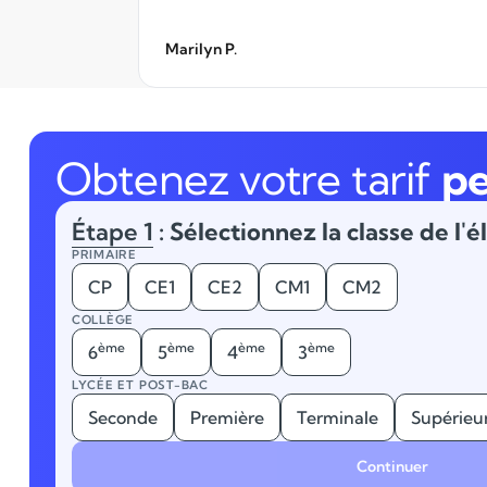
Marilyn P.
Obtenez votre tarif
pe
Étape 1
: Sélectionnez la classe de l'é
PRIMAIRE
CP
CE1
CE2
CM1
CM2
COLLÈGE
ème
ème
ème
ème
6
5
4
3
LYCÉE ET POST-BAC
Seconde
Première
Terminale
Supérieu
Continuer