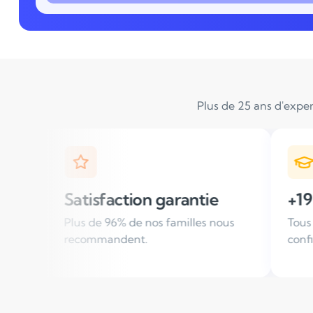
Plus de 25 ans d'exper
 garantie
+19 000 élèves suivis / a
os familles nous
Tous les ans, des familles nous fon
confiance