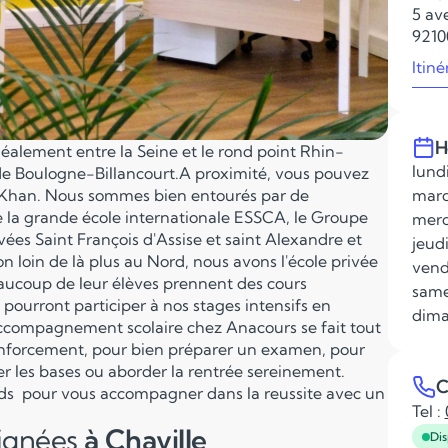
5 av
9210
Itiné
H
déalement entre la Seine et le rond point Rhin-
lundi
 de Boulogne-Billancourt.A proximité, vous pouvez
t Khan. Nous sommes bien entourés par de
mard
e la grande école internationale ESSCA, le Groupe
merc
ées Saint François d'Assise et saint Alexandre et
jeudi
n loin de là plus au Nord, nous avons l'école privée
vend
aucoup de leur élèves prennent des cours
same
 pourront participer à nos stages intensifs en
dima
accompagnement scolaire chez Anacours se fait tout
renforcement, pour bien préparer un examen, pour
er les bases ou aborder la rentrée sereinement.
C
ds pour vous accompagner dans la reussite avec un
Tel :
eignées
à Chaville
Dis