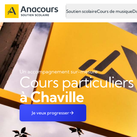
Soutien scolaire
Cours de musique
Do
Un accompagnement sur-mesure
Cours particuliers
à Chaville
Je veux progresser