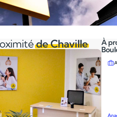
roximité
de Chaville
À pr
Boul
A
Anac