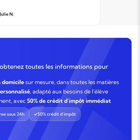
rapidement
domicile.
Julie N.
DU BELLAY 
obtenez toutes les informations pour
à domicile
sur mesure, dans toutes les matières
rsonnalisé
, adapté aux besoins de l'élève
ment, avec
50% de crédit d'impôt immédiat
se sous 24h
50% crédit d'impôt