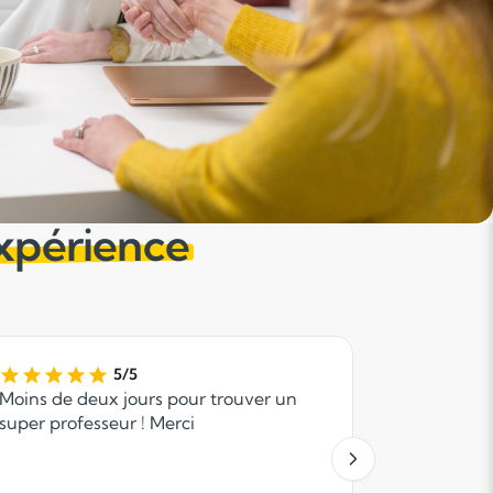
expérience
5/5
Moins de deux jours pour trouver un
Mon fils a
super professeur ! Merci
soutenu po
très bonne
Anacours 