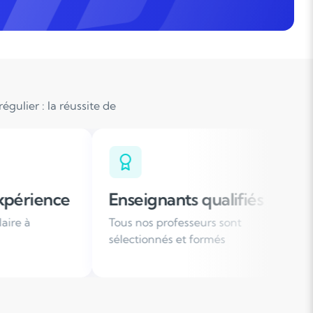
gulier : la réussite de
nants qualifiés
Organisation flexi
 professeurs sont
Des horaires de cours ada
nnés et formés
votre emploi du temps