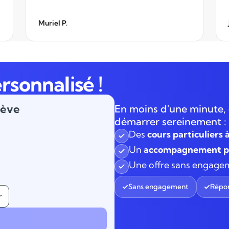
Muriel P.
rsonnalisé !
lève
En moins d'une minute, 
démarrer sereinement :
Des
cours particuliers 
Un
accompagnement pe
Une offre sans engage
Sans engagement
Répon
r