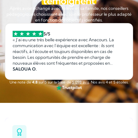
témoignent
Après avoir échangé avec l'élève et sa famille, nos conseillers
pédagogiques choisissent avec soin le professeur le plus adapté
en fonction des objectifs identifiés.
5/5
« J’ai eu une très belle expérience avec Anacours. La
communication avec l’équipe est excellente : ils sont
réactifs, à l’écoute et toujours disponibles en cas de
besoin. Les opportunités de prendre en charge de
nouveaux élèves sont fréquentes et proposées en
fonction de mes disponibilités, ce qui permet d’organiser
SALOUA O.
facilement son emploi du temps. C’est une collaboration
sérieuse, flexible et agréable que je recommande sans
Une note de
4,8
sur 5 sur la base de
5 098 avis
. Nos avis 4 et 5 étoiles.
hésitation. »
Trustpilot