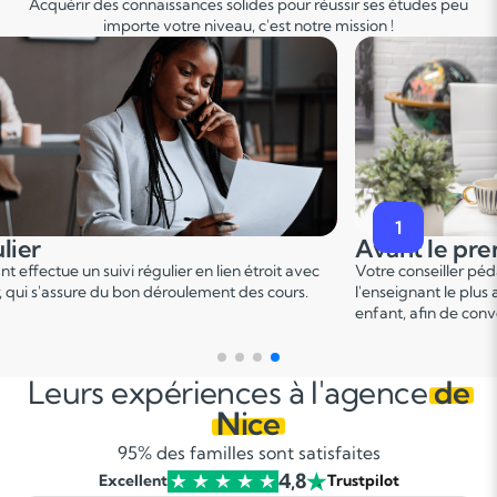
Acquérir des connaissances solides pour réussir ses études peu
importe votre niveau, c'est notre mission !
2
premier cours
Pendant le p
er
er pédagogique vous met en relation avec
Ce 1
cours permet u
 plus adapté en fonction du profil de votre
points forts et de d
 convenir d'une date pour un premier cours.
sur le programme.
Leurs expériences à l'agence
de
Nice
95% des familles sont satisfaites
4,8
Excellent
Trustpilot