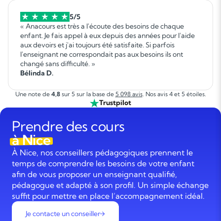
5/5
« Anacours est très a l'écoute des besoins de chaque
enfant. Je fais appel à eux depuis des années pour l'aide
aux devoirs et j'ai toujours été satisfaite. Si parfois
l'enseignant ne correspondait pas aux besoins ils ont
changé sans difficulté. »
Bélinda D.
Une note de
4,8
sur 5 sur la base de
5 098 avis
. Nos avis 4 et 5 étoiles.
Trustpilot
Prendre des cours
à Nice
À Nice, nos conseillers pédagogiques prennent le
temps de comprendre les besoins de votre enfant
afin de vous proposer un enseignant qualifié,
pédagogue et adapté à son profil. Un simple échange
suffit pour mettre en place l’accompagnement idéal.
Je contacte un conseiller