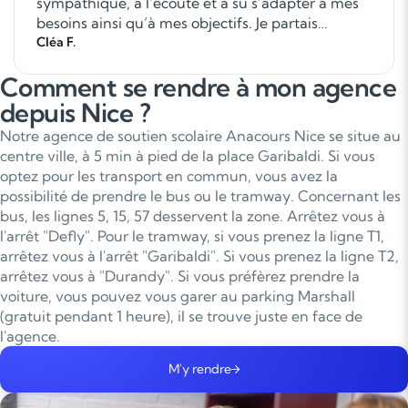
sympathique, à l’écoute et a su s’adapter à mes
besoins ainsi qu’à mes objectifs. Je partais
presque de zéro en anglais, et en seulement
Cléa F.
deux mois, j’ai vu une vraie différence. Le plus
Comment se rendre à mon agence
marquant est que je me sens désormais
beaucoup plus à l’aise pour communiquer. Je suis
depuis Nice ?
capable d’échanger avec des anglophones,
Notre agence de soutien scolaire Anacours Nice se situe au
d’avoir de petites conversations et je n’ai plus
centre ville, à 5 min à pied de la place Garibaldi. Si vous
autant d’appréhension à parler. J’ai également
optez pour les transport en commun, vous avez la
progressé en compréhension orale, en lecture et
possibilité de prendre le bus ou le tramway. Concernant les
de manière générale, je sens que ces cours m’ont
bus, les lignes 5, 15, 57 desservent la zone. Arrêtez vous à
vraiment permis de me débloquer. Un grand
l'arrêt "Defly". Pour le tramway, si vous prenez la ligne T1,
merci pour cet accompagnement de qualité, je
arrêtez vous à l'arrêt "Garibaldi". Si vous prenez la ligne T2,
recommande sans hésiter !
arrêtez vous à "Durandy". Si vous préfèrez prendre la
voiture, vous pouvez vous garer au parking Marshall
(gratuit pendant 1 heure), il se trouve juste en face de
l'agence.
M'y rendre