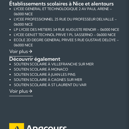
Établissements scolaires à Nice et alentours
LYCEE GENERAL ET TECHNOLOGIQUE 2 AV PAUL ARENE –
06000 NICE
LYCEE PROFESSIONNEL 25 RUE DU PROFESSEUR DELVALLE –
06000 NICE
LP LYCEE DES METIERS 34 RUE AUGUSTE RENOIR – 06000 NICE
LYCEE GEN.ET TECHNOL.PRIVE 1 PL SASSERNO – 06000 NICE
ECOLE 2D DEGRE GENERAL PRIVEE 5 RUE GUSTAVE DELOYE –
06000 NICE
ECOLE 2D DEGRE GENERAL PRIVEE 48 RUE GIOFFREDO –
Voir plus
06000 NICE
Découvrir également
ECOLE TECHNOLOGIQUE PRIVEE 12 BD DUBOUCHAGE –
SOUTIEN SCOLAIRE À VILLEFRANCHE SUR MER
06000 NICE
SOUTIEN SCOLAIRE À MONACO
ECOLE PROFESSIONNELLE PRIVEE 47 RUE HOTEL DES POSTES
SOUTIEN SCOLAIRE À JUAN LES PINS
– 06000 NICE
SOUTIEN SCOLAIRE À CAGNES SUR MER
ECOLE 2D DEGRE GENERAL PRIVEE 21 RUE MEYERBEER –
SOUTIEN SCOLAIRE À ST LAURENT DU VAR
06000 NICE
SOUTIEN SCOLAIRE À LA TRINITE
COURS PARTICULIERS DE MATHÉMATIQUES À NICE
Voir plus
ECOLE PROFESSIONNELLE PRIVEE 22 RUE EL NOUZAH – 06000
SOUTIEN SCOLAIRE À ANTIBES
COURS PARTICULIERS DE PHYSIQUE-CHIMIE À NICE
NICE
SOUTIEN SCOLAIRE À NICE
COURS PARTICULIERS DE FRANÇAIS À NICE
ECOLE PROFESSIONNELLE PRIVEE 26 AV NOTRE DAME –
COURS PARTICULIERS D'ANGLAIS À NICE
06000 NICE
COURS PARTICULIERS D'AIDE AUX DEVOIRS À NICE
SECTION ENSEIGNT GEN.ET TECHNO 25 RUE DU PROFESSEUR
DELVALLE – 06000 NICE
ECOLE 2ND DEGRE GENERAL PRIVEE 10 AV CLEMENCEAU –
06000 NICE