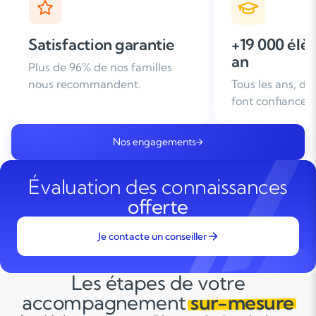
+19 000 élèves suivis /
+ de 25 ans
an
d'expérien
Tous les ans, des familles nous
Leader du soutie
font confiance
domicile en Fra
Nos engagements
Évaluation des connaissances
offerte
Je contacte un conseiller
Les étapes de votre
accompagnement
sur-mesure