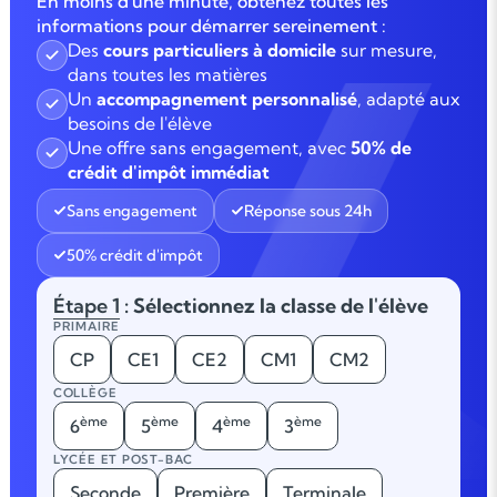
En moins d'une minute, obtenez toutes les
informations pour démarrer sereinement :
Des
cours particuliers à domicile
sur mesure,
dans toutes les matières
Un
accompagnement personnalisé
, adapté aux
besoins de l'élève
Une offre sans engagement, avec
50% de
crédit d'impôt immédiat
Sans engagement
Réponse sous 24h
50% crédit d'impôt
Étape 1
: Sélectionnez la classe de l'élève
PRIMAIRE
CP
CE1
CE2
CM1
CM2
COLLÈGE
ème
ème
ème
ème
6
5
4
3
LYCÉE ET POST-BAC
Seconde
Première
Terminale