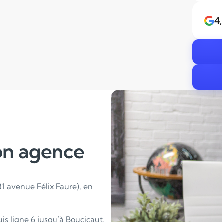
4
on agence
31 avenue Félix Faure), en
is ligne 6 jusqu’à Boucicaut.