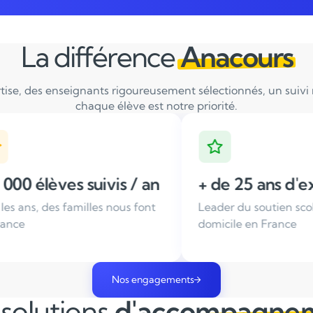
La différence
Anacours
tise, des enseignants rigoureusement sélectionnés, un suivi ré
chaque élève est notre priorité.
 an
+ de 25 ans d'expérience
Ense
ont
Leader du soutien scolaire à
Tous n
domicile en France
sélect
Nos engagements
solutions
d'accompagne