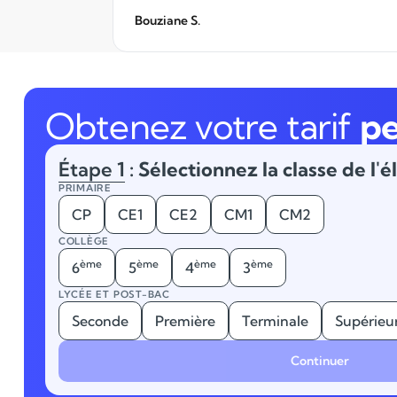
Bouziane S.
Obtenez votre tarif
pe
Étape 1
: Sélectionnez la classe de l'é
PRIMAIRE
CP
CE1
CE2
CM1
CM2
COLLÈGE
ème
ème
ème
ème
6
5
4
3
LYCÉE ET POST-BAC
Seconde
Première
Terminale
Supérieu
Continuer