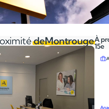
roximité
de
Montrouge
À pr
15e
A
Anac