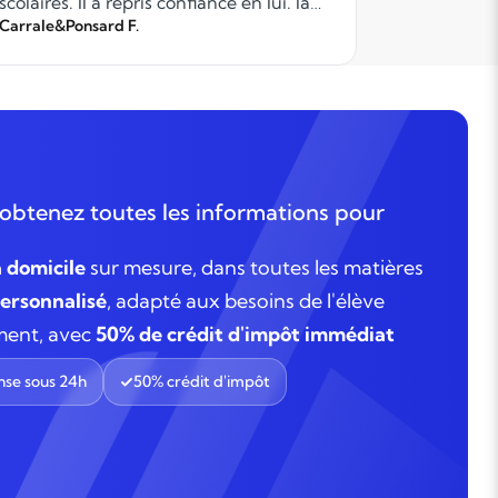
scolaires. Il a repris confiance en lui. la
professeur
communivation était facile et
Carrale&Ponsard F.
besoins. N
Bobir T.
trasparente. Et j'ai eu 2 adorables
l’accomp
jeunes professeures.
apporte au
processus,
profession
recommand
nouveau a
l’année sc
obtenez toutes les informations pour
recommand
parents et
à domicile
sur mesure, dans toutes les matières
cours parti
rsonnalisé
, adapté aux besoins de l'élève
ment, avec
50% de crédit d'impôt immédiat
se sous 24h
50% crédit d'impôt