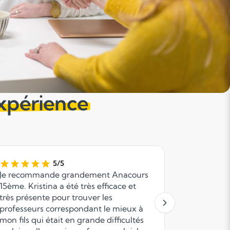
expérience
5/5
Je recommande grandement Anacours
Lorsque n
15ème. Kristina a été très efficace et
tuteur pou
très présente pour trouver les
particulier
professeurs correspondant le mieux à
lycée, Ana
mon fils qui était en grande difficultés
précieuse 