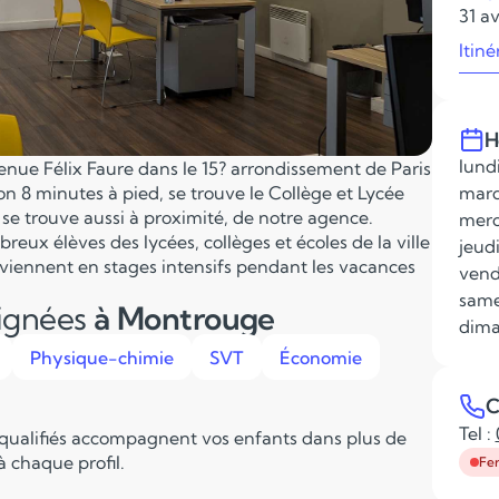
31 av
Itiné
H
lundi
nue Félix Faure dans le 15? arrondissement de Paris
n 8 minutes à pied, se trouve le Collège et Lycée
mard
se trouve aussi à proximité, de notre agence.
merc
eux élèves des lycées, collèges et écoles de la ville
jeudi
viennent en stages intensifs pendant les vacances
vend
same
eignées
à Montrouge
dima
Physique-chimie
SVT
Économie
C
Tel :
 qualifiés accompagnent vos enfants dans plus de
 chaque profil.
Fe