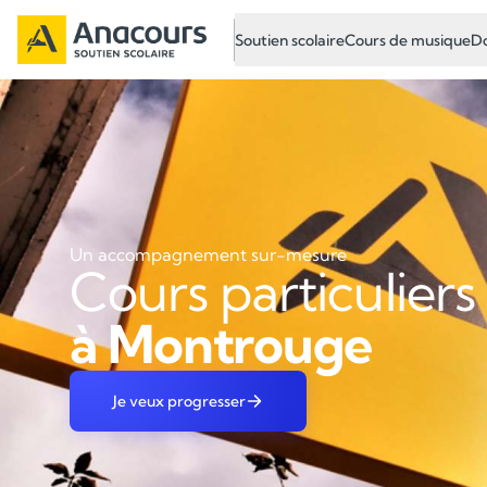
Soutien scolaire
Cours de musique
Do
Un accompagnement sur-mesure
Cours particuliers
à Montrouge
Je veux progresser