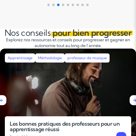
Nos conseils
pour bien progresser
Explorez nos ressources et conseils pour progresser et gagner en
autonomie tout au long de l’année.
musique
Apprentissage
Méthodologie
Révisions
urs pour un
Pourquoi faire un stage de révisi
rentrée ?