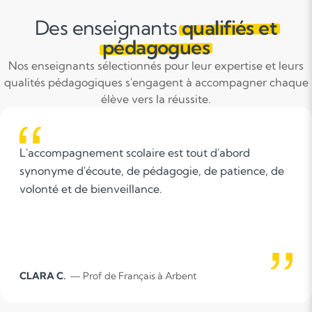
Des enseignants
qualifiés et
pédagogues
Nos enseignants sélectionnés pour leur expertise et leurs
qualités pédagogiques s'engagent à accompagner chaque
élève vers la réussite.
Enseignante expérimentée, j’ai accompagné des
élèves du primaire au lycée, dont mes propres
enfants jusqu’en terminale. À l’écoute, rigoureuse
et bienveillante, je m’adapte à chaque profil pour
transmettre des connaissances et compétences
mais également redonner confiance et favoriser
l’autonomie.
Christelle C.
— Prof de MATHEMATIQUES à Poncin