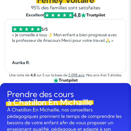
95% des familles sont satisfaites
4,8
Excellent
Trustpilot
5/5
« Je conseille à tous
Mon enfant a bien progressé avec
la professeur de Anacours Merci pour votre travail
»
Aurika R.
Une note de
4,8
sur 5 sur la base de
5 098 avis
. Nos avis 4 et 5 étoiles.
Trustpilot
Prendre des cours
à Chatillon En Michaille
À Chatillon En Michaille, nos conseillers
pédagogiques prennent le temps de comprendre les
besoins de votre enfant afin de vous proposer un
enseignant qualifié, pédagogue et adapté à son