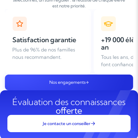
sélectionnés, un suivi régulier : la réussite de chaque élève
est notre priorité.
+19 000 élèves suivis /
+ de 25 ans
an
d'expérien
Tous les ans, des familles nous
Leader du soutie
font confiance
domicile en Fra
Nos engagements
Évaluation des connaissances
offerte
Je contacte un conseiller