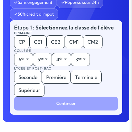
Sans engagement
Réponse sous 24h
50% crédit d'impôt
Étape 1
: Sélectionnez la classe de l'élève
PRIMAIRE
CP
CE1
CE2
CM1
CM2
COLLÈGE
ème
ème
ème
ème
6
5
4
3
LYCÉE ET POST-BAC
Seconde
Première
Terminale
Supérieur
Continuer