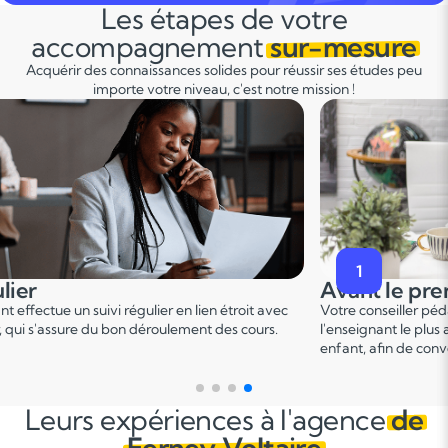
Les étapes de votre
accompagnement
sur-mesure
Acquérir des connaissances solides pour réussir ses études peu
importe votre niveau, c'est notre mission !
2
premier cours
Pendant le p
er
er pédagogique vous met en relation avec
Ce 1
cours permet u
 plus adapté en fonction du profil de votre
points forts et de d
 convenir d'une date pour un premier cours.
sur le programme.
Leurs expériences à l'agence
de
Ferney Voltaire