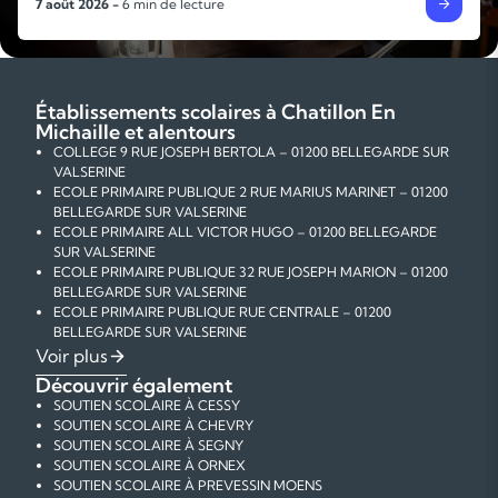
4 août 2026 -
6 min de lecture
Établissements scolaires à Chatillon En
Michaille et alentours
COLLEGE 9 RUE JOSEPH BERTOLA – 01200 BELLEGARDE SUR
VALSERINE
ECOLE PRIMAIRE PUBLIQUE 2 RUE MARIUS MARINET – 01200
BELLEGARDE SUR VALSERINE
ECOLE PRIMAIRE ALL VICTOR HUGO – 01200 BELLEGARDE
SUR VALSERINE
ECOLE PRIMAIRE PUBLIQUE 32 RUE JOSEPH MARION – 01200
BELLEGARDE SUR VALSERINE
ECOLE PRIMAIRE PUBLIQUE RUE CENTRALE – 01200
BELLEGARDE SUR VALSERINE
ECOLE PRIMAIRE PUBLIQUE RUE CORNEILLE – 01200
Voir plus
BELLEGARDE SUR VALSERINE
Découvrir également
ECOLE PRIMAIRE PUBLIQUE 17 RUE LAMARTINE – 01200
SOUTIEN SCOLAIRE À CESSY
BELLEGARDE SUR VALSERINE
SOUTIEN SCOLAIRE À CHEVRY
ECOLE PRIMAIRE PUBLIQUE PLACE DE LA MAIRIE – 01200
SOUTIEN SCOLAIRE À SEGNY
BILLIAT
SOUTIEN SCOLAIRE À ORNEX
ECOLE PRIMAIRE PUBLIQUE 35 RUE DE LA POSTE – 01200
SOUTIEN SCOLAIRE À PREVESSIN MOENS
CHATILLON EN MICHAILLE