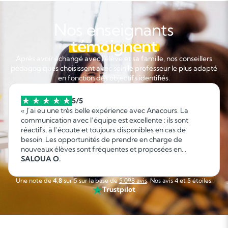
Nos enseignants
témoignent
Après avoir échangé avec l'élève et sa famille, nos conseillers
pédagogiques choisissent avec soin le professeur le plus adapté
en fonction des objectifs identifiés.
5/5
« J’ai eu une très belle expérience avec Anacours. La
communication avec l’équipe est excellente : ils sont
réactifs, à l’écoute et toujours disponibles en cas de
besoin. Les opportunités de prendre en charge de
nouveaux élèves sont fréquentes et proposées en
fonction de mes disponibilités, ce qui permet d’organiser
SALOUA O.
facilement son emploi du temps. C’est une collaboration
sérieuse, flexible et agréable que je recommande sans
Une note de
4,8
sur 5 sur la base de
5 098 avis
. Nos avis 4 et 5 étoiles.
hésitation. »
Trustpilot