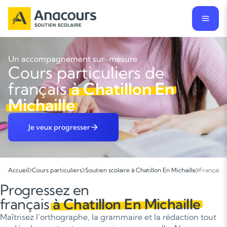
Un accompagnement sur-mesure
Cours particuliers de
français
à Chatillon En
Michaille
Je veux progresser
Accueil
Cours particuliers
Soutien scolaire à Chatillon En Michaille
Français
Progressez en
français
à Chatillon En Michaille
Maîtrisez l’orthographe, la grammaire et la rédaction tout