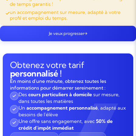
de temps garantis !
un accompagnement sur mesure, adapté à votre
profil et emploi du temps.
Je veux progresser
Obtenez votre tarif
personnalisé !
En moins d'une minute, obtenez toutes les
informations pour démarrer sereinement :
Des
cours particuliers à domicile
sur mesure,
dans toutes les matières
Un
accompagnement personnalisé
, adapté aux
besoins de l'élève
Une offre sans engagement, avec
50% de
crédit d'impôt immédiat