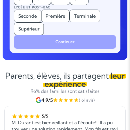
LYCÉE ET POST-BAC
Seconde
Première
Terminale
Supérieur
Continuer
Parents, élèves, ils partagent
leur
expérience
96% des familles sont satisfaites
4,9/5
(161 avis)
5/5
M. Durant est bienveillant et a l´écoute!!! Il a pu
trouver une solution rapidement. Mon fils est ravi