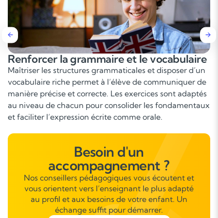
e
Améliorer la compréhension écrite et
orale
n
Un travail approfondi sur des supports variés (articles,
e
extraits littéraires, vidéos, podcasts) permet d’améliore
s
la compréhension fine, d’élargir la culture anglo-
ux
saxonne et de progresser rapidement dans l’analyse
des contenus.
Besoin d'un
accompagnement ?
Nos conseillers pédagogiques vous écoutent et
vous orientent vers l’enseignant le plus adapté
au profil et aux besoins de votre enfant. Un
échange suffit pour démarrer.