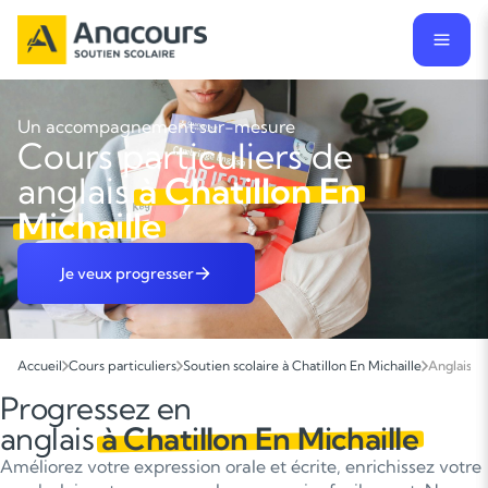
Un accompagnement sur-mesure
Cours particuliers de
anglais
à Chatillon En
Michaille
Je veux progresser
Accueil
Cours particuliers
Soutien scolaire à Chatillon En Michaille
Anglais
Progressez en
anglais
à Chatillon En Michaille
Améliorez votre expression orale et écrite, enrichissez votre