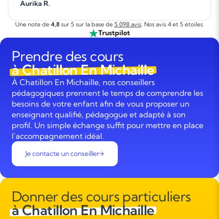
Aurika R.
Une note de
4,8
sur 5 sur la base de
5 098 avis
. Nos avis 4 et 5 étoiles.
Trustpilot
Prendre des cours
à Chatillon En Michaille
À Chatillon En Michaille, nos conseillers
pédagogiques prennent le temps de comprendre les
besoins de votre enfant afin de vous proposer un
enseignant qualifié, pédagogue et adapté à son
profil. Un simple échange suffit pour mettre en place
l’accompagnement idéal.
Je contacte un conseiller
Donner des cours particuliers
à Chatillon En Michaille