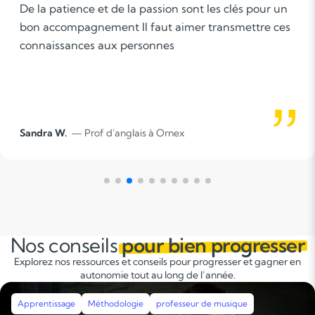
Being of support means that you lead and help set
up each child for success. Rather than taking over
and just doing it for them, you allow them to
understand the process and help them to see the
conclusion on their own.
elizabeth K.
— Prof d'anglais à Ferney Voltaire
Nos conseils
pour bien progresser
Explorez nos ressources et conseils pour progresser et gagner en
autonomie tout au long de l’année.
Apprentissage
Méthodologie
Révisions
Stages intensifs