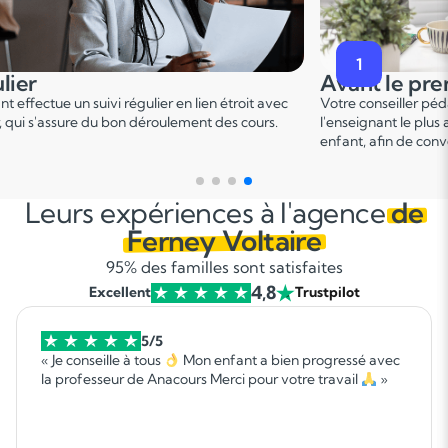
2
premier cours
Pendant le p
er
er pédagogique vous met en relation avec
Ce 1
cours permet u
 plus adapté en fonction du profil de votre
points forts et de d
 convenir d'une date pour un premier cours.
sur le programme.
Leurs expériences à l'agence
de
Ferney Voltaire
95% des familles sont satisfaites
4,8
Excellent
Trustpilot
5/5
« Je conseille à tous
Mon enfant a bien progressé avec
la professeur de Anacours Merci pour votre travail
»