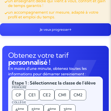
un enseignant dédié qui vient à vous, confort et gain
de temps garantis !
un accompagnement sur mesure, adapté à votre
profil et emploi du temps.
Je veux progresser
Obtenez votre tarif
personnalisé !
En moins d'une minute, obtenez toutes les
informations pour démarrer sereinement :
Étape 1
: Sélectionnez la classe de l'élève
PRIMAIRE
CP
CE1
CE2
CM1
CM2
COLLÈGE
ème
ème
ème
ème
6
5
4
3