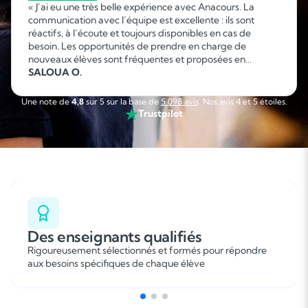
« J’ai eu une très belle expérience avec Anacours. La
communication avec l’équipe est excellente : ils sont
réactifs, à l’écoute et toujours disponibles en cas de
besoin. Les opportunités de prendre en charge de
nouveaux élèves sont fréquentes et proposées en
fonction de mes disponibilités, ce qui permet d’organiser
SALOUA O.
facilement son emploi du temps. C’est une collaboration
sérieuse, flexible et agréable que je recommande sans
Une note de
4,8
sur 5 sur la base de
5 098 avis
. Nos avis 4 et 5 étoiles.
hésitation. »
Trustpilot
Des enseignants qualifiés
Rigoureusement sélectionnés et formés pour répondre
aux besoins spécifiques de chaque élève